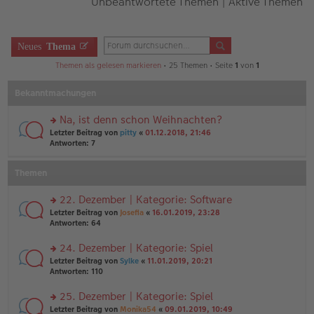
Unbeantwortete Themen
|
Aktive Themen
Neues
Thema
Themen als gelesen markieren
• 25 Themen • Seite
1
von
1
Bekanntmachungen
Na, ist denn schon Weihnachten?
rs
Letzter Beitrag von
pitty
«
01.12.2018, 21:46
te
Antworten:
7
r
u
Themen
n
g
el
22. Dezember | Kategorie: Software
es
rs
Letzter Beitrag von
Josefia
«
16.01.2019, 23:28
e
te
Antworten:
64
n
r
er
u
24. Dezember | Kategorie: Spiel
B
n
ei
rs
Letzter Beitrag von
Sylke
«
11.01.2019, 20:21
g
tr
te
Antworten:
110
el
a
r
es
g
u
25. Dezember | Kategorie: Spiel
e
n
n
rs
Letzter Beitrag von
Monika54
«
09.01.2019, 10:49
g