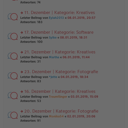
er
te
Antworten:
74
el
B
r
es
ei
u
11. Dezember | Kategorie: Kreatives
e
tr
n
n
rs
Letzter Beitrag von
Eylah2013
«
08.01.2019, 20:57
a
g
er
te
Antworten:
183
g
el
B
r
es
ei
u
17. Dezember | Kategorie: Software
e
tr
n
n
rs
Letzter Beitrag von
Sylke
«
08.01.2019, 18:31
a
g
er
te
Antworten:
100
g
el
B
r
es
ei
u
21. Dezember | Kategorie: Kreatives
e
tr
n
n
rs
Letzter Beitrag von
Martha
«
06.01.2019, 11:44
a
g
er
te
Antworten:
31
g
el
B
r
es
ei
u
23. Dezember | Kategorie: Fotografie
e
tr
n
n
rs
Letzter Beitrag von
*Jette
«
04.01.2019, 18:34
a
g
er
te
Antworten:
83
g
el
B
r
es
ei
u
16. Dezember | Kategorie: Kreatives
e
tr
n
n
rs
Letzter Beitrag von
Traumfänger
«
03.01.2019, 15:09
a
g
er
te
Antworten:
53
g
el
B
r
es
ei
u
20. Dezember | Kategorie: Fotografie
e
tr
n
n
rs
Letzter Beitrag von
Monika54
«
02.01.2019, 20:06
a
g
er
te
Antworten:
91
g
el
B
r
es