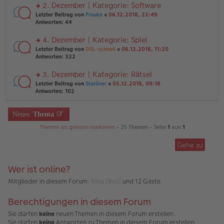
ei
u
2. Dezember | Kategorie: Software
e
tr
n
n
rs
Letzter Beitrag von
Frauke
«
06.12.2018, 22:49
a
g
er
te
Antworten:
44
g
el
B
r
es
ei
u
4. Dezember | Kategorie: Spiel
e
tr
n
n
rs
Letzter Beitrag von
DSL-schnell
«
06.12.2018, 11:20
a
g
er
te
Antworten:
322
g
el
B
r
es
ei
u
3. Dezember | Kategorie: Rätsel
e
tr
n
n
rs
Letzter Beitrag von
Starliner
«
05.12.2018, 09:18
a
g
er
te
Antworten:
102
g
el
B
r
es
ei
u
e
tr
n
Neues
Thema
n
a
g
er
g
Themen als gelesen markieren
• 25 Themen • Seite
1
von
1
el
B
es
ei
e
Gehe zu
tr
n
a
er
g
B
Wer ist online?
ei
Mitglieder in diesem Forum:
tr
Bing [Bot]
und 12 Gäste
a
g
Berechtigungen in diesem Forum
Sie dürfen
keine
neuen Themen in diesem Forum erstellen.
Sie dürfen
keine
Antworten zu Themen in diesem Forum erstellen.