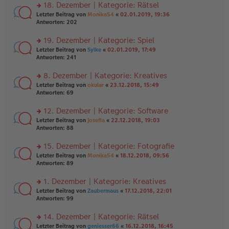
ei
u
18. Dezember | Kategorie: Rätsel
e
tr
n
n
rs
Letzter Beitrag von
Monika54
«
02.01.2019, 19:36
a
g
er
te
Antworten:
202
g
el
B
r
es
ei
u
19. Dezember | Kategorie: Spiel
e
tr
n
n
rs
Letzter Beitrag von
Sylke
«
02.01.2019, 17:49
a
g
er
te
Antworten:
241
g
el
B
r
es
ei
u
8. Dezember | Kategorie: Kreatives
e
tr
n
n
rs
Letzter Beitrag von
okular
«
23.12.2018, 15:49
a
g
er
te
Antworten:
69
g
el
B
r
es
ei
u
12. Dezember | Kategorie: Software
e
tr
n
n
rs
Letzter Beitrag von
Josefia
«
22.12.2018, 19:03
a
g
er
te
Antworten:
88
g
el
B
r
es
ei
u
15. Dezember | Kategorie: Fotografie
e
tr
n
n
rs
Letzter Beitrag von
Monika54
«
18.12.2018, 09:56
a
g
er
te
Antworten:
89
g
el
B
r
es
ei
u
1. Dezember | Kategorie: Kreatives
e
tr
n
n
rs
Letzter Beitrag von
Zaubermaus
«
17.12.2018, 22:01
a
g
er
te
Antworten:
99
g
el
B
r
es
ei
u
14. Dezember | Kategorie: Rätsel
e
tr
n
n
rs
Letzter Beitrag von
geniesser66
«
16.12.2018, 16:45
a
g