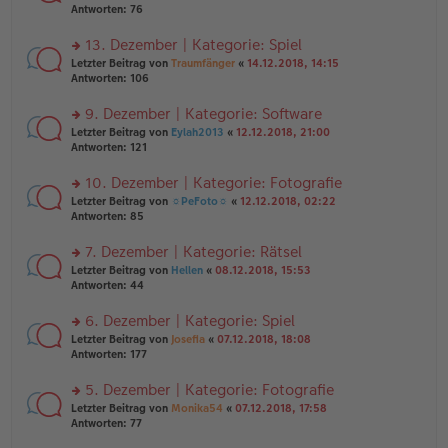
er
te
Antworten:
76
g
el
B
r
es
ei
u
13. Dezember | Kategorie: Spiel
e
tr
n
n
rs
Letzter Beitrag von
Traumfänger
«
14.12.2018, 14:15
a
g
er
te
Antworten:
106
g
el
B
r
es
ei
u
9. Dezember | Kategorie: Software
e
tr
n
n
rs
Letzter Beitrag von
Eylah2013
«
12.12.2018, 21:00
a
g
er
te
Antworten:
121
g
el
B
r
es
ei
u
10. Dezember | Kategorie: Fotografie
e
tr
n
n
rs
Letzter Beitrag von
☼PeFoto☼
«
12.12.2018, 02:22
a
g
er
te
Antworten:
85
g
el
B
r
es
ei
u
7. Dezember | Kategorie: Rätsel
e
tr
n
n
rs
Letzter Beitrag von
Hellen
«
08.12.2018, 15:53
a
g
er
te
Antworten:
44
g
el
B
r
es
ei
u
6. Dezember | Kategorie: Spiel
e
tr
n
n
rs
Letzter Beitrag von
Josefia
«
07.12.2018, 18:08
a
g
er
te
Antworten:
177
g
el
B
r
es
ei
u
5. Dezember | Kategorie: Fotografie
e
tr
n
n
rs
Letzter Beitrag von
Monika54
«
07.12.2018, 17:58
a
g
er
te
Antworten:
77
g
el
B
r
es