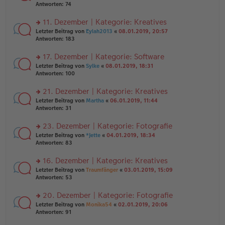
er
te
Antworten:
74
el
B
r
es
ei
u
11. Dezember | Kategorie: Kreatives
e
tr
n
n
rs
Letzter Beitrag von
Eylah2013
«
08.01.2019, 20:57
a
g
er
te
Antworten:
183
g
el
B
r
es
ei
u
17. Dezember | Kategorie: Software
e
tr
n
n
rs
Letzter Beitrag von
Sylke
«
08.01.2019, 18:31
a
g
er
te
Antworten:
100
g
el
B
r
es
ei
u
21. Dezember | Kategorie: Kreatives
e
tr
n
n
rs
Letzter Beitrag von
Martha
«
06.01.2019, 11:44
a
g
er
te
Antworten:
31
g
el
B
r
es
ei
u
23. Dezember | Kategorie: Fotografie
e
tr
n
n
rs
Letzter Beitrag von
*Jette
«
04.01.2019, 18:34
a
g
er
te
Antworten:
83
g
el
B
r
es
ei
u
16. Dezember | Kategorie: Kreatives
e
tr
n
n
rs
Letzter Beitrag von
Traumfänger
«
03.01.2019, 15:09
a
g
er
te
Antworten:
53
g
el
B
r
es
ei
u
20. Dezember | Kategorie: Fotografie
e
tr
n
n
rs
Letzter Beitrag von
Monika54
«
02.01.2019, 20:06
a
g
er
te
Antworten:
91
g
el
B
r
es