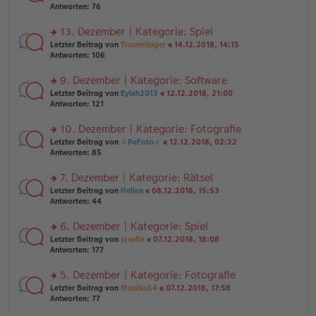
er
te
Antworten:
76
g
el
B
r
es
ei
u
13. Dezember | Kategorie: Spiel
e
tr
n
n
rs
Letzter Beitrag von
Traumfänger
«
14.12.2018, 14:15
a
g
er
te
Antworten:
106
g
el
B
r
es
ei
u
9. Dezember | Kategorie: Software
e
tr
n
n
rs
Letzter Beitrag von
Eylah2013
«
12.12.2018, 21:00
a
g
er
te
Antworten:
121
g
el
B
r
es
ei
u
10. Dezember | Kategorie: Fotografie
e
tr
n
n
rs
Letzter Beitrag von
☼PeFoto☼
«
12.12.2018, 02:22
a
g
er
te
Antworten:
85
g
el
B
r
es
ei
u
7. Dezember | Kategorie: Rätsel
e
tr
n
n
rs
Letzter Beitrag von
Hellen
«
08.12.2018, 15:53
a
g
er
te
Antworten:
44
g
el
B
r
es
ei
u
6. Dezember | Kategorie: Spiel
e
tr
n
n
rs
Letzter Beitrag von
Josefia
«
07.12.2018, 18:08
a
g
er
te
Antworten:
177
g
el
B
r
es
ei
u
5. Dezember | Kategorie: Fotografie
e
tr
n
n
rs
Letzter Beitrag von
Monika54
«
07.12.2018, 17:58
a
g
er
te
Antworten:
77
g
el
B
r
es