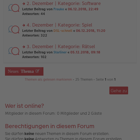
ei
u
2. Dezember | Kategorie: Software
e
tr
n
n
rs
Letzter Beitrag von
Frauke
«
06.12.2018, 22:49
a
g
er
te
Antworten:
44
g
el
B
r
es
ei
u
4. Dezember | Kategorie: Spiel
e
tr
n
n
rs
Letzter Beitrag von
DSL-schnell
«
06.12.2018, 11:20
a
g
er
te
Antworten:
322
g
el
B
r
es
ei
u
3. Dezember | Kategorie: Rätsel
e
tr
n
n
rs
Letzter Beitrag von
Starliner
«
05.12.2018, 09:18
a
g
er
te
Antworten:
102
g
el
B
r
es
ei
u
e
tr
n
Neues
Thema
n
a
g
er
g
Themen als gelesen markieren
• 25 Themen • Seite
1
von
1
el
B
es
ei
e
Gehe zu
tr
n
a
er
g
B
Wer ist online?
ei
Mitglieder in diesem Forum: 0 Mitglieder und 2 Gäste
tr
a
g
Berechtigungen in diesem Forum
Sie dürfen
keine
neuen Themen in diesem Forum erstellen.
Sie dürfen
keine
Antworten zu Themen in diesem Forum erstellen.