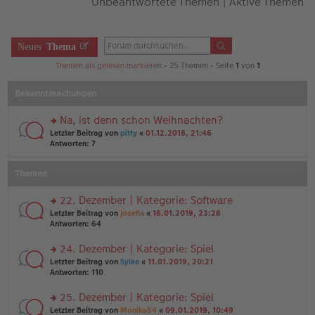
Unbeantwortete Themen
|
Aktive Themen
Neues
Thema
Themen als gelesen markieren
• 25 Themen • Seite
1
von
1
Bekanntmachungen
Na, ist denn schon Weihnachten?
rs
Letzter Beitrag von
pitty
«
01.12.2018, 21:46
te
Antworten:
7
r
u
Themen
n
g
el
22. Dezember | Kategorie: Software
es
rs
Letzter Beitrag von
Josefia
«
16.01.2019, 23:28
e
te
Antworten:
64
n
r
er
u
24. Dezember | Kategorie: Spiel
B
n
ei
rs
Letzter Beitrag von
Sylke
«
11.01.2019, 20:21
g
tr
te
Antworten:
110
el
a
r
es
g
u
25. Dezember | Kategorie: Spiel
e
n
n
rs
Letzter Beitrag von
Monika54
«
09.01.2019, 10:49
g