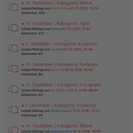
ei
u
18. Dezember | Kategorie: Rätsel
e
tr
n
n
rs
Letzter Beitrag von
Monika54
«
02.01.2019, 19:36
a
g
er
te
Antworten:
202
g
el
B
r
es
ei
u
19. Dezember | Kategorie: Spiel
e
tr
n
n
rs
Letzter Beitrag von
Sylke
«
02.01.2019, 17:49
a
g
er
te
Antworten:
241
g
el
B
r
es
ei
u
8. Dezember | Kategorie: Kreatives
e
tr
n
n
rs
Letzter Beitrag von
okular
«
23.12.2018, 15:49
a
g
er
te
Antworten:
69
g
el
B
r
es
ei
u
12. Dezember | Kategorie: Software
e
tr
n
n
rs
Letzter Beitrag von
Josefia
«
22.12.2018, 19:03
a
g
er
te
Antworten:
88
g
el
B
r
es
ei
u
15. Dezember | Kategorie: Fotografie
e
tr
n
n
rs
Letzter Beitrag von
Monika54
«
18.12.2018, 09:56
a
g
er
te
Antworten:
89
g
el
B
r
es
ei
u
1. Dezember | Kategorie: Kreatives
e
tr
n
n
rs
Letzter Beitrag von
Zaubermaus
«
17.12.2018, 22:01
a
g
er
te
Antworten:
99
g
el
B
r
es
ei
u
14. Dezember | Kategorie: Rätsel
e
tr
n
n
rs
Letzter Beitrag von
geniesser66
«
16.12.2018, 16:45
a
g