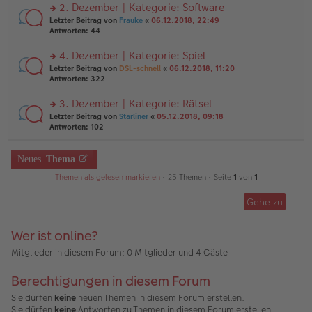
ei
u
2. Dezember | Kategorie: Software
e
tr
n
n
rs
Letzter Beitrag von
Frauke
«
06.12.2018, 22:49
a
g
er
te
Antworten:
44
g
el
B
r
es
ei
u
4. Dezember | Kategorie: Spiel
e
tr
n
n
rs
Letzter Beitrag von
DSL-schnell
«
06.12.2018, 11:20
a
g
er
te
Antworten:
322
g
el
B
r
es
ei
u
3. Dezember | Kategorie: Rätsel
e
tr
n
n
rs
Letzter Beitrag von
Starliner
«
05.12.2018, 09:18
a
g
er
te
Antworten:
102
g
el
B
r
es
ei
u
e
tr
n
Neues
Thema
n
a
g
er
g
Themen als gelesen markieren
• 25 Themen • Seite
1
von
1
el
B
es
ei
e
Gehe zu
tr
n
a
er
g
B
Wer ist online?
ei
Mitglieder in diesem Forum: 0 Mitglieder und 4 Gäste
tr
a
g
Berechtigungen in diesem Forum
Sie dürfen
keine
neuen Themen in diesem Forum erstellen.
Sie dürfen
keine
Antworten zu Themen in diesem Forum erstellen.