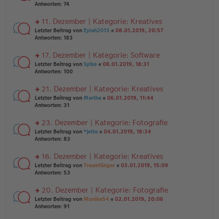
er
te
Antworten:
74
el
B
r
es
ei
u
11. Dezember | Kategorie: Kreatives
e
tr
n
n
rs
Letzter Beitrag von
Eylah2013
«
08.01.2019, 20:57
a
g
er
te
Antworten:
183
g
el
B
r
es
ei
u
17. Dezember | Kategorie: Software
e
tr
n
n
rs
Letzter Beitrag von
Sylke
«
08.01.2019, 18:31
a
g
er
te
Antworten:
100
g
el
B
r
es
ei
u
21. Dezember | Kategorie: Kreatives
e
tr
n
n
rs
Letzter Beitrag von
Martha
«
06.01.2019, 11:44
a
g
er
te
Antworten:
31
g
el
B
r
es
ei
u
23. Dezember | Kategorie: Fotografie
e
tr
n
n
rs
Letzter Beitrag von
*Jette
«
04.01.2019, 18:34
a
g
er
te
Antworten:
83
g
el
B
r
es
ei
u
16. Dezember | Kategorie: Kreatives
e
tr
n
n
rs
Letzter Beitrag von
Traumfänger
«
03.01.2019, 15:09
a
g
er
te
Antworten:
53
g
el
B
r
es
ei
u
20. Dezember | Kategorie: Fotografie
e
tr
n
n
rs
Letzter Beitrag von
Monika54
«
02.01.2019, 20:06
a
g
er
te
Antworten:
91
g
el
B
r
es