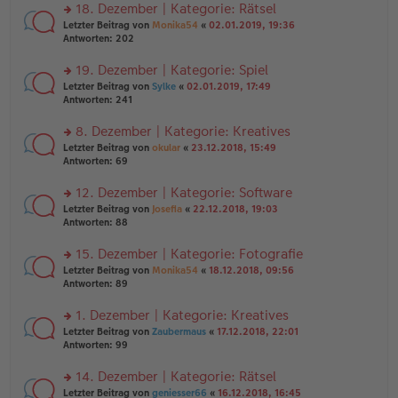
ei
u
18. Dezember | Kategorie: Rätsel
e
tr
n
n
rs
Letzter Beitrag von
Monika54
«
02.01.2019, 19:36
a
g
er
te
Antworten:
202
g
el
B
r
es
ei
u
19. Dezember | Kategorie: Spiel
e
tr
n
n
rs
Letzter Beitrag von
Sylke
«
02.01.2019, 17:49
a
g
er
te
Antworten:
241
g
el
B
r
es
ei
u
8. Dezember | Kategorie: Kreatives
e
tr
n
n
rs
Letzter Beitrag von
okular
«
23.12.2018, 15:49
a
g
er
te
Antworten:
69
g
el
B
r
es
ei
u
12. Dezember | Kategorie: Software
e
tr
n
n
rs
Letzter Beitrag von
Josefia
«
22.12.2018, 19:03
a
g
er
te
Antworten:
88
g
el
B
r
es
ei
u
15. Dezember | Kategorie: Fotografie
e
tr
n
n
rs
Letzter Beitrag von
Monika54
«
18.12.2018, 09:56
a
g
er
te
Antworten:
89
g
el
B
r
es
ei
u
1. Dezember | Kategorie: Kreatives
e
tr
n
n
rs
Letzter Beitrag von
Zaubermaus
«
17.12.2018, 22:01
a
g
er
te
Antworten:
99
g
el
B
r
es
ei
u
14. Dezember | Kategorie: Rätsel
e
tr
n
n
rs
Letzter Beitrag von
geniesser66
«
16.12.2018, 16:45
a
g