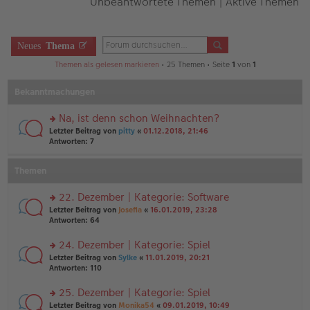
Unbeantwortete Themen
|
Aktive Themen
Neues
Thema
Themen als gelesen markieren
• 25 Themen • Seite
1
von
1
Bekanntmachungen
Na, ist denn schon Weihnachten?
rs
Letzter Beitrag von
pitty
«
01.12.2018, 21:46
te
Antworten:
7
r
u
Themen
n
g
el
22. Dezember | Kategorie: Software
es
rs
Letzter Beitrag von
Josefia
«
16.01.2019, 23:28
e
te
Antworten:
64
n
r
er
u
24. Dezember | Kategorie: Spiel
B
n
ei
rs
Letzter Beitrag von
Sylke
«
11.01.2019, 20:21
g
tr
te
Antworten:
110
el
a
r
es
g
u
25. Dezember | Kategorie: Spiel
e
n
n
rs
Letzter Beitrag von
Monika54
«
09.01.2019, 10:49
g