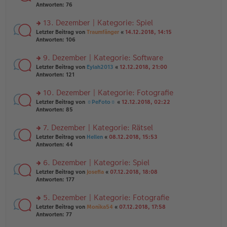
er
te
Antworten:
76
g
el
B
r
es
ei
u
13. Dezember | Kategorie: Spiel
e
tr
n
n
rs
Letzter Beitrag von
Traumfänger
«
14.12.2018, 14:15
a
g
er
te
Antworten:
106
g
el
B
r
es
ei
u
9. Dezember | Kategorie: Software
e
tr
n
n
rs
Letzter Beitrag von
Eylah2013
«
12.12.2018, 21:00
a
g
er
te
Antworten:
121
g
el
B
r
es
ei
u
10. Dezember | Kategorie: Fotografie
e
tr
n
n
rs
Letzter Beitrag von
☼PeFoto☼
«
12.12.2018, 02:22
a
g
er
te
Antworten:
85
g
el
B
r
es
ei
u
7. Dezember | Kategorie: Rätsel
e
tr
n
n
rs
Letzter Beitrag von
Hellen
«
08.12.2018, 15:53
a
g
er
te
Antworten:
44
g
el
B
r
es
ei
u
6. Dezember | Kategorie: Spiel
e
tr
n
n
rs
Letzter Beitrag von
Josefia
«
07.12.2018, 18:08
a
g
er
te
Antworten:
177
g
el
B
r
es
ei
u
5. Dezember | Kategorie: Fotografie
e
tr
n
n
rs
Letzter Beitrag von
Monika54
«
07.12.2018, 17:58
a
g
er
te
Antworten:
77
g
el
B
r
es