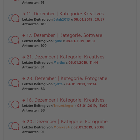
er
te
Antworten:
74
el
B
r
es
ei
u
11. Dezember | Kategorie: Kreatives
e
tr
n
n
rs
Letzter Beitrag von
Eylah2013
«
08.01.2019, 20:57
a
g
er
te
Antworten:
183
g
el
B
r
es
ei
u
17. Dezember | Kategorie: Software
e
tr
n
n
rs
Letzter Beitrag von
Sylke
«
08.01.2019, 18:31
a
g
er
te
Antworten:
100
g
el
B
r
es
ei
u
21. Dezember | Kategorie: Kreatives
e
tr
n
n
rs
Letzter Beitrag von
Martha
«
06.01.2019, 11:44
a
g
er
te
Antworten:
31
g
el
B
r
es
ei
u
23. Dezember | Kategorie: Fotografie
e
tr
n
n
rs
Letzter Beitrag von
*Jette
«
04.01.2019, 18:34
a
g
er
te
Antworten:
83
g
el
B
r
es
ei
u
16. Dezember | Kategorie: Kreatives
e
tr
n
n
rs
Letzter Beitrag von
Traumfänger
«
03.01.2019, 15:09
a
g
er
te
Antworten:
53
g
el
B
r
es
ei
u
20. Dezember | Kategorie: Fotografie
e
tr
n
n
rs
Letzter Beitrag von
Monika54
«
02.01.2019, 20:06
a
g
er
te
Antworten:
91
g
el
B
r
es