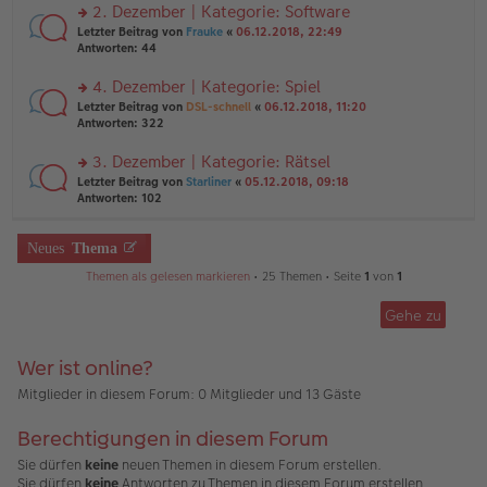
ei
u
2. Dezember | Kategorie: Software
e
tr
n
n
rs
Letzter Beitrag von
Frauke
«
06.12.2018, 22:49
a
g
er
te
Antworten:
44
g
el
B
r
es
ei
u
4. Dezember | Kategorie: Spiel
e
tr
n
n
rs
Letzter Beitrag von
DSL-schnell
«
06.12.2018, 11:20
a
g
er
te
Antworten:
322
g
el
B
r
es
ei
u
3. Dezember | Kategorie: Rätsel
e
tr
n
n
rs
Letzter Beitrag von
Starliner
«
05.12.2018, 09:18
a
g
er
te
Antworten:
102
g
el
B
r
es
ei
u
e
tr
n
Neues
Thema
n
a
g
er
g
Themen als gelesen markieren
• 25 Themen • Seite
1
von
1
el
B
es
ei
e
Gehe zu
tr
n
a
er
g
B
Wer ist online?
ei
Mitglieder in diesem Forum: 0 Mitglieder und 13 Gäste
tr
a
g
Berechtigungen in diesem Forum
Sie dürfen
keine
neuen Themen in diesem Forum erstellen.
Sie dürfen
keine
Antworten zu Themen in diesem Forum erstellen.