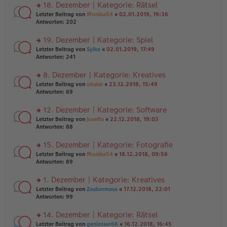
ei
u
18. Dezember | Kategorie: Rätsel
e
tr
n
n
rs
Letzter Beitrag von
Monika54
«
02.01.2019, 19:36
a
g
er
te
Antworten:
202
g
el
B
r
es
ei
u
19. Dezember | Kategorie: Spiel
e
tr
n
n
rs
Letzter Beitrag von
Sylke
«
02.01.2019, 17:49
a
g
er
te
Antworten:
241
g
el
B
r
es
ei
u
8. Dezember | Kategorie: Kreatives
e
tr
n
n
rs
Letzter Beitrag von
okular
«
23.12.2018, 15:49
a
g
er
te
Antworten:
69
g
el
B
r
es
ei
u
12. Dezember | Kategorie: Software
e
tr
n
n
rs
Letzter Beitrag von
Josefia
«
22.12.2018, 19:03
a
g
er
te
Antworten:
88
g
el
B
r
es
ei
u
15. Dezember | Kategorie: Fotografie
e
tr
n
n
rs
Letzter Beitrag von
Monika54
«
18.12.2018, 09:56
a
g
er
te
Antworten:
89
g
el
B
r
es
ei
u
1. Dezember | Kategorie: Kreatives
e
tr
n
n
rs
Letzter Beitrag von
Zaubermaus
«
17.12.2018, 22:01
a
g
er
te
Antworten:
99
g
el
B
r
es
ei
u
14. Dezember | Kategorie: Rätsel
e
tr
n
n
rs
Letzter Beitrag von
geniesser66
«
16.12.2018, 16:45
a
g