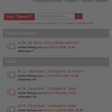
Unbeantwortete Themen
|
Aktive Themen
Neues
Thema
Themen als gelesen markieren
• 25 Themen • Seite
1
von
1
Bekanntmachungen
Na, ist denn schon Weihnachten?
rs
Letzter Beitrag von
pitty
«
01.12.2018, 21:46
te
Antworten:
7
r
u
Themen
n
g
el
22. Dezember | Kategorie: Software
es
rs
Letzter Beitrag von
Josefia
«
16.01.2019, 23:28
e
te
Antworten:
64
n
r
er
u
24. Dezember | Kategorie: Spiel
B
n
ei
rs
Letzter Beitrag von
Sylke
«
11.01.2019, 20:21
g
tr
te
Antworten:
110
el
a
r
es
g
u
25. Dezember | Kategorie: Spiel
e
n
n
rs
Letzter Beitrag von
Monika54
«
09.01.2019, 10:49
g