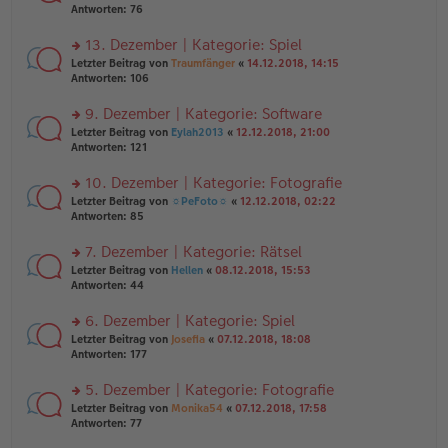
er
te
Antworten:
76
g
el
B
r
es
ei
u
13. Dezember | Kategorie: Spiel
e
tr
n
n
rs
Letzter Beitrag von
Traumfänger
«
14.12.2018, 14:15
a
g
er
te
Antworten:
106
g
el
B
r
es
ei
u
9. Dezember | Kategorie: Software
e
tr
n
n
rs
Letzter Beitrag von
Eylah2013
«
12.12.2018, 21:00
a
g
er
te
Antworten:
121
g
el
B
r
es
ei
u
10. Dezember | Kategorie: Fotografie
e
tr
n
n
rs
Letzter Beitrag von
☼PeFoto☼
«
12.12.2018, 02:22
a
g
er
te
Antworten:
85
g
el
B
r
es
ei
u
7. Dezember | Kategorie: Rätsel
e
tr
n
n
rs
Letzter Beitrag von
Hellen
«
08.12.2018, 15:53
a
g
er
te
Antworten:
44
g
el
B
r
es
ei
u
6. Dezember | Kategorie: Spiel
e
tr
n
n
rs
Letzter Beitrag von
Josefia
«
07.12.2018, 18:08
a
g
er
te
Antworten:
177
g
el
B
r
es
ei
u
5. Dezember | Kategorie: Fotografie
e
tr
n
n
rs
Letzter Beitrag von
Monika54
«
07.12.2018, 17:58
a
g
er
te
Antworten:
77
g
el
B
r
es