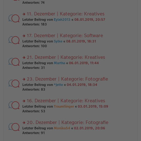
er
te
Antworten:
74
el
B
r
es
ei
u
11. Dezember | Kategorie: Kreatives
e
tr
n
n
rs
Letzter Beitrag von
Eylah2013
«
08.01.2019, 20:57
a
g
er
te
Antworten:
183
g
el
B
r
es
ei
u
17. Dezember | Kategorie: Software
e
tr
n
n
rs
Letzter Beitrag von
Sylke
«
08.01.2019, 18:31
a
g
er
te
Antworten:
100
g
el
B
r
es
ei
u
21. Dezember | Kategorie: Kreatives
e
tr
n
n
rs
Letzter Beitrag von
Martha
«
06.01.2019, 11:44
a
g
er
te
Antworten:
31
g
el
B
r
es
ei
u
23. Dezember | Kategorie: Fotografie
e
tr
n
n
rs
Letzter Beitrag von
*Jette
«
04.01.2019, 18:34
a
g
er
te
Antworten:
83
g
el
B
r
es
ei
u
16. Dezember | Kategorie: Kreatives
e
tr
n
n
rs
Letzter Beitrag von
Traumfänger
«
03.01.2019, 15:09
a
g
er
te
Antworten:
53
g
el
B
r
es
ei
u
20. Dezember | Kategorie: Fotografie
e
tr
n
n
rs
Letzter Beitrag von
Monika54
«
02.01.2019, 20:06
a
g
er
te
Antworten:
91
g
el
B
r
es