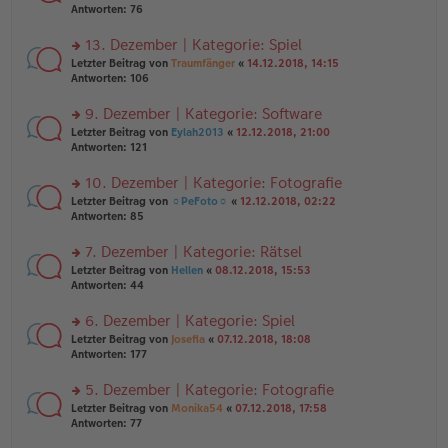
er
te
Antworten:
76
g
el
B
r
es
ei
u
13. Dezember | Kategorie: Spiel
e
tr
n
n
rs
Letzter Beitrag von
Traumfänger
«
14.12.2018, 14:15
a
g
er
te
Antworten:
106
g
el
B
r
es
ei
u
9. Dezember | Kategorie: Software
e
tr
n
n
rs
Letzter Beitrag von
Eylah2013
«
12.12.2018, 21:00
a
g
er
te
Antworten:
121
g
el
B
r
es
ei
u
10. Dezember | Kategorie: Fotografie
e
tr
n
n
rs
Letzter Beitrag von
☼PeFoto☼
«
12.12.2018, 02:22
a
g
er
te
Antworten:
85
g
el
B
r
es
ei
u
7. Dezember | Kategorie: Rätsel
e
tr
n
n
rs
Letzter Beitrag von
Hellen
«
08.12.2018, 15:53
a
g
er
te
Antworten:
44
g
el
B
r
es
ei
u
6. Dezember | Kategorie: Spiel
e
tr
n
n
rs
Letzter Beitrag von
Josefia
«
07.12.2018, 18:08
a
g
er
te
Antworten:
177
g
el
B
r
es
ei
u
5. Dezember | Kategorie: Fotografie
e
tr
n
n
rs
Letzter Beitrag von
Monika54
«
07.12.2018, 17:58
a
g
er
te
Antworten:
77
g
el
B
r
es