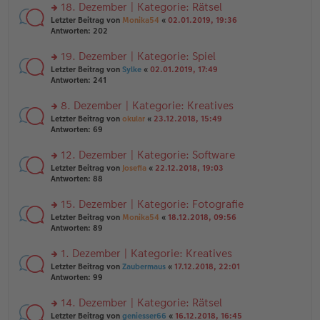
ei
u
18. Dezember | Kategorie: Rätsel
e
tr
n
n
rs
Letzter Beitrag von
Monika54
«
02.01.2019, 19:36
a
g
er
te
Antworten:
202
g
el
B
r
es
ei
u
19. Dezember | Kategorie: Spiel
e
tr
n
n
rs
Letzter Beitrag von
Sylke
«
02.01.2019, 17:49
a
g
er
te
Antworten:
241
g
el
B
r
es
ei
u
8. Dezember | Kategorie: Kreatives
e
tr
n
n
rs
Letzter Beitrag von
okular
«
23.12.2018, 15:49
a
g
er
te
Antworten:
69
g
el
B
r
es
ei
u
12. Dezember | Kategorie: Software
e
tr
n
n
rs
Letzter Beitrag von
Josefia
«
22.12.2018, 19:03
a
g
er
te
Antworten:
88
g
el
B
r
es
ei
u
15. Dezember | Kategorie: Fotografie
e
tr
n
n
rs
Letzter Beitrag von
Monika54
«
18.12.2018, 09:56
a
g
er
te
Antworten:
89
g
el
B
r
es
ei
u
1. Dezember | Kategorie: Kreatives
e
tr
n
n
rs
Letzter Beitrag von
Zaubermaus
«
17.12.2018, 22:01
a
g
er
te
Antworten:
99
g
el
B
r
es
ei
u
14. Dezember | Kategorie: Rätsel
e
tr
n
n
rs
Letzter Beitrag von
geniesser66
«
16.12.2018, 16:45
a
g