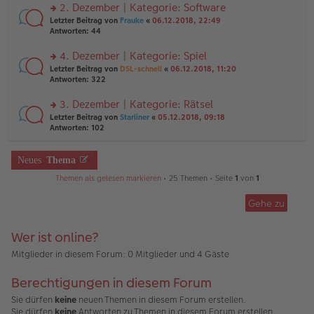
ei
u
2. Dezember | Kategorie: Software
e
tr
n
n
rs
Letzter Beitrag von
Frauke
«
06.12.2018, 22:49
a
g
er
te
Antworten:
44
g
el
B
r
es
ei
u
4. Dezember | Kategorie: Spiel
e
tr
n
n
rs
Letzter Beitrag von
DSL-schnell
«
06.12.2018, 11:20
a
g
er
te
Antworten:
322
g
el
B
r
es
ei
u
3. Dezember | Kategorie: Rätsel
e
tr
n
n
rs
Letzter Beitrag von
Starliner
«
05.12.2018, 09:18
a
g
er
te
Antworten:
102
g
el
B
r
es
ei
u
e
tr
n
Neues
Thema
n
a
g
er
g
Themen als gelesen markieren
• 25 Themen • Seite
1
von
1
el
B
es
ei
e
Gehe zu
tr
n
a
er
g
B
Wer ist online?
ei
Mitglieder in diesem Forum: 0 Mitglieder und 4 Gäste
tr
a
g
Berechtigungen in diesem Forum
Sie dürfen
keine
neuen Themen in diesem Forum erstellen.
Sie dürfen
keine
Antworten zu Themen in diesem Forum erstellen.