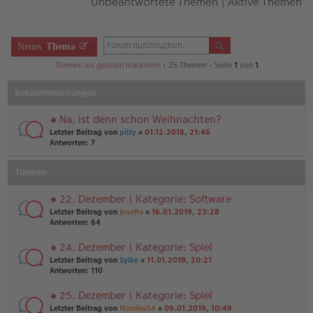
Unbeantwortete Themen
|
Aktive Themen
Neues
Thema
Themen als gelesen markieren
• 25 Themen • Seite
1
von
1
Bekanntmachungen
Na, ist denn schon Weihnachten?
rs
Letzter Beitrag von
pitty
«
01.12.2018, 21:46
te
Antworten:
7
r
u
Themen
n
g
el
22. Dezember | Kategorie: Software
es
rs
Letzter Beitrag von
Josefia
«
16.01.2019, 23:28
e
te
Antworten:
64
n
r
er
u
24. Dezember | Kategorie: Spiel
B
n
ei
rs
Letzter Beitrag von
Sylke
«
11.01.2019, 20:21
g
tr
te
Antworten:
110
el
a
r
es
g
u
25. Dezember | Kategorie: Spiel
e
n
n
rs
Letzter Beitrag von
Monika54
«
09.01.2019, 10:49
g