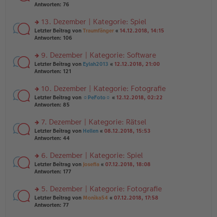
er
te
Antworten:
76
g
el
B
r
es
ei
u
13. Dezember | Kategorie: Spiel
e
tr
n
n
rs
Letzter Beitrag von
Traumfänger
«
14.12.2018, 14:15
a
g
er
te
Antworten:
106
g
el
B
r
es
ei
u
9. Dezember | Kategorie: Software
e
tr
n
n
rs
Letzter Beitrag von
Eylah2013
«
12.12.2018, 21:00
a
g
er
te
Antworten:
121
g
el
B
r
es
ei
u
10. Dezember | Kategorie: Fotografie
e
tr
n
n
rs
Letzter Beitrag von
☼PeFoto☼
«
12.12.2018, 02:22
a
g
er
te
Antworten:
85
g
el
B
r
es
ei
u
7. Dezember | Kategorie: Rätsel
e
tr
n
n
rs
Letzter Beitrag von
Hellen
«
08.12.2018, 15:53
a
g
er
te
Antworten:
44
g
el
B
r
es
ei
u
6. Dezember | Kategorie: Spiel
e
tr
n
n
rs
Letzter Beitrag von
Josefia
«
07.12.2018, 18:08
a
g
er
te
Antworten:
177
g
el
B
r
es
ei
u
5. Dezember | Kategorie: Fotografie
e
tr
n
n
rs
Letzter Beitrag von
Monika54
«
07.12.2018, 17:58
a
g
er
te
Antworten:
77
g
el
B
r
es