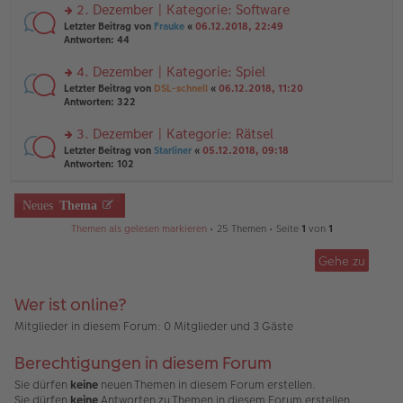
ei
u
2. Dezember | Kategorie: Software
e
tr
n
n
rs
Letzter Beitrag von
Frauke
«
06.12.2018, 22:49
a
g
er
te
Antworten:
44
g
el
B
r
es
ei
u
4. Dezember | Kategorie: Spiel
e
tr
n
n
rs
Letzter Beitrag von
DSL-schnell
«
06.12.2018, 11:20
a
g
er
te
Antworten:
322
g
el
B
r
es
ei
u
3. Dezember | Kategorie: Rätsel
e
tr
n
n
rs
Letzter Beitrag von
Starliner
«
05.12.2018, 09:18
a
g
er
te
Antworten:
102
g
el
B
r
es
ei
u
e
tr
n
Neues
Thema
n
a
g
er
g
Themen als gelesen markieren
• 25 Themen • Seite
1
von
1
el
B
es
ei
e
Gehe zu
tr
n
a
er
g
B
Wer ist online?
ei
Mitglieder in diesem Forum: 0 Mitglieder und 3 Gäste
tr
a
g
Berechtigungen in diesem Forum
Sie dürfen
keine
neuen Themen in diesem Forum erstellen.
Sie dürfen
keine
Antworten zu Themen in diesem Forum erstellen.