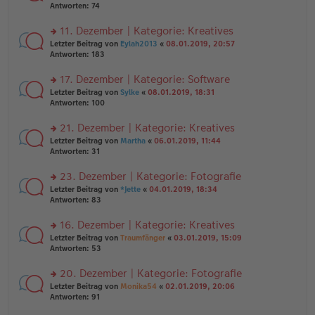
er
te
Antworten:
74
el
B
r
es
ei
u
11. Dezember | Kategorie: Kreatives
e
tr
n
n
rs
Letzter Beitrag von
Eylah2013
«
08.01.2019, 20:57
a
g
er
te
Antworten:
183
g
el
B
r
es
ei
u
17. Dezember | Kategorie: Software
e
tr
n
n
rs
Letzter Beitrag von
Sylke
«
08.01.2019, 18:31
a
g
er
te
Antworten:
100
g
el
B
r
es
ei
u
21. Dezember | Kategorie: Kreatives
e
tr
n
n
rs
Letzter Beitrag von
Martha
«
06.01.2019, 11:44
a
g
er
te
Antworten:
31
g
el
B
r
es
ei
u
23. Dezember | Kategorie: Fotografie
e
tr
n
n
rs
Letzter Beitrag von
*Jette
«
04.01.2019, 18:34
a
g
er
te
Antworten:
83
g
el
B
r
es
ei
u
16. Dezember | Kategorie: Kreatives
e
tr
n
n
rs
Letzter Beitrag von
Traumfänger
«
03.01.2019, 15:09
a
g
er
te
Antworten:
53
g
el
B
r
es
ei
u
20. Dezember | Kategorie: Fotografie
e
tr
n
n
rs
Letzter Beitrag von
Monika54
«
02.01.2019, 20:06
a
g
er
te
Antworten:
91
g
el
B
r
es