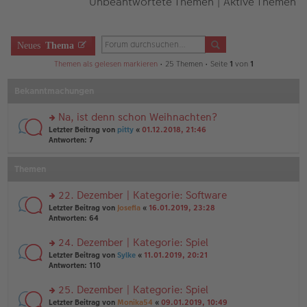
Unbeantwortete Themen
|
Aktive Themen
Neues
Thema
Themen als gelesen markieren
• 25 Themen • Seite
1
von
1
Bekanntmachungen
Na, ist denn schon Weihnachten?
rs
Letzter Beitrag von
pitty
«
01.12.2018, 21:46
te
Antworten:
7
r
u
Themen
n
g
el
22. Dezember | Kategorie: Software
es
rs
Letzter Beitrag von
Josefia
«
16.01.2019, 23:28
e
te
Antworten:
64
n
r
er
u
24. Dezember | Kategorie: Spiel
B
n
ei
rs
Letzter Beitrag von
Sylke
«
11.01.2019, 20:21
g
tr
te
Antworten:
110
el
a
r
es
g
u
25. Dezember | Kategorie: Spiel
e
n
n
rs
Letzter Beitrag von
Monika54
«
09.01.2019, 10:49
g