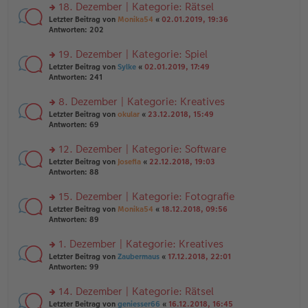
ei
u
18. Dezember | Kategorie: Rätsel
e
tr
n
n
rs
Letzter Beitrag von
Monika54
«
02.01.2019, 19:36
a
g
er
te
Antworten:
202
g
el
B
r
es
ei
u
19. Dezember | Kategorie: Spiel
e
tr
n
n
rs
Letzter Beitrag von
Sylke
«
02.01.2019, 17:49
a
g
er
te
Antworten:
241
g
el
B
r
es
ei
u
8. Dezember | Kategorie: Kreatives
e
tr
n
n
rs
Letzter Beitrag von
okular
«
23.12.2018, 15:49
a
g
er
te
Antworten:
69
g
el
B
r
es
ei
u
12. Dezember | Kategorie: Software
e
tr
n
n
rs
Letzter Beitrag von
Josefia
«
22.12.2018, 19:03
a
g
er
te
Antworten:
88
g
el
B
r
es
ei
u
15. Dezember | Kategorie: Fotografie
e
tr
n
n
rs
Letzter Beitrag von
Monika54
«
18.12.2018, 09:56
a
g
er
te
Antworten:
89
g
el
B
r
es
ei
u
1. Dezember | Kategorie: Kreatives
e
tr
n
n
rs
Letzter Beitrag von
Zaubermaus
«
17.12.2018, 22:01
a
g
er
te
Antworten:
99
g
el
B
r
es
ei
u
14. Dezember | Kategorie: Rätsel
e
tr
n
n
rs
Letzter Beitrag von
geniesser66
«
16.12.2018, 16:45
a
g