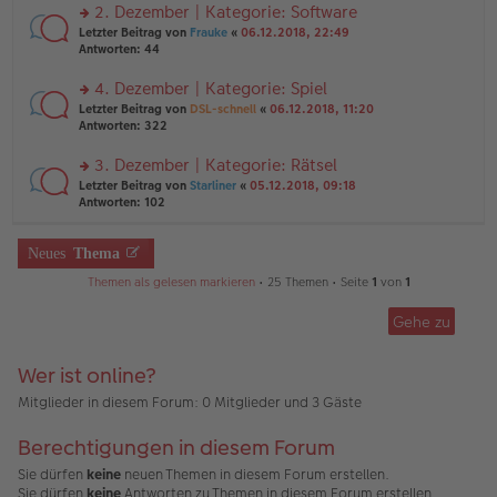
ei
u
2. Dezember | Kategorie: Software
e
tr
n
n
rs
Letzter Beitrag von
Frauke
«
06.12.2018, 22:49
a
g
er
te
Antworten:
44
g
el
B
r
es
ei
u
4. Dezember | Kategorie: Spiel
e
tr
n
n
rs
Letzter Beitrag von
DSL-schnell
«
06.12.2018, 11:20
a
g
er
te
Antworten:
322
g
el
B
r
es
ei
u
3. Dezember | Kategorie: Rätsel
e
tr
n
n
rs
Letzter Beitrag von
Starliner
«
05.12.2018, 09:18
a
g
er
te
Antworten:
102
g
el
B
r
es
ei
u
e
tr
n
Neues
Thema
n
a
g
er
g
Themen als gelesen markieren
• 25 Themen • Seite
1
von
1
el
B
es
ei
e
Gehe zu
tr
n
a
er
g
B
Wer ist online?
ei
Mitglieder in diesem Forum: 0 Mitglieder und 3 Gäste
tr
a
g
Berechtigungen in diesem Forum
Sie dürfen
keine
neuen Themen in diesem Forum erstellen.
Sie dürfen
keine
Antworten zu Themen in diesem Forum erstellen.