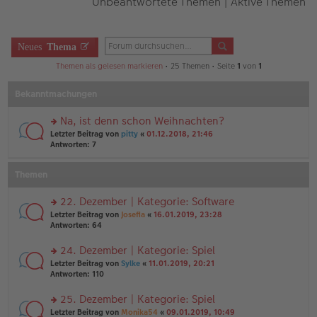
Unbeantwortete Themen
|
Aktive Themen
Neues
Thema
Themen als gelesen markieren
• 25 Themen • Seite
1
von
1
Bekanntmachungen
Na, ist denn schon Weihnachten?
rs
Letzter Beitrag von
pitty
«
01.12.2018, 21:46
te
Antworten:
7
r
u
Themen
n
g
el
22. Dezember | Kategorie: Software
es
rs
Letzter Beitrag von
Josefia
«
16.01.2019, 23:28
e
te
Antworten:
64
n
r
er
u
24. Dezember | Kategorie: Spiel
B
n
ei
rs
Letzter Beitrag von
Sylke
«
11.01.2019, 20:21
g
tr
te
Antworten:
110
el
a
r
es
g
u
25. Dezember | Kategorie: Spiel
e
n
n
rs
Letzter Beitrag von
Monika54
«
09.01.2019, 10:49
g