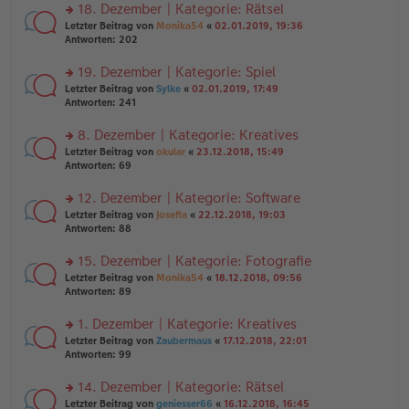
ei
u
18. Dezember | Kategorie: Rätsel
e
tr
n
n
rs
Letzter Beitrag von
Monika54
«
02.01.2019, 19:36
a
g
er
te
Antworten:
202
g
el
B
r
es
ei
u
19. Dezember | Kategorie: Spiel
e
tr
n
n
rs
Letzter Beitrag von
Sylke
«
02.01.2019, 17:49
a
g
er
te
Antworten:
241
g
el
B
r
es
ei
u
8. Dezember | Kategorie: Kreatives
e
tr
n
n
rs
Letzter Beitrag von
okular
«
23.12.2018, 15:49
a
g
er
te
Antworten:
69
g
el
B
r
es
ei
u
12. Dezember | Kategorie: Software
e
tr
n
n
rs
Letzter Beitrag von
Josefia
«
22.12.2018, 19:03
a
g
er
te
Antworten:
88
g
el
B
r
es
ei
u
15. Dezember | Kategorie: Fotografie
e
tr
n
n
rs
Letzter Beitrag von
Monika54
«
18.12.2018, 09:56
a
g
er
te
Antworten:
89
g
el
B
r
es
ei
u
1. Dezember | Kategorie: Kreatives
e
tr
n
n
rs
Letzter Beitrag von
Zaubermaus
«
17.12.2018, 22:01
a
g
er
te
Antworten:
99
g
el
B
r
es
ei
u
14. Dezember | Kategorie: Rätsel
e
tr
n
n
rs
Letzter Beitrag von
geniesser66
«
16.12.2018, 16:45
a
g