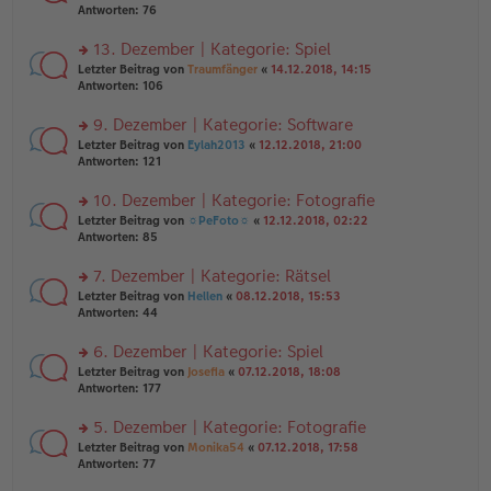
er
te
Antworten:
76
g
el
B
r
es
ei
u
13. Dezember | Kategorie: Spiel
e
tr
n
n
rs
Letzter Beitrag von
Traumfänger
«
14.12.2018, 14:15
a
g
er
te
Antworten:
106
g
el
B
r
es
ei
u
9. Dezember | Kategorie: Software
e
tr
n
n
rs
Letzter Beitrag von
Eylah2013
«
12.12.2018, 21:00
a
g
er
te
Antworten:
121
g
el
B
r
es
ei
u
10. Dezember | Kategorie: Fotografie
e
tr
n
n
rs
Letzter Beitrag von
☼PeFoto☼
«
12.12.2018, 02:22
a
g
er
te
Antworten:
85
g
el
B
r
es
ei
u
7. Dezember | Kategorie: Rätsel
e
tr
n
n
rs
Letzter Beitrag von
Hellen
«
08.12.2018, 15:53
a
g
er
te
Antworten:
44
g
el
B
r
es
ei
u
6. Dezember | Kategorie: Spiel
e
tr
n
n
rs
Letzter Beitrag von
Josefia
«
07.12.2018, 18:08
a
g
er
te
Antworten:
177
g
el
B
r
es
ei
u
5. Dezember | Kategorie: Fotografie
e
tr
n
n
rs
Letzter Beitrag von
Monika54
«
07.12.2018, 17:58
a
g
er
te
Antworten:
77
g
el
B
r
es