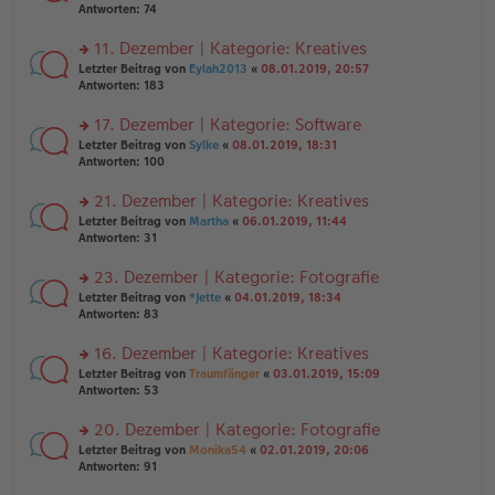
er
te
Antworten:
74
el
B
r
es
ei
u
11. Dezember | Kategorie: Kreatives
e
tr
n
n
rs
Letzter Beitrag von
Eylah2013
«
08.01.2019, 20:57
a
g
er
te
Antworten:
183
g
el
B
r
es
ei
u
17. Dezember | Kategorie: Software
e
tr
n
n
rs
Letzter Beitrag von
Sylke
«
08.01.2019, 18:31
a
g
er
te
Antworten:
100
g
el
B
r
es
ei
u
21. Dezember | Kategorie: Kreatives
e
tr
n
n
rs
Letzter Beitrag von
Martha
«
06.01.2019, 11:44
a
g
er
te
Antworten:
31
g
el
B
r
es
ei
u
23. Dezember | Kategorie: Fotografie
e
tr
n
n
rs
Letzter Beitrag von
*Jette
«
04.01.2019, 18:34
a
g
er
te
Antworten:
83
g
el
B
r
es
ei
u
16. Dezember | Kategorie: Kreatives
e
tr
n
n
rs
Letzter Beitrag von
Traumfänger
«
03.01.2019, 15:09
a
g
er
te
Antworten:
53
g
el
B
r
es
ei
u
20. Dezember | Kategorie: Fotografie
e
tr
n
n
rs
Letzter Beitrag von
Monika54
«
02.01.2019, 20:06
a
g
er
te
Antworten:
91
g
el
B
r
es