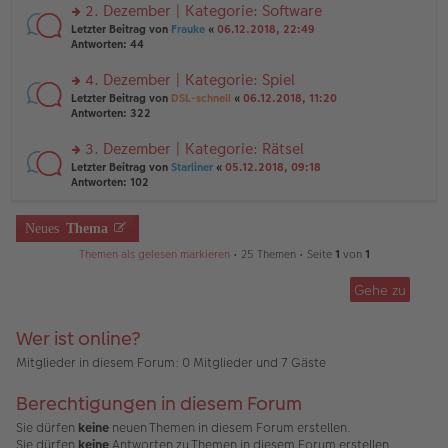
ei
u
2. Dezember | Kategorie: Software
e
tr
n
n
rs
Letzter Beitrag von
Frauke
«
06.12.2018, 22:49
a
g
er
te
Antworten:
44
g
el
B
r
es
ei
u
4. Dezember | Kategorie: Spiel
e
tr
n
n
rs
Letzter Beitrag von
DSL-schnell
«
06.12.2018, 11:20
a
g
er
te
Antworten:
322
g
el
B
r
es
ei
u
3. Dezember | Kategorie: Rätsel
e
tr
n
n
rs
Letzter Beitrag von
Starliner
«
05.12.2018, 09:18
a
g
er
te
Antworten:
102
g
el
B
r
es
ei
u
e
tr
n
Neues
Thema
n
a
g
er
g
Themen als gelesen markieren
• 25 Themen • Seite
1
von
1
el
B
es
ei
e
Gehe zu
tr
n
a
er
g
B
Wer ist online?
ei
Mitglieder in diesem Forum: 0 Mitglieder und 7 Gäste
tr
a
g
Berechtigungen in diesem Forum
Sie dürfen
keine
neuen Themen in diesem Forum erstellen.
Sie dürfen
keine
Antworten zu Themen in diesem Forum erstellen.