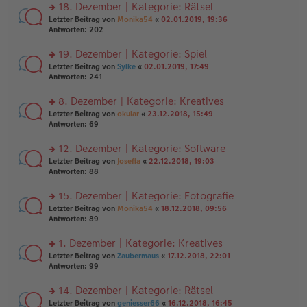
ei
u
18. Dezember | Kategorie: Rätsel
e
tr
n
n
rs
Letzter Beitrag von
Monika54
«
02.01.2019, 19:36
a
g
er
te
Antworten:
202
g
el
B
r
es
ei
u
19. Dezember | Kategorie: Spiel
e
tr
n
n
rs
Letzter Beitrag von
Sylke
«
02.01.2019, 17:49
a
g
er
te
Antworten:
241
g
el
B
r
es
ei
u
8. Dezember | Kategorie: Kreatives
e
tr
n
n
rs
Letzter Beitrag von
okular
«
23.12.2018, 15:49
a
g
er
te
Antworten:
69
g
el
B
r
es
ei
u
12. Dezember | Kategorie: Software
e
tr
n
n
rs
Letzter Beitrag von
Josefia
«
22.12.2018, 19:03
a
g
er
te
Antworten:
88
g
el
B
r
es
ei
u
15. Dezember | Kategorie: Fotografie
e
tr
n
n
rs
Letzter Beitrag von
Monika54
«
18.12.2018, 09:56
a
g
er
te
Antworten:
89
g
el
B
r
es
ei
u
1. Dezember | Kategorie: Kreatives
e
tr
n
n
rs
Letzter Beitrag von
Zaubermaus
«
17.12.2018, 22:01
a
g
er
te
Antworten:
99
g
el
B
r
es
ei
u
14. Dezember | Kategorie: Rätsel
e
tr
n
n
rs
Letzter Beitrag von
geniesser66
«
16.12.2018, 16:45
a
g