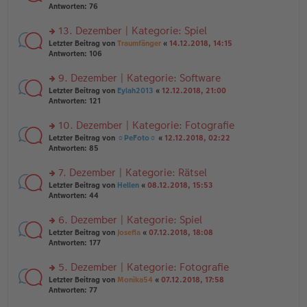
er
te
Antworten:
76
g
el
B
r
es
ei
u
13. Dezember | Kategorie: Spiel
e
tr
n
n
rs
Letzter Beitrag von
Traumfänger
«
14.12.2018, 14:15
a
g
er
te
Antworten:
106
g
el
B
r
es
ei
u
9. Dezember | Kategorie: Software
e
tr
n
n
rs
Letzter Beitrag von
Eylah2013
«
12.12.2018, 21:00
a
g
er
te
Antworten:
121
g
el
B
r
es
ei
u
10. Dezember | Kategorie: Fotografie
e
tr
n
n
rs
Letzter Beitrag von
☼PeFoto☼
«
12.12.2018, 02:22
a
g
er
te
Antworten:
85
g
el
B
r
es
ei
u
7. Dezember | Kategorie: Rätsel
e
tr
n
n
rs
Letzter Beitrag von
Hellen
«
08.12.2018, 15:53
a
g
er
te
Antworten:
44
g
el
B
r
es
ei
u
6. Dezember | Kategorie: Spiel
e
tr
n
n
rs
Letzter Beitrag von
Josefia
«
07.12.2018, 18:08
a
g
er
te
Antworten:
177
g
el
B
r
es
ei
u
5. Dezember | Kategorie: Fotografie
e
tr
n
n
rs
Letzter Beitrag von
Monika54
«
07.12.2018, 17:58
a
g
er
te
Antworten:
77
g
el
B
r
es