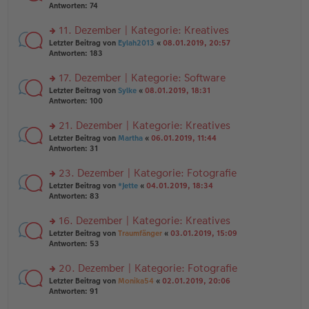
er
te
Antworten:
74
el
B
r
es
ei
u
11. Dezember | Kategorie: Kreatives
e
tr
n
n
rs
Letzter Beitrag von
Eylah2013
«
08.01.2019, 20:57
a
g
er
te
Antworten:
183
g
el
B
r
es
ei
u
17. Dezember | Kategorie: Software
e
tr
n
n
rs
Letzter Beitrag von
Sylke
«
08.01.2019, 18:31
a
g
er
te
Antworten:
100
g
el
B
r
es
ei
u
21. Dezember | Kategorie: Kreatives
e
tr
n
n
rs
Letzter Beitrag von
Martha
«
06.01.2019, 11:44
a
g
er
te
Antworten:
31
g
el
B
r
es
ei
u
23. Dezember | Kategorie: Fotografie
e
tr
n
n
rs
Letzter Beitrag von
*Jette
«
04.01.2019, 18:34
a
g
er
te
Antworten:
83
g
el
B
r
es
ei
u
16. Dezember | Kategorie: Kreatives
e
tr
n
n
rs
Letzter Beitrag von
Traumfänger
«
03.01.2019, 15:09
a
g
er
te
Antworten:
53
g
el
B
r
es
ei
u
20. Dezember | Kategorie: Fotografie
e
tr
n
n
rs
Letzter Beitrag von
Monika54
«
02.01.2019, 20:06
a
g
er
te
Antworten:
91
g
el
B
r
es