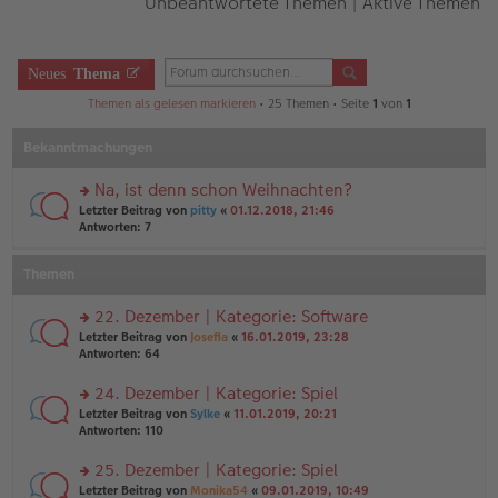
Unbeantwortete Themen
|
Aktive Themen
Neues
Thema
Themen als gelesen markieren
• 25 Themen • Seite
1
von
1
Bekanntmachungen
Na, ist denn schon Weihnachten?
rs
Letzter Beitrag von
pitty
«
01.12.2018, 21:46
te
Antworten:
7
r
u
Themen
n
g
el
22. Dezember | Kategorie: Software
es
rs
Letzter Beitrag von
Josefia
«
16.01.2019, 23:28
e
te
Antworten:
64
n
r
er
u
24. Dezember | Kategorie: Spiel
B
n
ei
rs
Letzter Beitrag von
Sylke
«
11.01.2019, 20:21
g
tr
te
Antworten:
110
el
a
r
es
g
u
25. Dezember | Kategorie: Spiel
e
n
n
rs
Letzter Beitrag von
Monika54
«
09.01.2019, 10:49
g