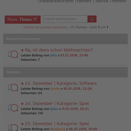
Unbeantwortete Themen
|
Aktive Themen
Neues
Thema
Themen als gelesen markieren
• 25 Themen • Seite
1
von
1
Bekanntmachungen
Na, ist denn schon Weihnachten?
rs
Letzter Beitrag von
pitty
«
01.12.2018, 21:46
te
Antworten:
7
r
u
Themen
n
g
el
22. Dezember | Kategorie: Software
es
rs
Letzter Beitrag von
Josefia
«
16.01.2019, 23:28
e
te
Antworten:
64
n
r
er
u
24. Dezember | Kategorie: Spiel
B
n
ei
rs
Letzter Beitrag von
Sylke
«
11.01.2019, 20:21
g
tr
te
Antworten:
110
el
a
r
es
g
u
25. Dezember | Kategorie: Spiel
e
n
n
rs
Letzter Beitrag von
Monika54
«
09.01.2019, 10:49
g