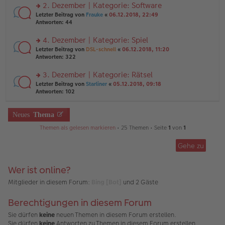
ei
u
2. Dezember | Kategorie: Software
e
tr
n
n
rs
Letzter Beitrag von
Frauke
«
06.12.2018, 22:49
a
g
er
te
Antworten:
44
g
el
B
r
es
ei
u
4. Dezember | Kategorie: Spiel
e
tr
n
n
rs
Letzter Beitrag von
DSL-schnell
«
06.12.2018, 11:20
a
g
er
te
Antworten:
322
g
el
B
r
es
ei
u
3. Dezember | Kategorie: Rätsel
e
tr
n
n
rs
Letzter Beitrag von
Starliner
«
05.12.2018, 09:18
a
g
er
te
Antworten:
102
g
el
B
r
es
ei
u
e
tr
n
Neues
Thema
n
a
g
er
g
Themen als gelesen markieren
• 25 Themen • Seite
1
von
1
el
B
es
ei
e
Gehe zu
tr
n
a
er
g
B
Wer ist online?
ei
Mitglieder in diesem Forum:
tr
Bing [Bot]
und 2 Gäste
a
g
Berechtigungen in diesem Forum
Sie dürfen
keine
neuen Themen in diesem Forum erstellen.
Sie dürfen
keine
Antworten zu Themen in diesem Forum erstellen.