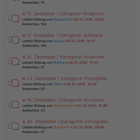
er
te
Antworten:
74
el
B
r
es
ei
u
11. Dezember | Kategorie: Kreatives
e
tr
n
n
rs
Letzter Beitrag von
Eylah2013
«
08.01.2019, 20:57
a
g
er
te
Antworten:
183
g
el
B
r
es
ei
u
17. Dezember | Kategorie: Software
e
tr
n
n
rs
Letzter Beitrag von
Sylke
«
08.01.2019, 18:31
a
g
er
te
Antworten:
100
g
el
B
r
es
ei
u
21. Dezember | Kategorie: Kreatives
e
tr
n
n
rs
Letzter Beitrag von
Martha
«
06.01.2019, 11:44
a
g
er
te
Antworten:
31
g
el
B
r
es
ei
u
23. Dezember | Kategorie: Fotografie
e
tr
n
n
rs
Letzter Beitrag von
*Jette
«
04.01.2019, 18:34
a
g
er
te
Antworten:
83
g
el
B
r
es
ei
u
16. Dezember | Kategorie: Kreatives
e
tr
n
n
rs
Letzter Beitrag von
Traumfänger
«
03.01.2019, 15:09
a
g
er
te
Antworten:
53
g
el
B
r
es
ei
u
20. Dezember | Kategorie: Fotografie
e
tr
n
n
rs
Letzter Beitrag von
Monika54
«
02.01.2019, 20:06
a
g
er
te
Antworten:
91
g
el
B
r
es