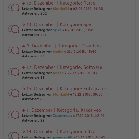
ei
u
18. Dezember | Kategorie: Rätsel
e
tr
n
n
rs
Letzter Beitrag von
Monika54
«
02.01.2019, 19:36
a
g
er
te
Antworten:
202
g
el
B
r
es
ei
u
19. Dezember | Kategorie: Spiel
e
tr
n
n
rs
Letzter Beitrag von
Sylke
«
02.01.2019, 17:49
a
g
er
te
Antworten:
241
g
el
B
r
es
ei
u
8. Dezember | Kategorie: Kreatives
e
tr
n
n
rs
Letzter Beitrag von
okular
«
23.12.2018, 15:49
a
g
er
te
Antworten:
69
g
el
B
r
es
ei
u
12. Dezember | Kategorie: Software
e
tr
n
n
rs
Letzter Beitrag von
Josefia
«
22.12.2018, 19:03
a
g
er
te
Antworten:
88
g
el
B
r
es
ei
u
15. Dezember | Kategorie: Fotografie
e
tr
n
n
rs
Letzter Beitrag von
Monika54
«
18.12.2018, 09:56
a
g
er
te
Antworten:
89
g
el
B
r
es
ei
u
1. Dezember | Kategorie: Kreatives
e
tr
n
n
rs
Letzter Beitrag von
Zaubermaus
«
17.12.2018, 22:01
a
g
er
te
Antworten:
99
g
el
B
r
es
ei
u
14. Dezember | Kategorie: Rätsel
e
tr
n
n
rs
Letzter Beitrag von
geniesser66
«
16.12.2018, 16:45
a
g