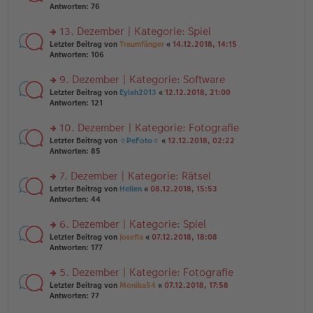
er
te
Antworten:
76
g
el
B
r
es
ei
u
13. Dezember | Kategorie: Spiel
e
tr
n
n
rs
Letzter Beitrag von
Traumfänger
«
14.12.2018, 14:15
a
g
er
te
Antworten:
106
g
el
B
r
es
ei
u
9. Dezember | Kategorie: Software
e
tr
n
n
rs
Letzter Beitrag von
Eylah2013
«
12.12.2018, 21:00
a
g
er
te
Antworten:
121
g
el
B
r
es
ei
u
10. Dezember | Kategorie: Fotografie
e
tr
n
n
rs
Letzter Beitrag von
☼PeFoto☼
«
12.12.2018, 02:22
a
g
er
te
Antworten:
85
g
el
B
r
es
ei
u
7. Dezember | Kategorie: Rätsel
e
tr
n
n
rs
Letzter Beitrag von
Hellen
«
08.12.2018, 15:53
a
g
er
te
Antworten:
44
g
el
B
r
es
ei
u
6. Dezember | Kategorie: Spiel
e
tr
n
n
rs
Letzter Beitrag von
Josefia
«
07.12.2018, 18:08
a
g
er
te
Antworten:
177
g
el
B
r
es
ei
u
5. Dezember | Kategorie: Fotografie
e
tr
n
n
rs
Letzter Beitrag von
Monika54
«
07.12.2018, 17:58
a
g
er
te
Antworten:
77
g
el
B
r
es