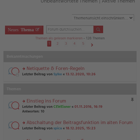
Unbeantwortete Themen
|
Aktive Themen
Neues
Thema
Themen als gelesen markieren
• 128 Themen
1
2
3
4
5
Nächste
Bekanntmachungen
Netiquette & Foren-Regeln
rs
Letzter Beitrag von
Sylke
«
13.12.2020, 10:26
te
r
u
Themen
n
g
Einstieg ins Forum
el
rs
es
Letzter Beitrag von
CEWEianer
«
01.11.2016, 16:19
te
e
Antworten:
10
r
n
u
er
Abschaltung der Beitragsfunktion im alten Forum
n
B
rs
Letzter Beitrag von
spica
«
18.12.2025, 15:23
g
ei
te
el
tr
r
es
a