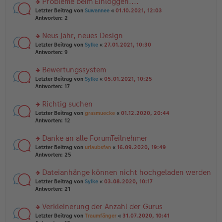
Probleme beim Einloggen....
e
tr
n
n
rs
Letzter Beitrag von
Suwannee
«
01.10.2021, 12:03
a
g
er
te
Antworten:
2
g
el
B
r
es
ei
u
Neus Jahr, neues Design
e
tr
n
n
rs
Letzter Beitrag von
Sylke
«
27.01.2021, 10:30
a
g
er
te
Antworten:
9
g
el
B
r
es
ei
u
Bewertungssystem
e
tr
n
n
rs
Letzter Beitrag von
Sylke
«
05.01.2021, 10:25
a
g
er
te
Antworten:
17
g
el
B
r
es
ei
u
Richtig suchen
e
tr
n
n
rs
Letzter Beitrag von
grasmuecke
«
01.12.2020, 20:44
a
g
er
te
Antworten:
12
g
el
B
r
es
ei
u
Danke an alle ForumTeilnehmer
e
tr
n
n
rs
Letzter Beitrag von
urlaubsfan
«
16.09.2020, 19:49
a
g
er
te
Antworten:
25
g
el
B
r
es
ei
u
Dateianhänge können nicht hochgeladen werden
e
tr
n
n
rs
Letzter Beitrag von
Sylke
«
03.08.2020, 10:17
a
g
er
te
Antworten:
21
g
el
B
r
es
ei
u
Verkleinerung der Anzahl der Gurus
e
tr
n
n
rs
Letzter Beitrag von
Traumfänger
«
31.07.2020, 10:41
a
g
er