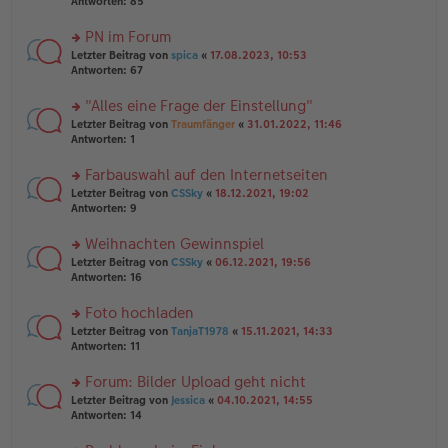
te
Antworten:
85
g
el
B
r
es
ei
u
PN im Forum
e
tr
n
n
rs
Letzter Beitrag von
spica
«
17.08.2023, 10:53
a
g
er
te
Antworten:
67
g
el
B
r
es
ei
u
"Alles eine Frage der Einstellung"
e
tr
n
n
rs
Letzter Beitrag von
Traumfänger
«
31.01.2022, 11:46
a
g
er
te
Antworten:
1
g
el
B
r
es
ei
u
Farbauswahl auf den Internetseiten
e
tr
n
n
rs
Letzter Beitrag von
CSSky
«
18.12.2021, 19:02
a
g
er
te
Antworten:
9
g
el
B
r
es
ei
u
Weihnachten Gewinnspiel
e
tr
n
n
rs
Letzter Beitrag von
CSSky
«
06.12.2021, 19:56
a
g
er
te
Antworten:
16
g
el
B
r
es
ei
u
Foto hochladen
e
tr
n
n
rs
Letzter Beitrag von
TanjaT1978
«
15.11.2021, 14:33
a
g
er
te
Antworten:
11
g
el
B
r
es
ei
u
Forum: Bilder Upload geht nicht
e
tr
n
n
rs
Letzter Beitrag von
Jessica
«
04.10.2021, 14:55
a
g
er
te
Antworten:
14
g
el
B
r
es
ei
u