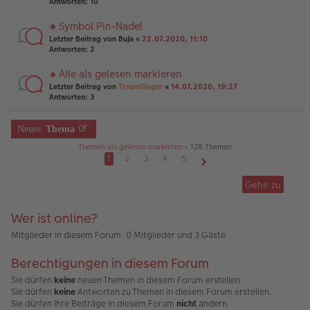
te
Antworten:
10
g
el
B
r
es
ei
u
Symbol Pin-Nadel
e
tr
n
n
rs
Letzter Beitrag von
BuJa
«
22.07.2020, 11:10
a
g
er
te
Antworten:
2
g
el
B
r
es
ei
u
Alle als gelesen markieren
e
tr
n
n
rs
Letzter Beitrag von
Traumfänger
«
14.07.2020, 19:27
a
g
er
te
Antworten:
3
g
el
B
r
es
ei
u
e
tr
n
Neues
Thema
n
a
g
er
g
Themen als gelesen markieren
• 128 Themen
el
B
es
1
2
3
4
5
ei
e
Nächste
tr
n
Gehe zu
a
er
g
B
ei
Wer ist online?
tr
a
Mitglieder in diesem Forum: 0 Mitglieder und 3 Gäste
g
Berechtigungen in diesem Forum
Sie dürfen
keine
neuen Themen in diesem Forum erstellen.
Sie dürfen
keine
Antworten zu Themen in diesem Forum erstellen.
Sie dürfen Ihre Beiträge in diesem Forum
nicht
ändern.