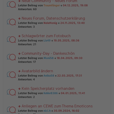
Neue Community - Neues Forum
u
e
g
rs
n
Letzter Beitrag von
Traumfänger
«
04.12.2025, 19:08
n
te
g
Antworten:
60
er
r
el
B
u
es
Neues Forum, Datenschutzerklärung
ei
n
e
tr
rs
Letzter Beitrag von
NeleHonig
«
24.11.2025, 13:40
g
n
a
te
Antworten:
3
el
er
g
r
es
B
u
Schlagwörter zum Fotobuch
e
ei
n
n
tr
rs
Letzter Beitrag von
Lis49
«
19.05.2025, 08:36
g
er
a
te
Antworten:
21
el
B
g
r
es
ei
u
Community-Day - Dankeschön
e
tr
n
n
rs
Letzter Beitrag von
Moni58
«
18.04.2025, 09:30
a
g
er
te
Antworten:
17
g
el
B
r
es
ei
u
Avatarbild ändern
e
tr
n
n
rs
Letzter Beitrag von
Anika58
«
22.03.2025, 17:31
a
g
er
te
Antworten:
4
g
el
B
r
es
ei
u
Kein Speicherplatz vorhanden
e
tr
n
n
rs
Letzter Beitrag von
KeVer8386
«
04.01.2025, 11:41
a
g
er
te
Antworten:
2
g
el
B
r
es
ei
u
Anliegen an CEWE zum Thema Emoticons
e
tr
n
n
rs
Letzter Beitrag von
nici.h
«
30.09.2024, 16:02
a
g
er