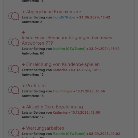
te
Antworten:
11
g
el
B
r
es
ei
u
Abgegebene Kommentare
e
tr
n
n
rs
Letzter Beitrag von
Ingrid57Huber
«
24.06.2024, 16:42
a
g
er
te
Antworten:
2
g
el
B
r
es
ei
u
e
tr
n
keine Email-Benachrichtigungen bei neuen
n
rs
a
g
er
te
Antworten ???
g
el
B
r
Letzter Beitrag von
Joachim (CEWEianer)
«
23.04.2024, 15:10
es
ei
u
Antworten:
60
e
tr
n
n
a
g
er
Einreichung von Kundenbeispielen
g
el
B
es
rs
Letzter Beitrag von
Katharine
«
04.12.2023, 10:19
ei
e
te
Antworten:
12
tr
n
r
a
er
u
Profilbild
g
B
n
rs
Letzter Beitrag von
Traumfänger
«
18.11.2023, 16:56
ei
g
te
Antworten:
18
tr
el
r
a
es
u
Aktuelle Guru Bezeichnung
g
e
n
n
rs
Letzter Beitrag von
Katharine
«
10.11.2023, 12:00
g
er
te
Antworten:
12
el
B
r
es
ei
u
Wartungsarbeiten
e
tr
n
n
rs
Letzter Beitrag von
Melanie (CEWEianer)
«
08.09.2023, 19:02
a
g
er