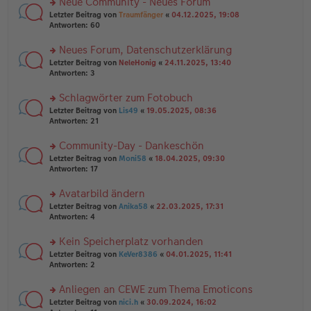
Neue Community - Neues Forum
u
e
g
rs
n
Letzter Beitrag von
Traumfänger
«
04.12.2025, 19:08
n
te
g
Antworten:
60
er
r
el
B
u
es
Neues Forum, Datenschutzerklärung
ei
n
e
tr
rs
Letzter Beitrag von
NeleHonig
«
24.11.2025, 13:40
g
n
a
te
Antworten:
3
el
er
g
r
es
B
u
Schlagwörter zum Fotobuch
e
ei
n
n
tr
rs
Letzter Beitrag von
Lis49
«
19.05.2025, 08:36
g
er
a
te
Antworten:
21
el
B
g
r
es
ei
u
Community-Day - Dankeschön
e
tr
n
n
rs
Letzter Beitrag von
Moni58
«
18.04.2025, 09:30
a
g
er
te
Antworten:
17
g
el
B
r
es
ei
u
Avatarbild ändern
e
tr
n
n
rs
Letzter Beitrag von
Anika58
«
22.03.2025, 17:31
a
g
er
te
Antworten:
4
g
el
B
r
es
ei
u
Kein Speicherplatz vorhanden
e
tr
n
n
rs
Letzter Beitrag von
KeVer8386
«
04.01.2025, 11:41
a
g
er
te
Antworten:
2
g
el
B
r
es
ei
u
Anliegen an CEWE zum Thema Emoticons
e
tr
n
n
rs
Letzter Beitrag von
nici.h
«
30.09.2024, 16:02
a
g
er