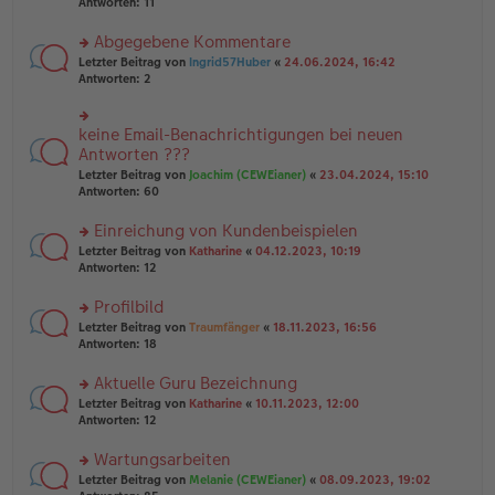
te
Antworten:
11
g
el
B
r
es
ei
u
Abgegebene Kommentare
e
tr
n
n
rs
Letzter Beitrag von
Ingrid57Huber
«
24.06.2024, 16:42
a
g
er
te
Antworten:
2
g
el
B
r
es
ei
u
e
tr
n
keine Email-Benachrichtigungen bei neuen
n
rs
a
g
er
te
Antworten ???
g
el
B
r
Letzter Beitrag von
Joachim (CEWEianer)
«
23.04.2024, 15:10
es
ei
u
Antworten:
60
e
tr
n
n
a
g
er
Einreichung von Kundenbeispielen
g
el
B
es
rs
Letzter Beitrag von
Katharine
«
04.12.2023, 10:19
ei
e
te
Antworten:
12
tr
n
r
a
er
u
Profilbild
g
B
n
rs
Letzter Beitrag von
Traumfänger
«
18.11.2023, 16:56
ei
g
te
Antworten:
18
tr
el
r
a
es
u
Aktuelle Guru Bezeichnung
g
e
n
n
rs
Letzter Beitrag von
Katharine
«
10.11.2023, 12:00
g
er
te
Antworten:
12
el
B
r
es
ei
u
Wartungsarbeiten
e
tr
n
n
rs
Letzter Beitrag von
Melanie (CEWEianer)
«
08.09.2023, 19:02
a
g
er