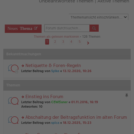
Unbeantwortete Themen
|
Aktive Themen
Neues
Thema
Themen als gelesen markieren
• 128 Themen
1
2
3
4
5
Nächste
Bekanntmachungen
Netiquette & Foren-Regeln
rs
Letzter Beitrag von
Sylke
«
13.12.2020, 10:26
te
r
u
Themen
n
g
Einstieg ins Forum
el
rs
es
Letzter Beitrag von
CEWEianer
«
01.11.2016, 16:19
te
e
Antworten:
10
r
n
u
er
Abschaltung der Beitragsfunktion im alten Forum
n
B
rs
Letzter Beitrag von
spica
«
18.12.2025, 15:23
g
ei
te
el
tr
r
es
a