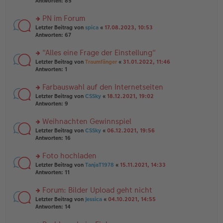
te
Antworten:
85
g
el
B
r
es
ei
u
PN im Forum
e
tr
n
n
rs
Letzter Beitrag von
spica
«
17.08.2023, 10:53
a
g
er
te
Antworten:
67
g
el
B
r
es
ei
u
"Alles eine Frage der Einstellung"
e
tr
n
n
rs
Letzter Beitrag von
Traumfänger
«
31.01.2022, 11:46
a
g
er
te
Antworten:
1
g
el
B
r
es
ei
u
Farbauswahl auf den Internetseiten
e
tr
n
n
rs
Letzter Beitrag von
CSSky
«
18.12.2021, 19:02
a
g
er
te
Antworten:
9
g
el
B
r
es
ei
u
Weihnachten Gewinnspiel
e
tr
n
n
rs
Letzter Beitrag von
CSSky
«
06.12.2021, 19:56
a
g
er
te
Antworten:
16
g
el
B
r
es
ei
u
Foto hochladen
e
tr
n
n
rs
Letzter Beitrag von
TanjaT1978
«
15.11.2021, 14:33
a
g
er
te
Antworten:
11
g
el
B
r
es
ei
u
Forum: Bilder Upload geht nicht
e
tr
n
n
rs
Letzter Beitrag von
Jessica
«
04.10.2021, 14:55
a
g
er
te
Antworten:
14
g
el
B
r
es
ei
u