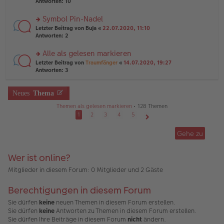
te
Antworten:
10
g
el
B
r
es
ei
u
Symbol Pin-Nadel
e
tr
n
n
rs
Letzter Beitrag von
BuJa
«
22.07.2020, 11:10
a
g
er
te
Antworten:
2
g
el
B
r
es
ei
u
Alle als gelesen markieren
e
tr
n
n
rs
Letzter Beitrag von
Traumfänger
«
14.07.2020, 19:27
a
g
er
te
Antworten:
3
g
el
B
r
es
ei
u
e
tr
n
Neues
Thema
n
a
g
er
g
Themen als gelesen markieren
• 128 Themen
el
B
es
1
2
3
4
5
ei
e
Nächste
tr
n
Gehe zu
a
er
g
B
ei
Wer ist online?
tr
a
Mitglieder in diesem Forum: 0 Mitglieder und 2 Gäste
g
Berechtigungen in diesem Forum
Sie dürfen
keine
neuen Themen in diesem Forum erstellen.
Sie dürfen
keine
Antworten zu Themen in diesem Forum erstellen.
Sie dürfen Ihre Beiträge in diesem Forum
nicht
ändern.