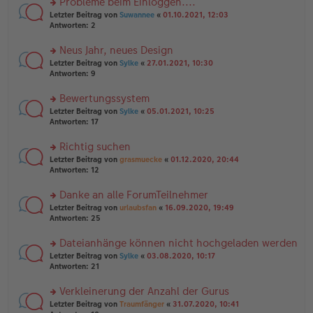
Probleme beim Einloggen....
e
tr
n
n
rs
Letzter Beitrag von
Suwannee
«
01.10.2021, 12:03
a
g
er
te
Antworten:
2
g
el
B
r
es
ei
u
Neus Jahr, neues Design
e
tr
n
n
rs
Letzter Beitrag von
Sylke
«
27.01.2021, 10:30
a
g
er
te
Antworten:
9
g
el
B
r
es
ei
u
Bewertungssystem
e
tr
n
n
rs
Letzter Beitrag von
Sylke
«
05.01.2021, 10:25
a
g
er
te
Antworten:
17
g
el
B
r
es
ei
u
Richtig suchen
e
tr
n
n
rs
Letzter Beitrag von
grasmuecke
«
01.12.2020, 20:44
a
g
er
te
Antworten:
12
g
el
B
r
es
ei
u
Danke an alle ForumTeilnehmer
e
tr
n
n
rs
Letzter Beitrag von
urlaubsfan
«
16.09.2020, 19:49
a
g
er
te
Antworten:
25
g
el
B
r
es
ei
u
Dateianhänge können nicht hochgeladen werden
e
tr
n
n
rs
Letzter Beitrag von
Sylke
«
03.08.2020, 10:17
a
g
er
te
Antworten:
21
g
el
B
r
es
ei
u
Verkleinerung der Anzahl der Gurus
e
tr
n
n
rs
Letzter Beitrag von
Traumfänger
«
31.07.2020, 10:41
a
g
er