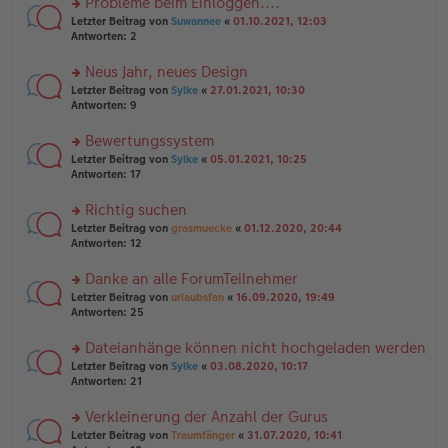
Probleme beim Einloggen....
e
tr
n
n
rs
Letzter Beitrag von
Suwannee
«
01.10.2021, 12:03
a
g
er
te
Antworten:
2
g
el
B
r
es
ei
u
Neus Jahr, neues Design
e
tr
n
n
rs
Letzter Beitrag von
Sylke
«
27.01.2021, 10:30
a
g
er
te
Antworten:
9
g
el
B
r
es
ei
u
Bewertungssystem
e
tr
n
n
rs
Letzter Beitrag von
Sylke
«
05.01.2021, 10:25
a
g
er
te
Antworten:
17
g
el
B
r
es
ei
u
Richtig suchen
e
tr
n
n
rs
Letzter Beitrag von
grasmuecke
«
01.12.2020, 20:44
a
g
er
te
Antworten:
12
g
el
B
r
es
ei
u
Danke an alle ForumTeilnehmer
e
tr
n
n
rs
Letzter Beitrag von
urlaubsfan
«
16.09.2020, 19:49
a
g
er
te
Antworten:
25
g
el
B
r
es
ei
u
Dateianhänge können nicht hochgeladen werden
e
tr
n
n
rs
Letzter Beitrag von
Sylke
«
03.08.2020, 10:17
a
g
er
te
Antworten:
21
g
el
B
r
es
ei
u
Verkleinerung der Anzahl der Gurus
e
tr
n
n
rs
Letzter Beitrag von
Traumfänger
«
31.07.2020, 10:41
a
g
er