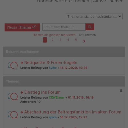
Unbeantwortete Themen
|
Aktive Themen
Neues
Thema
Themen als gelesen markieren
• 128 Themen
1
2
3
4
5
Nächste
Bekanntmachungen
Netiquette & Foren-Regeln
rs
Letzter Beitrag von
Sylke
«
13.12.2020, 10:26
te
r
u
Themen
n
g
Einstieg ins Forum
el
rs
es
Letzter Beitrag von
CEWEianer
«
01.11.2016, 16:19
te
e
Antworten:
10
r
n
u
er
Abschaltung der Beitragsfunktion im alten Forum
n
B
rs
Letzter Beitrag von
spica
«
18.12.2025, 15:23
g
ei
te
el
tr
r
es
a