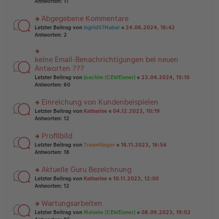
te
Antworten:
11
g
el
B
r
es
ei
u
Abgegebene Kommentare
e
tr
n
n
rs
Letzter Beitrag von
Ingrid57Huber
«
24.06.2024, 16:42
a
g
er
te
Antworten:
2
g
el
B
r
es
ei
u
e
tr
n
keine Email-Benachrichtigungen bei neuen
n
rs
a
g
er
te
Antworten ???
g
el
B
r
Letzter Beitrag von
Joachim (CEWEianer)
«
23.04.2024, 15:10
es
ei
u
Antworten:
60
e
tr
n
n
a
g
er
Einreichung von Kundenbeispielen
g
el
B
es
rs
Letzter Beitrag von
Katharine
«
04.12.2023, 10:19
ei
e
te
Antworten:
12
tr
n
r
a
er
u
Profilbild
g
B
n
rs
Letzter Beitrag von
Traumfänger
«
18.11.2023, 16:56
ei
g
te
Antworten:
18
tr
el
r
a
es
u
Aktuelle Guru Bezeichnung
g
e
n
n
rs
Letzter Beitrag von
Katharine
«
10.11.2023, 12:00
g
er
te
Antworten:
12
el
B
r
es
ei
u
Wartungsarbeiten
e
tr
n
n
rs
Letzter Beitrag von
Melanie (CEWEianer)
«
08.09.2023, 19:02
a
g
er