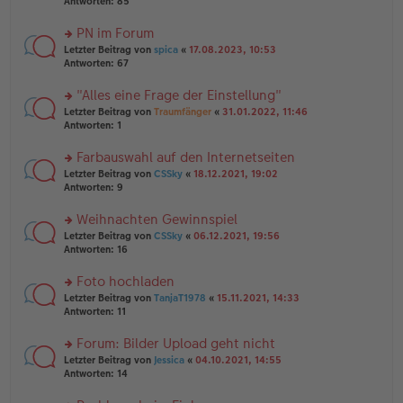
te
Antworten:
85
g
el
B
r
es
ei
u
PN im Forum
e
tr
n
n
rs
Letzter Beitrag von
spica
«
17.08.2023, 10:53
a
g
er
te
Antworten:
67
g
el
B
r
es
ei
u
"Alles eine Frage der Einstellung"
e
tr
n
n
rs
Letzter Beitrag von
Traumfänger
«
31.01.2022, 11:46
a
g
er
te
Antworten:
1
g
el
B
r
es
ei
u
Farbauswahl auf den Internetseiten
e
tr
n
n
rs
Letzter Beitrag von
CSSky
«
18.12.2021, 19:02
a
g
er
te
Antworten:
9
g
el
B
r
es
ei
u
Weihnachten Gewinnspiel
e
tr
n
n
rs
Letzter Beitrag von
CSSky
«
06.12.2021, 19:56
a
g
er
te
Antworten:
16
g
el
B
r
es
ei
u
Foto hochladen
e
tr
n
n
rs
Letzter Beitrag von
TanjaT1978
«
15.11.2021, 14:33
a
g
er
te
Antworten:
11
g
el
B
r
es
ei
u
Forum: Bilder Upload geht nicht
e
tr
n
n
rs
Letzter Beitrag von
Jessica
«
04.10.2021, 14:55
a
g
er
te
Antworten:
14
g
el
B
r
es
ei
u