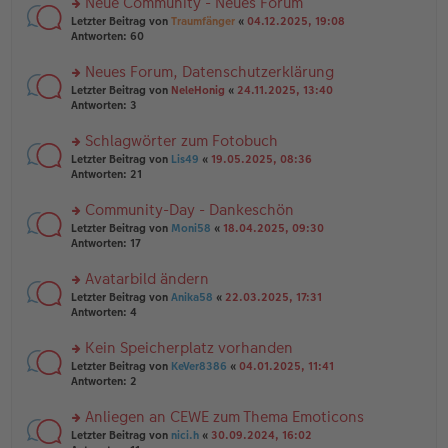
Neue Community - Neues Forum
u
e
g
rs
n
Letzter Beitrag von
Traumfänger
«
04.12.2025, 19:08
n
te
g
Antworten:
60
er
r
el
B
u
es
Neues Forum, Datenschutzerklärung
ei
n
e
tr
rs
Letzter Beitrag von
NeleHonig
«
24.11.2025, 13:40
g
n
a
te
Antworten:
3
el
er
g
r
es
B
u
Schlagwörter zum Fotobuch
e
ei
n
n
tr
rs
Letzter Beitrag von
Lis49
«
19.05.2025, 08:36
g
er
a
te
Antworten:
21
el
B
g
r
es
ei
u
Community-Day - Dankeschön
e
tr
n
n
rs
Letzter Beitrag von
Moni58
«
18.04.2025, 09:30
a
g
er
te
Antworten:
17
g
el
B
r
es
ei
u
Avatarbild ändern
e
tr
n
n
rs
Letzter Beitrag von
Anika58
«
22.03.2025, 17:31
a
g
er
te
Antworten:
4
g
el
B
r
es
ei
u
Kein Speicherplatz vorhanden
e
tr
n
n
rs
Letzter Beitrag von
KeVer8386
«
04.01.2025, 11:41
a
g
er
te
Antworten:
2
g
el
B
r
es
ei
u
Anliegen an CEWE zum Thema Emoticons
e
tr
n
n
rs
Letzter Beitrag von
nici.h
«
30.09.2024, 16:02
a
g
er