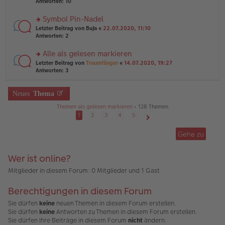
te
Antworten:
10
g
el
B
r
es
ei
u
Symbol Pin-Nadel
e
tr
n
n
rs
Letzter Beitrag von
BuJa
«
22.07.2020, 11:10
a
g
er
te
Antworten:
2
g
el
B
r
es
ei
u
Alle als gelesen markieren
e
tr
n
n
rs
Letzter Beitrag von
Traumfänger
«
14.07.2020, 19:27
a
g
er
te
Antworten:
3
g
el
B
r
es
ei
u
e
tr
n
Neues
Thema
n
a
g
er
g
Themen als gelesen markieren
• 128 Themen
el
B
es
1
2
3
4
5
ei
e
Nächste
tr
n
Gehe zu
a
er
g
B
ei
Wer ist online?
tr
a
Mitglieder in diesem Forum: 0 Mitglieder und 1 Gast
g
Berechtigungen in diesem Forum
Sie dürfen
keine
neuen Themen in diesem Forum erstellen.
Sie dürfen
keine
Antworten zu Themen in diesem Forum erstellen.
Sie dürfen Ihre Beiträge in diesem Forum
nicht
ändern.