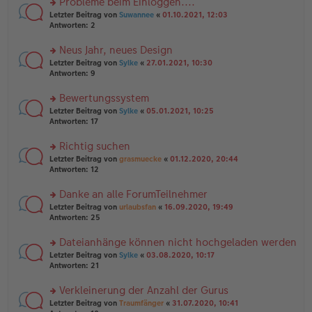
Probleme beim Einloggen....
e
tr
n
n
rs
Letzter Beitrag von
Suwannee
«
01.10.2021, 12:03
a
g
er
te
Antworten:
2
g
el
B
r
es
ei
u
Neus Jahr, neues Design
e
tr
n
n
rs
Letzter Beitrag von
Sylke
«
27.01.2021, 10:30
a
g
er
te
Antworten:
9
g
el
B
r
es
ei
u
Bewertungssystem
e
tr
n
n
rs
Letzter Beitrag von
Sylke
«
05.01.2021, 10:25
a
g
er
te
Antworten:
17
g
el
B
r
es
ei
u
Richtig suchen
e
tr
n
n
rs
Letzter Beitrag von
grasmuecke
«
01.12.2020, 20:44
a
g
er
te
Antworten:
12
g
el
B
r
es
ei
u
Danke an alle ForumTeilnehmer
e
tr
n
n
rs
Letzter Beitrag von
urlaubsfan
«
16.09.2020, 19:49
a
g
er
te
Antworten:
25
g
el
B
r
es
ei
u
Dateianhänge können nicht hochgeladen werden
e
tr
n
n
rs
Letzter Beitrag von
Sylke
«
03.08.2020, 10:17
a
g
er
te
Antworten:
21
g
el
B
r
es
ei
u
Verkleinerung der Anzahl der Gurus
e
tr
n
n
rs
Letzter Beitrag von
Traumfänger
«
31.07.2020, 10:41
a
g
er