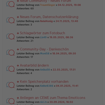
Neue Community - Neues Forum
u
e
g
rs
n
Letzter Beitrag von
Traumfänger
«
04.12.2025, 19:08
n
te
g
Antworten:
60
er
r
el
B
u
es
Neues Forum, Datenschutzerklärung
ei
n
e
tr
rs
Letzter Beitrag von
NeleHonig
«
24.11.2025, 13:40
g
n
a
te
Antworten:
3
el
er
g
r
es
B
u
Schlagwörter zum Fotobuch
e
ei
n
n
tr
rs
Letzter Beitrag von
Lis49
«
19.05.2025, 08:36
g
er
a
te
Antworten:
21
el
B
g
r
es
ei
u
Community-Day - Dankeschön
e
tr
n
n
rs
Letzter Beitrag von
Moni58
«
18.04.2025, 09:30
a
g
er
te
Antworten:
17
g
el
B
r
es
ei
u
Avatarbild ändern
e
tr
n
n
rs
Letzter Beitrag von
Anika58
«
22.03.2025, 17:31
a
g
er
te
Antworten:
4
g
el
B
r
es
ei
u
Kein Speicherplatz vorhanden
e
tr
n
n
rs
Letzter Beitrag von
KeVer8386
«
04.01.2025, 11:41
a
g
er
te
Antworten:
2
g
el
B
r
es
ei
u
Anliegen an CEWE zum Thema Emoticons
e
tr
n
n
rs
Letzter Beitrag von
nici.h
«
30.09.2024, 16:02
a
g
er