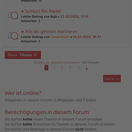
te
Antworten:
10
g
el
B
r
es
ei
u
Symbol Pin-Nadel
e
tr
n
n
rs
Letzter Beitrag von
BuJa
«
22.07.2020, 11:10
a
g
er
te
Antworten:
2
g
el
B
r
es
ei
u
Alle als gelesen markieren
e
tr
n
n
rs
Letzter Beitrag von
Traumfänger
«
14.07.2020, 19:27
a
g
er
te
Antworten:
3
g
el
B
r
es
ei
u
e
tr
n
Neues
Thema
n
a
g
er
g
Themen als gelesen markieren
• 128 Themen
el
B
es
1
2
3
4
5
ei
e
Nächste
tr
n
Gehe zu
a
er
g
B
ei
Wer ist online?
tr
a
Mitglieder in diesem Forum: 0 Mitglieder und 7 Gäste
g
Berechtigungen in diesem Forum
Sie dürfen
keine
neuen Themen in diesem Forum erstellen.
Sie dürfen
keine
Antworten zu Themen in diesem Forum erstellen.
Sie dürfen Ihre Beiträge in diesem Forum
nicht
ändern.