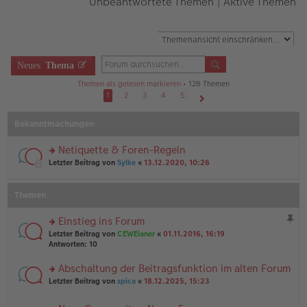
Unbeantwortete Themen
|
Aktive Themen
Neues
Thema
Themen als gelesen markieren
• 128 Themen
1
2
3
4
5
Nächste
Bekanntmachungen
Netiquette & Foren-Regeln
rs
Letzter Beitrag von
Sylke
«
13.12.2020, 10:26
te
r
u
Themen
n
g
Einstieg ins Forum
el
rs
es
Letzter Beitrag von
CEWEianer
«
01.11.2016, 16:19
te
e
Antworten:
10
r
n
u
er
Abschaltung der Beitragsfunktion im alten Forum
n
B
rs
Letzter Beitrag von
spica
«
18.12.2025, 15:23
g
ei
te
el
tr
r
es
a