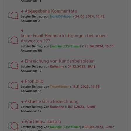
te
Antworten:
11
g
el
B
r
es
ei
u
Abgegebene Kommentare
e
tr
n
n
rs
Letzter Beitrag von
Ingrid57Huber
«
24.06.2024, 16:42
a
g
er
te
Antworten:
2
g
el
B
r
es
ei
u
e
tr
n
keine Email-Benachrichtigungen bei neuen
n
rs
a
g
er
te
Antworten ???
g
el
B
r
Letzter Beitrag von
Joachim (CEWEianer)
«
23.04.2024, 15:10
es
ei
u
Antworten:
60
e
tr
n
n
a
g
er
Einreichung von Kundenbeispielen
g
el
B
es
rs
Letzter Beitrag von
Katharine
«
04.12.2023, 10:19
ei
e
te
Antworten:
12
tr
n
r
a
er
u
Profilbild
g
B
n
rs
Letzter Beitrag von
Traumfänger
«
18.11.2023, 16:56
ei
g
te
Antworten:
18
tr
el
r
a
es
u
Aktuelle Guru Bezeichnung
g
e
n
n
rs
Letzter Beitrag von
Katharine
«
10.11.2023, 12:00
g
er
te
Antworten:
12
el
B
r
es
ei
u
Wartungsarbeiten
e
tr
n
n
rs
Letzter Beitrag von
Melanie (CEWEianer)
«
08.09.2023, 19:02
a
g
er