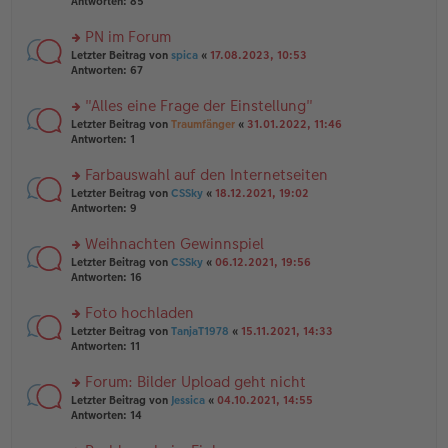
te
Antworten:
85
g
el
B
r
es
ei
u
PN im Forum
e
tr
n
n
rs
Letzter Beitrag von
spica
«
17.08.2023, 10:53
a
g
er
te
Antworten:
67
g
el
B
r
es
ei
u
"Alles eine Frage der Einstellung"
e
tr
n
n
rs
Letzter Beitrag von
Traumfänger
«
31.01.2022, 11:46
a
g
er
te
Antworten:
1
g
el
B
r
es
ei
u
Farbauswahl auf den Internetseiten
e
tr
n
n
rs
Letzter Beitrag von
CSSky
«
18.12.2021, 19:02
a
g
er
te
Antworten:
9
g
el
B
r
es
ei
u
Weihnachten Gewinnspiel
e
tr
n
n
rs
Letzter Beitrag von
CSSky
«
06.12.2021, 19:56
a
g
er
te
Antworten:
16
g
el
B
r
es
ei
u
Foto hochladen
e
tr
n
n
rs
Letzter Beitrag von
TanjaT1978
«
15.11.2021, 14:33
a
g
er
te
Antworten:
11
g
el
B
r
es
ei
u
Forum: Bilder Upload geht nicht
e
tr
n
n
rs
Letzter Beitrag von
Jessica
«
04.10.2021, 14:55
a
g
er
te
Antworten:
14
g
el
B
r
es
ei
u