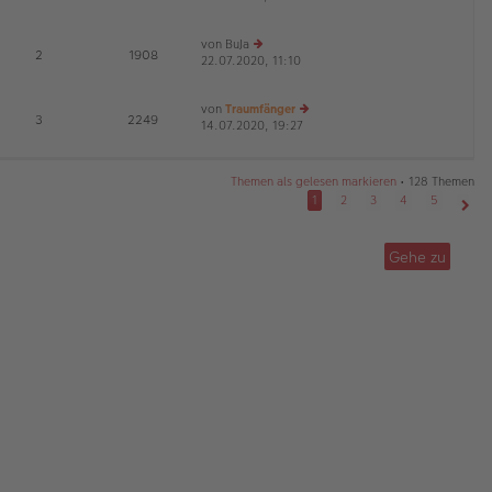
B
g
u
ei
es
von
BuJa
tr
te
E
2
1908
22.07.2020, 11:10
e
a
r
u
g
B
es
ei
von
Traumfänger
te
tr
E
3
2249
14.07.2020, 19:27
e
r
a
u
B
g
es
ei
te
tr
Themen als gelesen markieren
• 128 Themen
r
a
1
2
3
4
5
B
g
Näch
ei
tr
Gehe zu
a
g