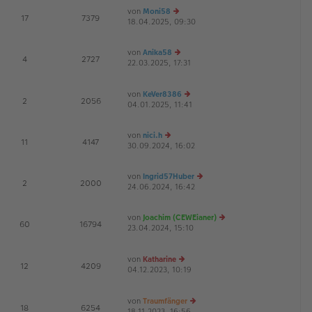
es
ei
von
Moni58
te
tr
E
17
7379
18.04.2025, 09:30
r
e
a
B
u
g
ei
es
von
Anika58
tr
te
E
4
2727
22.03.2025, 17:31
e
a
r
G
u
g
B
es
ei
von
KeVer8386
te
tr
E
2
2056
04.01.2025, 11:41
r
e
a
B
u
g
ei
es
von
nici.h
tr
te
E
11
4147
30.09.2024, 16:02
e
a
r
u
g
B
es
ei
von
Ingrid57Huber
te
tr
E
2
2000
24.06.2024, 16:42
e
r
a
u
B
g
es
ei
von
Joachim (CEWEianer)
te
tr
E
60
16794
23.04.2024, 15:10
e
r
a
G
u
B
g
es
ei
von
Katharine
te
tr
E
12
4209
04.12.2023, 10:19
e
r
a
G
u
B
g
es
ei
von
Traumfänger
te
tr
E
18
6254
18.11.2023, 16:56