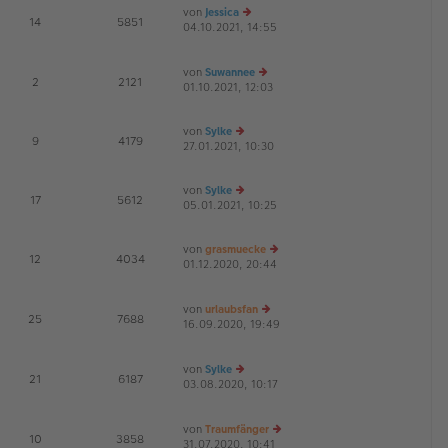
ei
von
Jessica
te
tr
E
14
5851
04.10.2021, 14:55
e
r
a
G
u
B
g
es
ei
von
Suwannee
te
tr
E
2
2121
01.10.2021, 12:03
r
e
a
B
u
g
ei
es
von
Sylke
tr
te
E
9
4179
27.01.2021, 10:30
e
a
r
u
g
B
es
ei
von
Sylke
te
tr
E
17
5612
05.01.2021, 10:25
e
r
a
u
B
g
es
ei
von
grasmuecke
te
tr
E
12
4034
01.12.2020, 20:44
e
r
a
G
u
B
g
es
ei
von
urlaubsfan
te
tr
E
25
7688
16.09.2020, 19:49
e
r
a
G
u
B
g
es
ei
von
Sylke
te
tr
E
21
6187
03.08.2020, 10:17
e
r
a
G
u
B
g
es
ei
von
Traumfänger
te
tr
E
10
3858
31.07.2020, 10:41
r
a
e