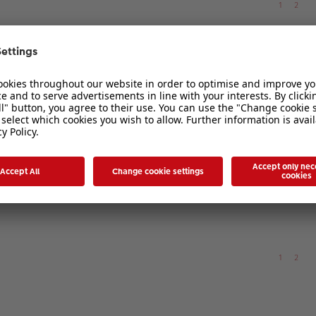
1
2
1
2
3
4
5
6
1
2
3
4
5
1
2