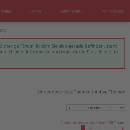
eratung
Service
Auftragsstatus
Mein Account
ung
bisherige Forum, in dem Sie sich gerade befinden, steht
ch sein. Informieren und registrieren Sie sich jetzt in
Unbeantwortete Themen
|
Aktive Themen
Themen als gelesen markieren
• 128 Themen
1
2
3
4
5