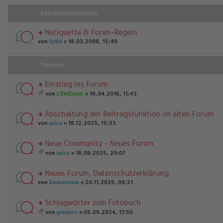
Bekanntmachungen
Netiquette & Foren-Regeln
rs
von
Sylke
» 18.03.2008, 15:49
te
r
u
Themen
n
g
Einstieg ins Forum
el
rs
es
von
CEWEianer
» 19.04.2016, 11:43
te
e
es
r
n
a
Abschaltung der Beitragsfunktion im alten Forum
u
er
m
n
rs
B
t
von
spica
» 18.12.2025, 15:23
g
te
ei
A
el
r
tr
nh
Neue Community - Neues Forum
es
u
a
än
rs
e
n
g
g
von
spica
» 18.09.2025, 20:07
te
n
g
es
e
r
er
el
a
Neues Forum, Datenschutzerklärung
u
B
es
m
n
rs
ei
e
t
von
Zaubermaus
» 20.11.2025, 09:21
g
te
tr
n
A
el
r
a
er
nh
Schlagwörter zum Fotobuch
es
u
g
B
än
rs
e
n
ei
g
von
granjero
» 05.09.2024, 17:50
te
n
g
es
tr
e