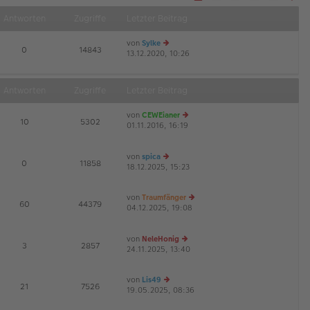
Näch
Antworten
Zugriffe
Letzter Beitrag
von
Sylke
E
0
14843
13.12.2020, 10:26
e
u
es
te
Antworten
Zugriffe
Letzter Beitrag
r
B
von
CEWEianer
ei
E
10
5302
01.11.2016, 16:19
e
tr
G
u
a
es
g
von
spica
te
E
0
11858
18.12.2025, 15:23
e
r
u
B
es
ei
von
Traumfänger
te
tr
E
60
44379
04.12.2025, 19:08
e
r
a
G
u
B
g
es
ei
von
NeleHonig
te
tr
E
3
2857
24.11.2025, 13:40
e
r
a
u
B
g
es
ei
von
Lis49
te
tr
E
21
7526
19.05.2025, 08:36
e
r
a
G
u
B
g