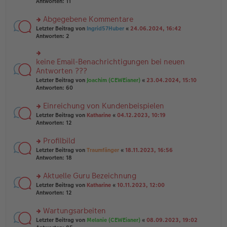
te
Antworten:
11
g
el
B
r
es
ei
u
Abgegebene Kommentare
e
tr
n
n
rs
Letzter Beitrag von
Ingrid57Huber
«
24.06.2024, 16:42
a
g
er
te
Antworten:
2
g
el
B
r
es
ei
u
e
tr
n
keine Email-Benachrichtigungen bei neuen
n
rs
a
g
er
te
Antworten ???
g
el
B
r
Letzter Beitrag von
Joachim (CEWEianer)
«
23.04.2024, 15:10
es
ei
u
Antworten:
60
e
tr
n
n
a
g
er
Einreichung von Kundenbeispielen
g
el
B
es
rs
Letzter Beitrag von
Katharine
«
04.12.2023, 10:19
ei
e
te
Antworten:
12
tr
n
r
a
er
u
Profilbild
g
B
n
rs
Letzter Beitrag von
Traumfänger
«
18.11.2023, 16:56
ei
g
te
Antworten:
18
tr
el
r
a
es
u
Aktuelle Guru Bezeichnung
g
e
n
n
rs
Letzter Beitrag von
Katharine
«
10.11.2023, 12:00
g
er
te
Antworten:
12
el
B
r
es
ei
u
Wartungsarbeiten
e
tr
n
n
rs
Letzter Beitrag von
Melanie (CEWEianer)
«
08.09.2023, 19:02
a
g
er