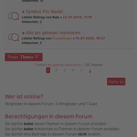
te
Antworten:
10
g
el
B
r
es
ei
u
Symbol Pin-Nadel
e
tr
n
n
rs
Letzter Beitrag von
BuJa
«
22.07.2020, 11:10
a
g
er
te
Antworten:
2
g
el
B
r
es
ei
u
Alle als gelesen markieren
e
tr
n
n
rs
Letzter Beitrag von
Traumfänger
«
14.07.2020, 19:27
a
g
er
te
Antworten:
3
g
el
B
r
es
ei
u
e
tr
n
Neues
Thema
n
a
g
er
g
Themen als gelesen markieren
• 128 Themen
el
B
es
1
2
3
4
5
ei
e
Nächste
tr
n
Gehe zu
a
er
g
B
ei
Wer ist online?
tr
a
Mitglieder in diesem Forum: 0 Mitglieder und 1 Gast
g
Berechtigungen in diesem Forum
Sie dürfen
keine
neuen Themen in diesem Forum erstellen.
Sie dürfen
keine
Antworten zu Themen in diesem Forum erstellen.
Sie dürfen Ihre Beiträge in diesem Forum
nicht
ändern.