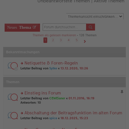
Unbeantwortete Themen
|
Aktive Themen
Neues
Thema
Themen als gelesen markieren
• 128 Themen
1
2
3
4
5
Nächste
Bekanntmachungen
Netiquette & Foren-Regeln
rs
Letzter Beitrag von
Sylke
«
13.12.2020, 10:26
te
r
u
Themen
n
g
Einstieg ins Forum
el
rs
es
Letzter Beitrag von
CEWEianer
«
01.11.2016, 16:19
te
e
Antworten:
10
r
n
u
er
Abschaltung der Beitragsfunktion im alten Forum
n
B
rs
Letzter Beitrag von
spica
«
18.12.2025, 15:23
g
ei
te
el
tr
r
es
a