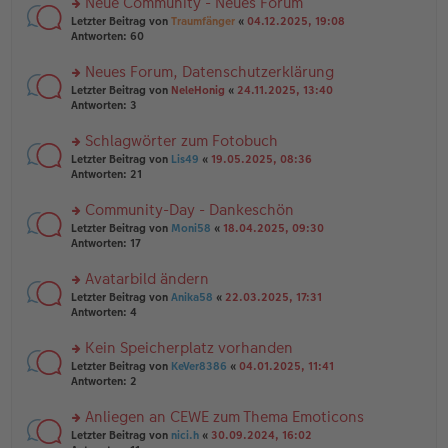
Neue Community - Neues Forum
u
e
g
rs
n
Letzter Beitrag von
Traumfänger
«
04.12.2025, 19:08
n
te
g
Antworten:
60
er
r
el
B
u
es
Neues Forum, Datenschutzerklärung
ei
n
e
tr
rs
Letzter Beitrag von
NeleHonig
«
24.11.2025, 13:40
g
n
a
te
Antworten:
3
el
er
g
r
es
B
u
Schlagwörter zum Fotobuch
e
ei
n
n
tr
rs
Letzter Beitrag von
Lis49
«
19.05.2025, 08:36
g
er
a
te
Antworten:
21
el
B
g
r
es
ei
u
Community-Day - Dankeschön
e
tr
n
n
rs
Letzter Beitrag von
Moni58
«
18.04.2025, 09:30
a
g
er
te
Antworten:
17
g
el
B
r
es
ei
u
Avatarbild ändern
e
tr
n
n
rs
Letzter Beitrag von
Anika58
«
22.03.2025, 17:31
a
g
er
te
Antworten:
4
g
el
B
r
es
ei
u
Kein Speicherplatz vorhanden
e
tr
n
n
rs
Letzter Beitrag von
KeVer8386
«
04.01.2025, 11:41
a
g
er
te
Antworten:
2
g
el
B
r
es
ei
u
Anliegen an CEWE zum Thema Emoticons
e
tr
n
n
rs
Letzter Beitrag von
nici.h
«
30.09.2024, 16:02
a
g
er