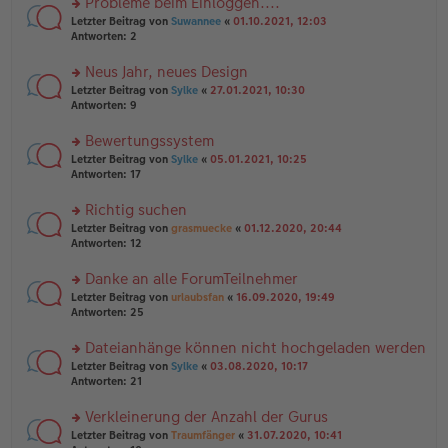
Probleme beim Einloggen....
e
tr
n
n
rs
Letzter Beitrag von
Suwannee
«
01.10.2021, 12:03
a
g
er
te
Antworten:
2
g
el
B
r
es
ei
u
Neus Jahr, neues Design
e
tr
n
n
rs
Letzter Beitrag von
Sylke
«
27.01.2021, 10:30
a
g
er
te
Antworten:
9
g
el
B
r
es
ei
u
Bewertungssystem
e
tr
n
n
rs
Letzter Beitrag von
Sylke
«
05.01.2021, 10:25
a
g
er
te
Antworten:
17
g
el
B
r
es
ei
u
Richtig suchen
e
tr
n
n
rs
Letzter Beitrag von
grasmuecke
«
01.12.2020, 20:44
a
g
er
te
Antworten:
12
g
el
B
r
es
ei
u
Danke an alle ForumTeilnehmer
e
tr
n
n
rs
Letzter Beitrag von
urlaubsfan
«
16.09.2020, 19:49
a
g
er
te
Antworten:
25
g
el
B
r
es
ei
u
Dateianhänge können nicht hochgeladen werden
e
tr
n
n
rs
Letzter Beitrag von
Sylke
«
03.08.2020, 10:17
a
g
er
te
Antworten:
21
g
el
B
r
es
ei
u
Verkleinerung der Anzahl der Gurus
e
tr
n
n
rs
Letzter Beitrag von
Traumfänger
«
31.07.2020, 10:41
a
g
er