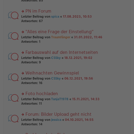
te
Antworten:
85
g
el
B
r
es
ei
u
PN im Forum
e
tr
n
n
rs
Letzter Beitrag von
spica
«
17.08.2023, 10:53
a
g
er
te
Antworten:
67
g
el
B
r
es
ei
u
"Alles eine Frage der Einstellung"
e
tr
n
n
rs
Letzter Beitrag von
Traumfänger
«
31.01.2022, 11:46
a
g
er
te
Antworten:
1
g
el
B
r
es
ei
u
Farbauswahl auf den Internetseiten
e
tr
n
n
rs
Letzter Beitrag von
CSSky
«
18.12.2021, 19:02
a
g
er
te
Antworten:
9
g
el
B
r
es
ei
u
Weihnachten Gewinnspiel
e
tr
n
n
rs
Letzter Beitrag von
CSSky
«
06.12.2021, 19:56
a
g
er
te
Antworten:
16
g
el
B
r
es
ei
u
Foto hochladen
e
tr
n
n
rs
Letzter Beitrag von
TanjaT1978
«
15.11.2021, 14:33
a
g
er
te
Antworten:
11
g
el
B
r
es
ei
u
Forum: Bilder Upload geht nicht
e
tr
n
n
rs
Letzter Beitrag von
Jessica
«
04.10.2021, 14:55
a
g
er
te
Antworten:
14
g
el
B
r
es
ei
u