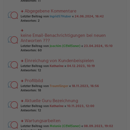
te
Antworten:
11
g
el
B
r
es
ei
u
Abgegebene Kommentare
e
tr
n
n
rs
Letzter Beitrag von
Ingrid57Huber
«
24.06.2024, 16:42
a
g
er
te
Antworten:
2
g
el
B
r
es
ei
u
e
tr
n
keine Email-Benachrichtigungen bei neuen
n
rs
a
g
er
te
Antworten ???
g
el
B
r
Letzter Beitrag von
Joachim (CEWEianer)
«
23.04.2024, 15:10
es
ei
u
Antworten:
60
e
tr
n
n
a
g
er
Einreichung von Kundenbeispielen
g
el
B
es
rs
Letzter Beitrag von
Katharine
«
04.12.2023, 10:19
ei
e
te
Antworten:
12
tr
n
r
a
er
u
Profilbild
g
B
n
rs
Letzter Beitrag von
Traumfänger
«
18.11.2023, 16:56
ei
g
te
Antworten:
18
tr
el
r
a
es
u
Aktuelle Guru Bezeichnung
g
e
n
n
rs
Letzter Beitrag von
Katharine
«
10.11.2023, 12:00
g
er
te
Antworten:
12
el
B
r
es
ei
u
Wartungsarbeiten
e
tr
n
n
rs
Letzter Beitrag von
Melanie (CEWEianer)
«
08.09.2023, 19:02
a
g
er