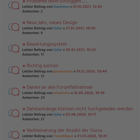
Probleme beim Einloggen....
e
tr
n
n
rs
Letzter Beitrag von
Suwannee
«
01.10.2021, 12:03
a
g
er
te
Antworten:
2
g
el
B
r
es
ei
u
Neus Jahr, neues Design
e
tr
n
n
rs
Letzter Beitrag von
Sylke
«
27.01.2021, 10:30
a
g
er
te
Antworten:
9
g
el
B
r
es
ei
u
Bewertungssystem
e
tr
n
n
rs
Letzter Beitrag von
Sylke
«
05.01.2021, 10:25
a
g
er
te
Antworten:
17
g
el
B
r
es
ei
u
Richtig suchen
e
tr
n
n
rs
Letzter Beitrag von
grasmuecke
«
01.12.2020, 20:44
a
g
er
te
Antworten:
12
g
el
B
r
es
ei
u
Danke an alle ForumTeilnehmer
e
tr
n
n
rs
Letzter Beitrag von
urlaubsfan
«
16.09.2020, 19:49
a
g
er
te
Antworten:
25
g
el
B
r
es
ei
u
Dateianhänge können nicht hochgeladen werden
e
tr
n
n
rs
Letzter Beitrag von
Sylke
«
03.08.2020, 10:17
a
g
er
te
Antworten:
21
g
el
B
r
es
ei
u
Verkleinerung der Anzahl der Gurus
e
tr
n
n
rs
Letzter Beitrag von
Traumfänger
«
31.07.2020, 10:41
a
g
er