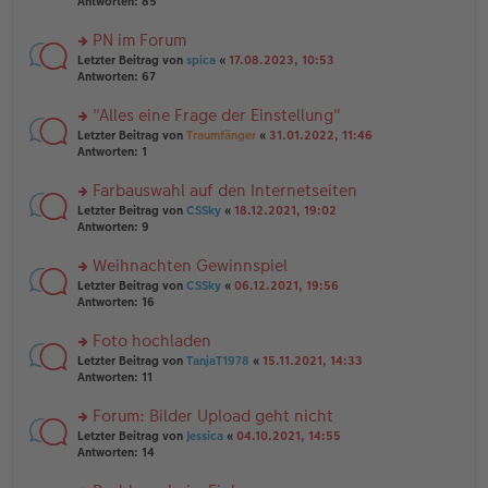
te
Antworten:
85
g
el
B
r
es
ei
u
PN im Forum
e
tr
n
n
rs
Letzter Beitrag von
spica
«
17.08.2023, 10:53
a
g
er
te
Antworten:
67
g
el
B
r
es
ei
u
"Alles eine Frage der Einstellung"
e
tr
n
n
rs
Letzter Beitrag von
Traumfänger
«
31.01.2022, 11:46
a
g
er
te
Antworten:
1
g
el
B
r
es
ei
u
Farbauswahl auf den Internetseiten
e
tr
n
n
rs
Letzter Beitrag von
CSSky
«
18.12.2021, 19:02
a
g
er
te
Antworten:
9
g
el
B
r
es
ei
u
Weihnachten Gewinnspiel
e
tr
n
n
rs
Letzter Beitrag von
CSSky
«
06.12.2021, 19:56
a
g
er
te
Antworten:
16
g
el
B
r
es
ei
u
Foto hochladen
e
tr
n
n
rs
Letzter Beitrag von
TanjaT1978
«
15.11.2021, 14:33
a
g
er
te
Antworten:
11
g
el
B
r
es
ei
u
Forum: Bilder Upload geht nicht
e
tr
n
n
rs
Letzter Beitrag von
Jessica
«
04.10.2021, 14:55
a
g
er
te
Antworten:
14
g
el
B
r
es
ei
u