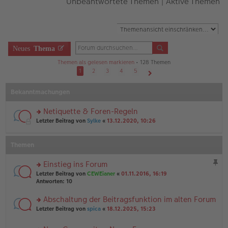
Unbeantwortete Themen
|
Aktive Themen
Neues
Thema
Themen als gelesen markieren
• 128 Themen
1
2
3
4
5
Nächste
Bekanntmachungen
Netiquette & Foren-Regeln
rs
Letzter Beitrag von
Sylke
«
13.12.2020, 10:26
te
r
u
Themen
n
g
Einstieg ins Forum
el
rs
es
Letzter Beitrag von
CEWEianer
«
01.11.2016, 16:19
te
e
Antworten:
10
r
n
u
er
Abschaltung der Beitragsfunktion im alten Forum
n
B
rs
Letzter Beitrag von
spica
«
18.12.2025, 15:23
g
ei
te
el
tr
r
es
a