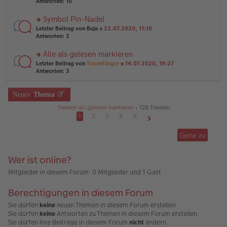
te
Antworten:
10
g
el
B
r
es
ei
u
Symbol Pin-Nadel
e
tr
n
n
rs
Letzter Beitrag von
BuJa
«
22.07.2020, 11:10
a
g
er
te
Antworten:
2
g
el
B
r
es
ei
u
Alle als gelesen markieren
e
tr
n
n
rs
Letzter Beitrag von
Traumfänger
«
14.07.2020, 19:27
a
g
er
te
Antworten:
3
g
el
B
r
es
ei
u
e
tr
n
Neues
Thema
n
a
g
er
g
Themen als gelesen markieren
• 128 Themen
el
B
es
1
2
3
4
5
ei
e
Nächste
tr
n
Gehe zu
a
er
g
B
ei
Wer ist online?
tr
a
Mitglieder in diesem Forum: 0 Mitglieder und 1 Gast
g
Berechtigungen in diesem Forum
Sie dürfen
keine
neuen Themen in diesem Forum erstellen.
Sie dürfen
keine
Antworten zu Themen in diesem Forum erstellen.
Sie dürfen Ihre Beiträge in diesem Forum
nicht
ändern.