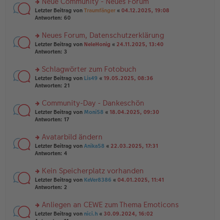
Neue Community - Neues Forum
u
e
g
rs
n
Letzter Beitrag von
Traumfänger
«
04.12.2025, 19:08
n
te
g
Antworten:
60
er
r
el
B
u
es
Neues Forum, Datenschutzerklärung
ei
n
e
tr
rs
Letzter Beitrag von
NeleHonig
«
24.11.2025, 13:40
g
n
a
te
Antworten:
3
el
er
g
r
es
B
u
Schlagwörter zum Fotobuch
e
ei
n
n
tr
rs
Letzter Beitrag von
Lis49
«
19.05.2025, 08:36
g
er
a
te
Antworten:
21
el
B
g
r
es
ei
u
Community-Day - Dankeschön
e
tr
n
n
rs
Letzter Beitrag von
Moni58
«
18.04.2025, 09:30
a
g
er
te
Antworten:
17
g
el
B
r
es
ei
u
Avatarbild ändern
e
tr
n
n
rs
Letzter Beitrag von
Anika58
«
22.03.2025, 17:31
a
g
er
te
Antworten:
4
g
el
B
r
es
ei
u
Kein Speicherplatz vorhanden
e
tr
n
n
rs
Letzter Beitrag von
KeVer8386
«
04.01.2025, 11:41
a
g
er
te
Antworten:
2
g
el
B
r
es
ei
u
Anliegen an CEWE zum Thema Emoticons
e
tr
n
n
rs
Letzter Beitrag von
nici.h
«
30.09.2024, 16:02
a
g
er