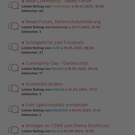
Neue Community - Neues Forum
u
e
g
rs
n
Letzter Beitrag von
Traumfänger
«
04.12.2025, 19:08
n
te
g
Antworten:
60
er
r
el
B
u
es
Neues Forum, Datenschutzerklärung
ei
n
e
tr
rs
Letzter Beitrag von
NeleHonig
«
24.11.2025, 13:40
g
n
a
te
Antworten:
3
el
er
g
r
es
B
u
Schlagwörter zum Fotobuch
e
ei
n
n
tr
rs
Letzter Beitrag von
Lis49
«
19.05.2025, 08:36
g
er
a
te
Antworten:
21
el
B
g
r
es
ei
u
Community-Day - Dankeschön
e
tr
n
n
rs
Letzter Beitrag von
Moni58
«
18.04.2025, 09:30
a
g
er
te
Antworten:
17
g
el
B
r
es
ei
u
Avatarbild ändern
e
tr
n
n
rs
Letzter Beitrag von
Anika58
«
22.03.2025, 17:31
a
g
er
te
Antworten:
4
g
el
B
r
es
ei
u
Kein Speicherplatz vorhanden
e
tr
n
n
rs
Letzter Beitrag von
KeVer8386
«
04.01.2025, 11:41
a
g
er
te
Antworten:
2
g
el
B
r
es
ei
u
Anliegen an CEWE zum Thema Emoticons
e
tr
n
n
rs
Letzter Beitrag von
nici.h
«
30.09.2024, 16:02
a
g
er