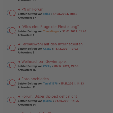
te
Antworten:
85
g
el
B
r
es
ei
u
PN im Forum
e
tr
n
n
rs
Letzter Beitrag von
spica
«
17.08.2023, 10:53
a
g
er
te
Antworten:
67
g
el
B
r
es
ei
u
"Alles eine Frage der Einstellung"
e
tr
n
n
rs
Letzter Beitrag von
Traumfänger
«
31.01.2022, 11:46
a
g
er
te
Antworten:
1
g
el
B
r
es
ei
u
Farbauswahl auf den Internetseiten
e
tr
n
n
rs
Letzter Beitrag von
CSSky
«
18.12.2021, 19:02
a
g
er
te
Antworten:
9
g
el
B
r
es
ei
u
Weihnachten Gewinnspiel
e
tr
n
n
rs
Letzter Beitrag von
CSSky
«
06.12.2021, 19:56
a
g
er
te
Antworten:
16
g
el
B
r
es
ei
u
Foto hochladen
e
tr
n
n
rs
Letzter Beitrag von
TanjaT1978
«
15.11.2021, 14:33
a
g
er
te
Antworten:
11
g
el
B
r
es
ei
u
Forum: Bilder Upload geht nicht
e
tr
n
n
rs
Letzter Beitrag von
Jessica
«
04.10.2021, 14:55
a
g
er
te
Antworten:
14
g
el
B
r
es
ei
u