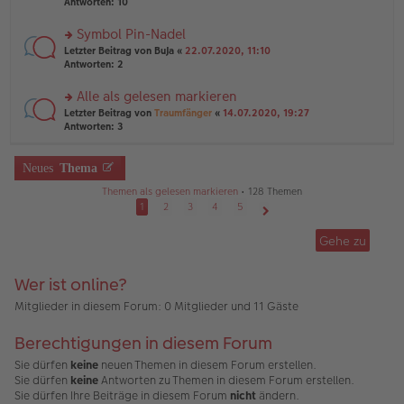
te
Antworten:
10
g
el
B
r
es
ei
u
Symbol Pin-Nadel
e
tr
n
n
rs
Letzter Beitrag von
BuJa
«
22.07.2020, 11:10
a
g
er
te
Antworten:
2
g
el
B
r
es
ei
u
Alle als gelesen markieren
e
tr
n
n
rs
Letzter Beitrag von
Traumfänger
«
14.07.2020, 19:27
a
g
er
te
Antworten:
3
g
el
B
r
es
ei
u
e
tr
n
Neues
Thema
n
a
g
er
g
Themen als gelesen markieren
• 128 Themen
el
B
es
1
2
3
4
5
ei
e
Nächste
tr
n
Gehe zu
a
er
g
B
ei
Wer ist online?
tr
a
Mitglieder in diesem Forum: 0 Mitglieder und 11 Gäste
g
Berechtigungen in diesem Forum
Sie dürfen
keine
neuen Themen in diesem Forum erstellen.
Sie dürfen
keine
Antworten zu Themen in diesem Forum erstellen.
Sie dürfen Ihre Beiträge in diesem Forum
nicht
ändern.