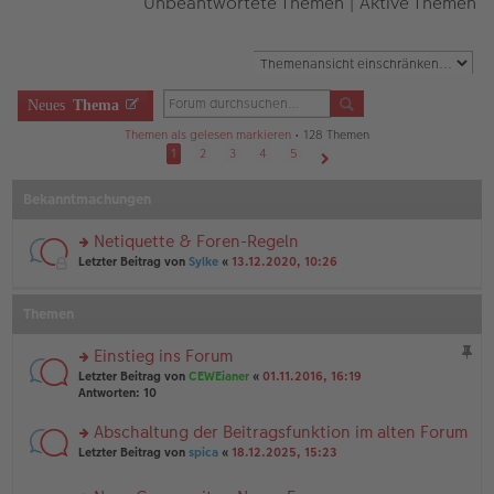
Unbeantwortete Themen
|
Aktive Themen
Neues
Thema
Themen als gelesen markieren
• 128 Themen
1
2
3
4
5
Nächste
Bekanntmachungen
Netiquette & Foren-Regeln
rs
Letzter Beitrag von
Sylke
«
13.12.2020, 10:26
te
r
u
Themen
n
g
Einstieg ins Forum
el
rs
es
Letzter Beitrag von
CEWEianer
«
01.11.2016, 16:19
te
e
Antworten:
10
r
n
u
er
Abschaltung der Beitragsfunktion im alten Forum
n
B
rs
Letzter Beitrag von
spica
«
18.12.2025, 15:23
g
ei
te
el
tr
r
es
a