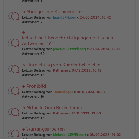
te
Antworten:
11
g
el
B
r
es
ei
u
Abgegebene Kommentare
e
tr
n
n
rs
Letzter Beitrag von
Ingrid57Huber
«
24.06.2024, 16:42
a
g
er
te
Antworten:
2
g
el
B
r
es
ei
u
e
tr
n
keine Email-Benachrichtigungen bei neuen
n
rs
a
g
er
te
Antworten ???
g
el
B
r
Letzter Beitrag von
Joachim (CEWEianer)
«
23.04.2024, 15:10
es
ei
u
Antworten:
60
e
tr
n
n
a
g
er
Einreichung von Kundenbeispielen
g
el
B
es
rs
Letzter Beitrag von
Katharine
«
04.12.2023, 10:19
ei
e
te
Antworten:
12
tr
n
r
a
er
u
Profilbild
g
B
n
rs
Letzter Beitrag von
Traumfänger
«
18.11.2023, 16:56
ei
g
te
Antworten:
18
tr
el
r
a
es
u
Aktuelle Guru Bezeichnung
g
e
n
n
rs
Letzter Beitrag von
Katharine
«
10.11.2023, 12:00
g
er
te
Antworten:
12
el
B
r
es
ei
u
Wartungsarbeiten
e
tr
n
n
rs
Letzter Beitrag von
Melanie (CEWEianer)
«
08.09.2023, 19:02
a
g
er