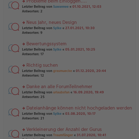
Probleme beim Einloggen....
e
tr
n
n
rs
Letzter Beitrag von
Suwannee
«
01.10.2021, 12:03
a
g
er
te
Antworten:
2
g
el
B
r
es
ei
u
Neus Jahr, neues Design
e
tr
n
n
rs
Letzter Beitrag von
Sylke
«
27.01.2021, 10:30
a
g
er
te
Antworten:
9
g
el
B
r
es
ei
u
Bewertungssystem
e
tr
n
n
rs
Letzter Beitrag von
Sylke
«
05.01.2021, 10:25
a
g
er
te
Antworten:
17
g
el
B
r
es
ei
u
Richtig suchen
e
tr
n
n
rs
Letzter Beitrag von
grasmuecke
«
01.12.2020, 20:44
a
g
er
te
Antworten:
12
g
el
B
r
es
ei
u
Danke an alle ForumTeilnehmer
e
tr
n
n
rs
Letzter Beitrag von
urlaubsfan
«
16.09.2020, 19:49
a
g
er
te
Antworten:
25
g
el
B
r
es
ei
u
Dateianhänge können nicht hochgeladen werden
e
tr
n
n
rs
Letzter Beitrag von
Sylke
«
03.08.2020, 10:17
a
g
er
te
Antworten:
21
g
el
B
r
es
ei
u
Verkleinerung der Anzahl der Gurus
e
tr
n
n
rs
Letzter Beitrag von
Traumfänger
«
31.07.2020, 10:41
a
g
er