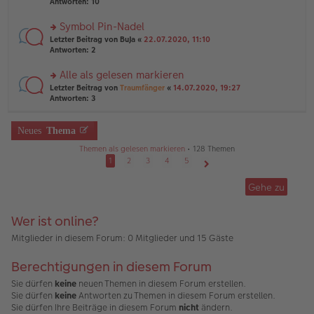
te
Antworten:
10
g
el
B
r
es
ei
u
Symbol Pin-Nadel
e
tr
n
n
rs
Letzter Beitrag von
BuJa
«
22.07.2020, 11:10
a
g
er
te
Antworten:
2
g
el
B
r
es
ei
u
Alle als gelesen markieren
e
tr
n
n
rs
Letzter Beitrag von
Traumfänger
«
14.07.2020, 19:27
a
g
er
te
Antworten:
3
g
el
B
r
es
ei
u
e
tr
n
Neues
Thema
n
a
g
er
g
Themen als gelesen markieren
• 128 Themen
el
B
es
1
2
3
4
5
ei
e
Nächste
tr
n
Gehe zu
a
er
g
B
ei
Wer ist online?
tr
a
Mitglieder in diesem Forum: 0 Mitglieder und 15 Gäste
g
Berechtigungen in diesem Forum
Sie dürfen
keine
neuen Themen in diesem Forum erstellen.
Sie dürfen
keine
Antworten zu Themen in diesem Forum erstellen.
Sie dürfen Ihre Beiträge in diesem Forum
nicht
ändern.