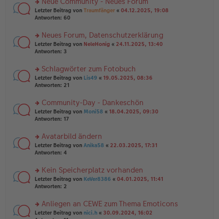
Neue Community - Neues Forum
u
e
g
rs
n
Letzter Beitrag von
Traumfänger
«
04.12.2025, 19:08
n
te
g
Antworten:
60
er
r
el
B
u
es
Neues Forum, Datenschutzerklärung
ei
n
e
tr
rs
Letzter Beitrag von
NeleHonig
«
24.11.2025, 13:40
g
n
a
te
Antworten:
3
el
er
g
r
es
B
u
Schlagwörter zum Fotobuch
e
ei
n
n
tr
rs
Letzter Beitrag von
Lis49
«
19.05.2025, 08:36
g
er
a
te
Antworten:
21
el
B
g
r
es
ei
u
Community-Day - Dankeschön
e
tr
n
n
rs
Letzter Beitrag von
Moni58
«
18.04.2025, 09:30
a
g
er
te
Antworten:
17
g
el
B
r
es
ei
u
Avatarbild ändern
e
tr
n
n
rs
Letzter Beitrag von
Anika58
«
22.03.2025, 17:31
a
g
er
te
Antworten:
4
g
el
B
r
es
ei
u
Kein Speicherplatz vorhanden
e
tr
n
n
rs
Letzter Beitrag von
KeVer8386
«
04.01.2025, 11:41
a
g
er
te
Antworten:
2
g
el
B
r
es
ei
u
Anliegen an CEWE zum Thema Emoticons
e
tr
n
n
rs
Letzter Beitrag von
nici.h
«
30.09.2024, 16:02
a
g
er