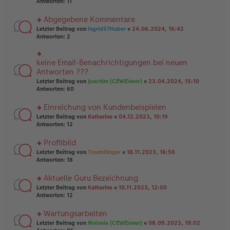
te
Antworten:
11
g
el
B
r
es
ei
u
Abgegebene Kommentare
e
tr
n
n
rs
Letzter Beitrag von
Ingrid57Huber
«
24.06.2024, 16:42
a
g
er
te
Antworten:
2
g
el
B
r
es
ei
u
e
tr
n
keine Email-Benachrichtigungen bei neuen
n
rs
a
g
er
te
Antworten ???
g
el
B
r
Letzter Beitrag von
Joachim (CEWEianer)
«
23.04.2024, 15:10
es
ei
u
Antworten:
60
e
tr
n
n
a
g
er
Einreichung von Kundenbeispielen
g
el
B
es
rs
Letzter Beitrag von
Katharine
«
04.12.2023, 10:19
ei
e
te
Antworten:
12
tr
n
r
a
er
u
Profilbild
g
B
n
rs
Letzter Beitrag von
Traumfänger
«
18.11.2023, 16:56
ei
g
te
Antworten:
18
tr
el
r
a
es
u
Aktuelle Guru Bezeichnung
g
e
n
n
rs
Letzter Beitrag von
Katharine
«
10.11.2023, 12:00
g
er
te
Antworten:
12
el
B
r
es
ei
u
Wartungsarbeiten
e
tr
n
n
rs
Letzter Beitrag von
Melanie (CEWEianer)
«
08.09.2023, 19:02
a
g
er