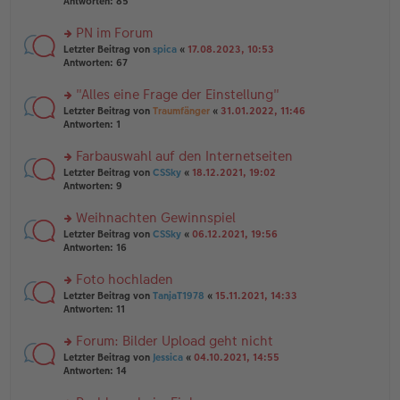
te
Antworten:
85
g
el
B
r
es
ei
u
PN im Forum
e
tr
n
n
rs
Letzter Beitrag von
spica
«
17.08.2023, 10:53
a
g
er
te
Antworten:
67
g
el
B
r
es
ei
u
"Alles eine Frage der Einstellung"
e
tr
n
n
rs
Letzter Beitrag von
Traumfänger
«
31.01.2022, 11:46
a
g
er
te
Antworten:
1
g
el
B
r
es
ei
u
Farbauswahl auf den Internetseiten
e
tr
n
n
rs
Letzter Beitrag von
CSSky
«
18.12.2021, 19:02
a
g
er
te
Antworten:
9
g
el
B
r
es
ei
u
Weihnachten Gewinnspiel
e
tr
n
n
rs
Letzter Beitrag von
CSSky
«
06.12.2021, 19:56
a
g
er
te
Antworten:
16
g
el
B
r
es
ei
u
Foto hochladen
e
tr
n
n
rs
Letzter Beitrag von
TanjaT1978
«
15.11.2021, 14:33
a
g
er
te
Antworten:
11
g
el
B
r
es
ei
u
Forum: Bilder Upload geht nicht
e
tr
n
n
rs
Letzter Beitrag von
Jessica
«
04.10.2021, 14:55
a
g
er
te
Antworten:
14
g
el
B
r
es
ei
u