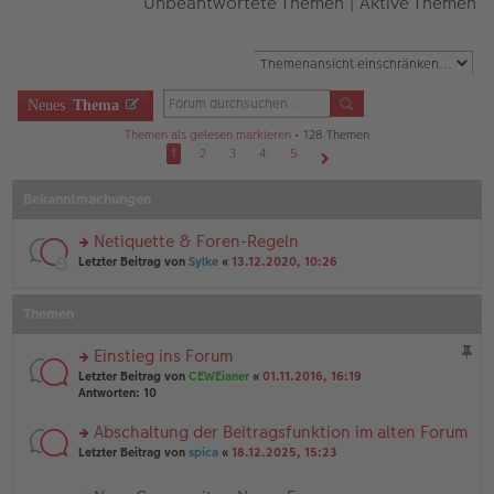
Unbeantwortete Themen
|
Aktive Themen
Neues
Thema
Themen als gelesen markieren
• 128 Themen
1
2
3
4
5
Nächste
Bekanntmachungen
Netiquette & Foren-Regeln
rs
Letzter Beitrag von
Sylke
«
13.12.2020, 10:26
te
r
u
Themen
n
g
Einstieg ins Forum
el
rs
es
Letzter Beitrag von
CEWEianer
«
01.11.2016, 16:19
te
e
Antworten:
10
r
n
u
er
Abschaltung der Beitragsfunktion im alten Forum
n
B
rs
Letzter Beitrag von
spica
«
18.12.2025, 15:23
g
ei
te
el
tr
r
es
a