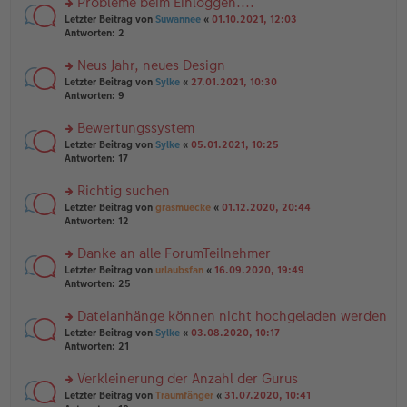
Probleme beim Einloggen....
e
tr
n
n
rs
Letzter Beitrag von
Suwannee
«
01.10.2021, 12:03
a
g
er
te
Antworten:
2
g
el
B
r
es
ei
u
Neus Jahr, neues Design
e
tr
n
n
rs
Letzter Beitrag von
Sylke
«
27.01.2021, 10:30
a
g
er
te
Antworten:
9
g
el
B
r
es
ei
u
Bewertungssystem
e
tr
n
n
rs
Letzter Beitrag von
Sylke
«
05.01.2021, 10:25
a
g
er
te
Antworten:
17
g
el
B
r
es
ei
u
Richtig suchen
e
tr
n
n
rs
Letzter Beitrag von
grasmuecke
«
01.12.2020, 20:44
a
g
er
te
Antworten:
12
g
el
B
r
es
ei
u
Danke an alle ForumTeilnehmer
e
tr
n
n
rs
Letzter Beitrag von
urlaubsfan
«
16.09.2020, 19:49
a
g
er
te
Antworten:
25
g
el
B
r
es
ei
u
Dateianhänge können nicht hochgeladen werden
e
tr
n
n
rs
Letzter Beitrag von
Sylke
«
03.08.2020, 10:17
a
g
er
te
Antworten:
21
g
el
B
r
es
ei
u
Verkleinerung der Anzahl der Gurus
e
tr
n
n
rs
Letzter Beitrag von
Traumfänger
«
31.07.2020, 10:41
a
g
er