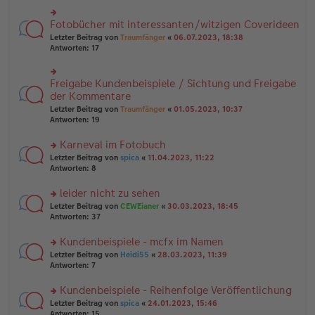
B
r
es
ei
u
e
Fotobücher mit interessanten/witzigen Coverideen
rs
tr
n
n
te
a
g
Letzter Beitrag von
Traumfänger
«
06.07.2023, 18:38
er
r
g
el
Antworten:
17
B
u
es
ei
n
e
tr
g
n
Freigabe Kundenbeispiele / Sichtung und Freigabe
rs
a
el
er
te
der Kommentare
g
es
B
r
e
Letzter Beitrag von
Traumfänger
«
01.05.2023, 10:37
ei
u
n
Antworten:
19
tr
n
er
a
g
B
Karneval im Fotobuch
g
el
ei
es
rs
Letzter Beitrag von
spica
«
11.04.2023, 11:22
tr
e
te
Antworten:
8
a
n
r
g
er
u
leider nicht zu sehen
B
n
rs
Letzter Beitrag von
CEWEianer
«
30.03.2023, 18:45
ei
g
te
Antworten:
37
tr
el
r
a
es
u
Kundenbeispiele - mcfx im Namen
g
e
n
n
rs
Letzter Beitrag von
Heidi55
«
28.03.2023, 11:39
g
er
te
Antworten:
7
el
B
r
es
ei
u
Kundenbeispiele - Reihenfolge Veröffentlichung
e
tr
n
n
rs
Letzter Beitrag von
spica
«
24.01.2023, 15:46
a
g
er
te
Antworten:
15