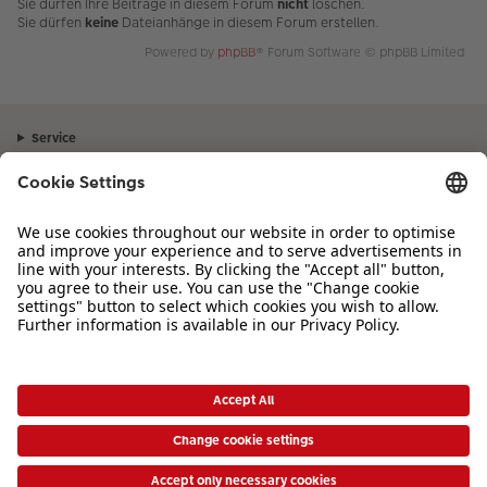
Sie dürfen Ihre Beiträge in diesem Forum
nicht
löschen.
Sie dürfen
keine
Dateianhänge in diesem Forum erstellen.
Powered by
phpBB
® Forum Software © phpBB Limited
Service
Unternehmen
Sortiment
Inspiration
Bei Fragen zu Produkten oder der Bestellung können Sie uns gerne von
Montag bis Samstag von 8:00 – 20:00 Uhr und Sonntag von 10:00 –
20:00 Uhr (gesetzliche Feiertage ausgenommen) unter der Telefonnummer