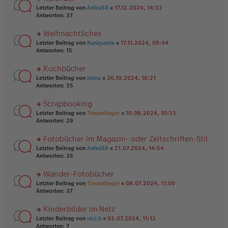
n
er
rs
Letzter Beitrag von
Anika58
«
17.12.2024, 14:32
g
B
te
Antworten:
37
el
ei
r
es
tr
u
Weihnachtliches
e
a
n
n
g
rs
Letzter Beitrag von
Kunigunde
«
17.11.2024, 09:44
g
er
te
Antworten:
15
el
B
r
es
ei
u
Kochbücher
e
tr
n
n
rs
Letzter Beitrag von
inimu
«
30.10.2024, 16:21
a
g
er
te
Antworten:
35
g
el
B
r
es
ei
u
Scrapbooking
e
tr
n
n
rs
Letzter Beitrag von
Traumfänger
«
10.08.2024, 10:33
a
g
er
te
Antworten:
29
g
el
B
r
es
ei
u
Fotobücher im Magazin- oder Zeitschriften-Stil
e
tr
n
n
rs
Letzter Beitrag von
Anika58
«
21.07.2024, 14:54
a
g
er
te
Antworten:
26
g
el
B
r
es
ei
u
Wander-Fotobücher
e
tr
n
n
rs
Letzter Beitrag von
Traumfänger
«
08.07.2024, 11:00
a
g
er
te
Antworten:
37
g
el
B
r
es
ei
u
Kinderbilder im Netz
e
tr
n
n
rs
Letzter Beitrag von
nici.h
«
02.07.2024, 11:13
a
g
er
te
Antworten:
7
g