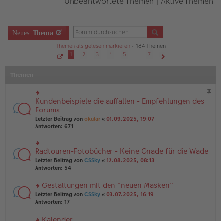
Unbeantwortete Themen
|
Aktive Themen
Neues
Thema
Themen als gelesen markieren
• 184 Themen
1
2
3
4
5
…
7
S
Nächste
e
Themen
i
t
e
1
v
Kundenbeispiele die auffallen - Empfehlungen des
rs
o
n
te
Forums
7
r
Letzter Beitrag von
okular
«
01.09.2025, 19:07
u
Antworten:
671
n
g
el
Radtouren-Fotobücher - Keine Gnade für die Wade
rs
es
te
e
Letzter Beitrag von
CSSky
«
12.08.2025, 08:13
r
n
Antworten:
54
u
er
n
B
Gestaltungen mit den "neuen Masken"
g
ei
rs
Letzter Beitrag von
CSSky
«
03.07.2025, 16:19
el
tr
te
Antworten:
17
es
a
r
e
g
u
n
Kalender