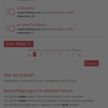
g
el
B
r
es
ei
u
StreetArt
e
tr
n
n
rs
Letzter Beitrag von
spica
«
17.01.2023, 11:46
a
g
er
te
Antworten:
20
g
el
B
r
es
ei
u
Cewe Fotobuch
e
tr
n
n
rs
Letzter Beitrag von
inimu
«
16.11.2022, 11:53
a
g
er
te
Antworten:
5
g
el
B
r
es
ei
u
e
tr
n
Neues
Thema
n
a
g
er
g
Themen als gelesen markieren
• 184 Themen
el
B
es
1
2
3
4
5
…
7
ei
e
S
Nächste
tr
e
n
Gehe zu
a
i
er
g
t
B
e
1
ei
Wer ist online?
v
tr
o
a
n
Mitglieder in diesem Forum: 0 Mitglieder und 1 Gast
7
g
Berechtigungen in diesem Forum
Sie dürfen
keine
neuen Themen in diesem Forum erstellen.
Sie dürfen
keine
Antworten zu Themen in diesem Forum erstellen.
Sie dürfen Ihre Beiträge in diesem Forum
nicht
ändern.