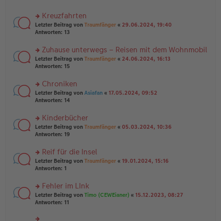
el
B
r
es
ei
u
Kreuzfahrten
e
tr
n
n
rs
Letzter Beitrag von
Traumfänger
«
29.06.2024, 19:40
a
g
er
te
Antworten:
13
g
el
B
r
es
ei
u
Zuhause unterwegs – Reisen mit dem Wohnmobil
e
tr
n
n
rs
Letzter Beitrag von
Traumfänger
«
24.06.2024, 16:13
a
g
er
te
Antworten:
15
g
el
B
r
es
ei
u
Chroniken
e
tr
n
n
rs
Letzter Beitrag von
Asiafan
«
17.05.2024, 09:52
a
g
er
te
Antworten:
14
g
el
B
r
es
ei
u
Kinderbücher
e
tr
n
n
rs
Letzter Beitrag von
Traumfänger
«
05.03.2024, 10:36
a
g
er
te
Antworten:
19
g
el
B
r
es
ei
u
Reif für die Insel
e
tr
n
n
rs
Letzter Beitrag von
Traumfänger
«
19.01.2024, 15:16
a
g
er
te
Antworten:
1
g
el
B
r
es
ei
u
Fehler im LInk
e
tr
n
n
rs
Letzter Beitrag von
Timo (CEWEianer)
«
15.12.2023, 08:27
a
g
er
te
Antworten:
11
g
el
B
r
es
ei
u
e