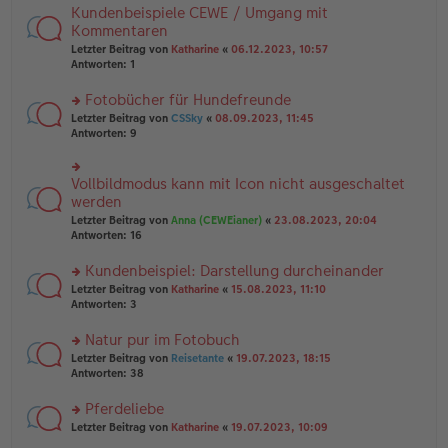
tr
n
Kundenbeispiele CEWE / Umgang mit
n
rs
a
g
er
te
Kommentaren
g
el
B
r
Letzter Beitrag von
Katharine
«
06.12.2023, 10:57
es
ei
u
Antworten:
1
e
tr
n
n
a
g
er
Fotobücher für Hundefreunde
g
el
B
es
rs
Letzter Beitrag von
CSSky
«
08.09.2023, 11:45
ei
e
te
Antworten:
9
tr
n
r
a
er
u
g
B
n
Vollbildmodus kann mit Icon nicht ausgeschaltet
rs
ei
g
te
werden
tr
el
r
Letzter Beitrag von
Anna (CEWEianer)
«
23.08.2023, 20:04
a
es
u
Antworten:
16
g
e
n
n
g
er
Kundenbeispiel: Darstellung durcheinander
el
B
es
rs
Letzter Beitrag von
Katharine
«
15.08.2023, 11:10
ei
e
te
Antworten:
3
tr
n
r
a
er
u
Natur pur im Fotobuch
g
B
n
rs
Letzter Beitrag von
Reisetante
«
19.07.2023, 18:15
ei
g
te
Antworten:
38
tr
el
r
a
es
u
Pferdeliebe
g
e
n
n
rs
Letzter Beitrag von
Katharine
«
19.07.2023, 10:09
g
er
te
el