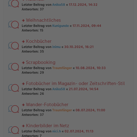
n
er
rs
Letzter Beitrag von
Anika58
«
17.12.2024, 14:32
g
B
te
Antworten:
37
el
ei
r
es
tr
u
Weihnachtliches
e
a
n
n
g
rs
Letzter Beitrag von
Kunigunde
«
17.11.2024, 09:44
g
er
te
Antworten:
15
el
B
r
es
ei
u
Kochbücher
e
tr
n
n
rs
Letzter Beitrag von
inimu
«
30.10.2024, 16:21
a
g
er
te
Antworten:
35
g
el
B
r
es
ei
u
Scrapbooking
e
tr
n
n
rs
Letzter Beitrag von
Traumfänger
«
10.08.2024, 10:33
a
g
er
te
Antworten:
29
g
el
B
r
es
ei
u
Fotobücher im Magazin- oder Zeitschriften-Stil
e
tr
n
n
rs
Letzter Beitrag von
Anika58
«
21.07.2024, 14:54
a
g
er
te
Antworten:
26
g
el
B
r
es
ei
u
Wander-Fotobücher
e
tr
n
n
rs
Letzter Beitrag von
Traumfänger
«
08.07.2024, 11:00
a
g
er
te
Antworten:
37
g
el
B
r
es
ei
u
Kinderbilder im Netz
e
tr
n
n
rs
Letzter Beitrag von
nici.h
«
02.07.2024, 11:13
a
g
er
te
Antworten:
7
g