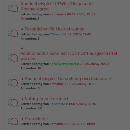
tr
n
Kundenbeispiele CEWE / Umgang mit
n
rs
a
g
er
te
Kommentaren
g
el
B
r
Letzter Beitrag von
Katharine
«
06.12.2023, 10:57
es
ei
u
Antworten:
1
e
tr
n
n
a
g
er
Fotobücher für Hundefreunde
g
el
B
es
rs
Letzter Beitrag von
CSSky
«
08.09.2023, 11:45
ei
e
te
Antworten:
9
tr
n
r
a
er
u
g
B
n
Vollbildmodus kann mit Icon nicht ausgeschaltet
rs
ei
g
te
werden
tr
el
r
Letzter Beitrag von
Anna (CEWEianer)
«
23.08.2023, 20:04
a
es
u
Antworten:
16
g
e
n
n
g
er
Kundenbeispiel: Darstellung durcheinander
el
B
es
rs
Letzter Beitrag von
Katharine
«
15.08.2023, 11:10
ei
e
te
Antworten:
3
tr
n
r
a
er
u
Natur pur im Fotobuch
g
B
n
rs
Letzter Beitrag von
Reisetante
«
19.07.2023, 18:15
ei
g
te
Antworten:
38
tr
el
r
a
es
u
Pferdeliebe
g
e
n
n
rs
Letzter Beitrag von
Katharine
«
19.07.2023, 10:09
g
er
te
el