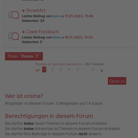
g
el
B
r
es
ei
u
StreetArt
e
tr
n
n
rs
Letzter Beitrag von
spica
«
17.01.2023, 11:46
a
g
er
te
Antworten:
20
g
el
B
r
es
ei
u
Cewe Fotobuch
e
tr
n
n
rs
Letzter Beitrag von
inimu
«
16.11.2022, 11:53
a
g
er
te
Antworten:
5
g
el
B
r
es
ei
u
e
tr
n
Neues
Thema
n
a
g
er
g
Themen als gelesen markieren
• 184 Themen
el
B
es
1
2
3
4
5
…
7
ei
e
S
Nächste
tr
e
n
Gehe zu
a
i
er
g
t
B
e
1
ei
Wer ist online?
v
tr
o
a
n
Mitglieder in diesem Forum: 0 Mitglieder und 14 Gäste
7
g
Berechtigungen in diesem Forum
Sie dürfen
keine
neuen Themen in diesem Forum erstellen.
Sie dürfen
keine
Antworten zu Themen in diesem Forum erstellen.
Sie dürfen Ihre Beiträge in diesem Forum
nicht
ändern.