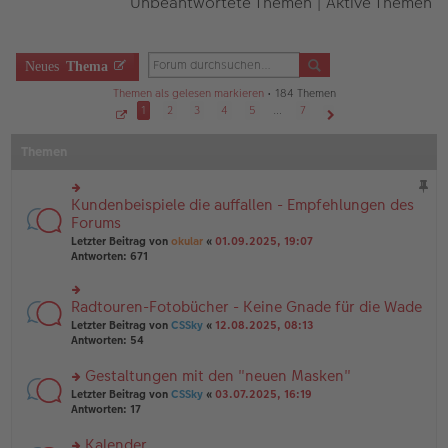
Unbeantwortete Themen
|
Aktive Themen
Neues
Thema
Themen als gelesen markieren
• 184 Themen
1
2
3
4
5
…
7
S
Nächste
e
Themen
i
t
e
1
v
Kundenbeispiele die auffallen - Empfehlungen des
rs
o
n
te
Forums
7
r
Letzter Beitrag von
okular
«
01.09.2025, 19:07
u
Antworten:
671
n
g
el
Radtouren-Fotobücher - Keine Gnade für die Wade
rs
es
te
e
Letzter Beitrag von
CSSky
«
12.08.2025, 08:13
r
n
Antworten:
54
u
er
n
B
Gestaltungen mit den "neuen Masken"
g
ei
rs
Letzter Beitrag von
CSSky
«
03.07.2025, 16:19
el
tr
te
Antworten:
17
es
a
r
e
g
u
n
Kalender