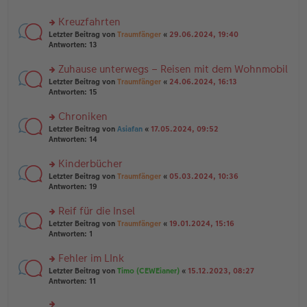
el
B
r
es
ei
u
Kreuzfahrten
e
tr
n
n
rs
Letzter Beitrag von
Traumfänger
«
29.06.2024, 19:40
a
g
er
te
Antworten:
13
g
el
B
r
es
ei
u
Zuhause unterwegs – Reisen mit dem Wohnmobil
e
tr
n
n
rs
Letzter Beitrag von
Traumfänger
«
24.06.2024, 16:13
a
g
er
te
Antworten:
15
g
el
B
r
es
ei
u
Chroniken
e
tr
n
n
rs
Letzter Beitrag von
Asiafan
«
17.05.2024, 09:52
a
g
er
te
Antworten:
14
g
el
B
r
es
ei
u
Kinderbücher
e
tr
n
n
rs
Letzter Beitrag von
Traumfänger
«
05.03.2024, 10:36
a
g
er
te
Antworten:
19
g
el
B
r
es
ei
u
Reif für die Insel
e
tr
n
n
rs
Letzter Beitrag von
Traumfänger
«
19.01.2024, 15:16
a
g
er
te
Antworten:
1
g
el
B
r
es
ei
u
Fehler im LInk
e
tr
n
n
rs
Letzter Beitrag von
Timo (CEWEianer)
«
15.12.2023, 08:27
a
g
er
te
Antworten:
11
g
el
B
r
es
ei
u
e