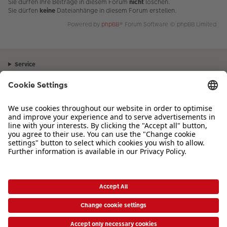
Sie dürfen Ihre Beiträge in diesem Forum
nicht
löschen.
Sie dürfen
keine
Dateianhänge in diesem Forum erstellen.
Powered by
phpBB
® Forum Software © phpBB Limited
Service
Unternehmen
Sortiment
Inspiration
Bei Fragen zu Produkten oder der Bestellung können Sie uns gerne von
Montag bis Samstag von 8:00 – 20:00 Uhr und Sonntag von 10:00 –
20:00 Uhr (gesetzliche Feiertage ausgenommen) unter der Telefonnummer