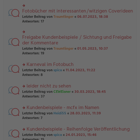
B
r
es
ei
u
e
Fotobücher mit interessanten/witzigen Coverideen
rs
tr
n
n
te
a
g
Letzter Beitrag von
Traumfänger
«
06.07.2023, 18:38
er
r
g
el
Antworten:
17
B
u
es
ei
n
e
tr
g
n
Freigabe Kundenbeispiele / Sichtung und Freigabe
rs
a
el
er
te
der Kommentare
g
es
B
r
e
Letzter Beitrag von
Traumfänger
«
01.05.2023, 10:37
ei
u
n
Antworten:
19
tr
n
er
a
g
B
Karneval im Fotobuch
g
el
ei
es
rs
Letzter Beitrag von
spica
«
11.04.2023, 11:22
tr
e
te
Antworten:
8
a
n
r
g
er
u
leider nicht zu sehen
B
n
rs
Letzter Beitrag von
CEWEianer
«
30.03.2023, 18:45
ei
g
te
Antworten:
37
tr
el
r
a
es
u
Kundenbeispiele - mcfx im Namen
g
e
n
n
rs
Letzter Beitrag von
Heidi55
«
28.03.2023, 11:39
g
er
te
Antworten:
7
el
B
r
es
ei
u
Kundenbeispiele - Reihenfolge Veröffentlichung
e
tr
n
n
rs
Letzter Beitrag von
spica
«
24.01.2023, 15:46
a
g
er
te
Antworten:
15