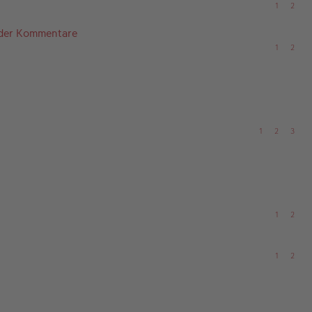
1
2
 der Kommentare
1
2
1
2
3
1
2
1
2