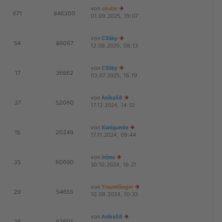
e
von
okular
1
E
671
846300
v
01.09.2025, 19:07
e
G
o
u
n
7
es
von
CSSky
te
E
54
86067
12.08.2025, 08:13
r
e
G
B
u
ei
es
von
CSSky
tr
te
E
17
36862
03.07.2025, 16:19
a
r
e
G
g
B
u
ei
es
von
Anika58
tr
te
E
37
52060
17.12.2024, 14:32
a
r
e
G
g
B
u
ei
es
von
Kunigunde
tr
te
E
15
20249
17.11.2024, 09:44
a
r
e
G
g
B
u
ei
es
von
inimu
tr
te
E
35
60690
30.10.2024, 16:21
e
a
r
G
u
g
B
es
ei
von
Traumfänger
te
tr
E
29
54655
10.08.2024, 10:33
r
a
e
G
B
g
u
ei
es
von
Anika58
tr
te
E
26
52601