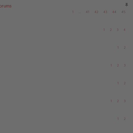
Forums
1
…
41
42
43
44
45
1
2
3
4
1
2
1
2
3
1
2
1
2
3
1
2