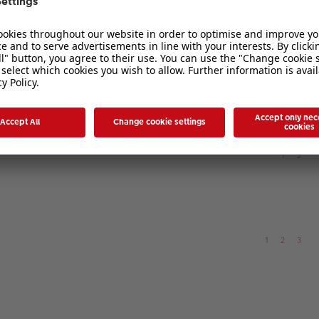
erden
1
2
1
2
3