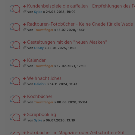
Kundenbeispiele die auffallen - Empfehlungen des 
rs
von
Sylke
» 24.04.2018, 19:09
te
es
r
a
Radtouren-Fotobücher - Keine Gnade für die Wade
u
m
n
rs
t
von
Traumfänger
» 15.07.2020, 18:31
g
te
A
es
el
r
nh
a
Gestaltungen mit den "neuen Masken"
es
u
än
m
e
n
rs
g
t
von
CSSky
» 25.01.2025, 11:03
n
g
te
e
A
es
er
el
r
nh
a
Kalender
B
es
u
än
m
ei
e
n
rs
g
t
von
Traumfänger
» 12.02.2021, 12:10
tr
n
g
te
e
A
es
a
er
el
r
nh
a
Weihnachtliches
g
B
es
u
än
m
ei
e
n
rs
g
t
von
Heidi55
» 14.11.2024, 11:47
tr
n
g
te
e
A
es
a
er
el
r
nh
a
Kochbücher
g
B
es
u
än
m
ei
e
n
rs
g
t
von
Traumfänger
» 08.08.2020, 15:04
tr
n
g
te
e
A
es
a
er
el
r
nh
a
Scrapbooking
g
B
es
u
än
m
ei
e
n
rs
g
t
von
Sylke
» 06.07.2020, 13:19
tr
n
g
te
e
A
es
a
er
el
r
nh
a
Fotobücher im Magazin- oder Zeitschriften-Stil
g
B
es
u
än
m