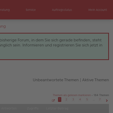
eratung
Service
Auftragsstatus
Mein Account
ung
bisherige Forum, in dem Sie sich gerade befinden, steht
ch sein. Informieren und registrieren Sie sich jetzt in
Unbeantwortete Themen
|
Aktive Themen
Themen als gelesen markieren
• 184 Themen
1
2
3
4
5
…
7
S
Näch
e
Antworten
Zugriffe
Letzter Beitrag
i
t