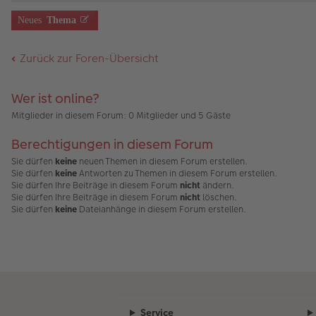
el
r
a
er
nh
es
u
g
B
än
Neues
Thema
e
n
ei
g
n
g
tr
e
er
el
a
Zurück zur Foren-Übersicht
B
es
g
ei
e
tr
n
a
er
Wer ist online?
g
B
ei
Mitglieder in diesem Forum: 0 Mitglieder und 5 Gäste
tr
a
Berechtigungen in diesem Forum
g
Sie dürfen
keine
neuen Themen in diesem Forum erstellen.
Sie dürfen
keine
Antworten zu Themen in diesem Forum erstellen.
Sie dürfen Ihre Beiträge in diesem Forum
nicht
ändern.
Sie dürfen Ihre Beiträge in diesem Forum
nicht
löschen.
Sie dürfen
keine
Dateianhänge in diesem Forum erstellen.
Service