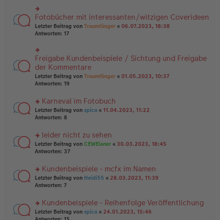
B
r
es
ei
u
e
Fotobücher mit interessanten/witzigen Coverideen
rs
tr
n
n
te
a
g
Letzter Beitrag von
Traumfänger
«
06.07.2023, 18:38
er
r
g
el
Antworten:
17
B
u
es
ei
n
e
tr
g
n
Freigabe Kundenbeispiele / Sichtung und Freigabe
rs
a
el
er
te
der Kommentare
g
es
B
r
e
Letzter Beitrag von
Traumfänger
«
01.05.2023, 10:37
ei
u
n
Antworten:
19
tr
n
er
a
g
B
Karneval im Fotobuch
g
el
ei
es
rs
Letzter Beitrag von
spica
«
11.04.2023, 11:22
tr
e
te
Antworten:
8
a
n
r
g
er
u
leider nicht zu sehen
B
n
rs
Letzter Beitrag von
CEWEianer
«
30.03.2023, 18:45
ei
g
te
Antworten:
37
tr
el
r
a
es
u
Kundenbeispiele - mcfx im Namen
g
e
n
n
rs
Letzter Beitrag von
Heidi55
«
28.03.2023, 11:39
g
er
te
Antworten:
7
el
B
r
es
ei
u
Kundenbeispiele - Reihenfolge Veröffentlichung
e
tr
n
n
rs
Letzter Beitrag von
spica
«
24.01.2023, 15:46
a
g
er
te
Antworten:
15