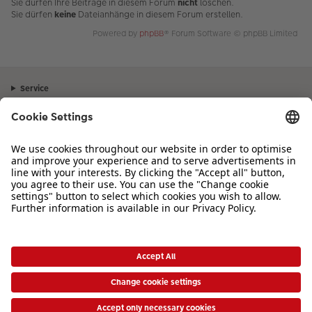
Sie dürfen Ihre Beiträge in diesem Forum
nicht
löschen.
Sie dürfen
keine
Dateianhänge in diesem Forum erstellen.
Powered by
phpBB
® Forum Software © phpBB Limited
Service
Unternehmen
Sortiment
Inspiration
Bei Fragen zu Produkten oder der Bestellung können Sie uns gerne von
Montag bis Samstag von 8:00 – 20:00 Uhr und Sonntag von 10:00 –
20:00 Uhr (gesetzliche Feiertage ausgenommen) unter der Telefonnummer