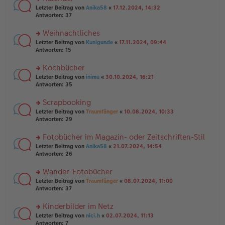
n
er
rs
Letzter Beitrag von
Anika58
«
17.12.2024, 14:32
g
B
te
Antworten:
37
el
ei
r
es
tr
u
Weihnachtliches
e
a
n
n
g
rs
Letzter Beitrag von
Kunigunde
«
17.11.2024, 09:44
g
er
te
Antworten:
15
el
B
r
es
ei
u
Kochbücher
e
tr
n
n
rs
Letzter Beitrag von
inimu
«
30.10.2024, 16:21
a
g
er
te
Antworten:
35
g
el
B
r
es
ei
u
Scrapbooking
e
tr
n
n
rs
Letzter Beitrag von
Traumfänger
«
10.08.2024, 10:33
a
g
er
te
Antworten:
29
g
el
B
r
es
ei
u
Fotobücher im Magazin- oder Zeitschriften-Stil
e
tr
n
n
rs
Letzter Beitrag von
Anika58
«
21.07.2024, 14:54
a
g
er
te
Antworten:
26
g
el
B
r
es
ei
u
Wander-Fotobücher
e
tr
n
n
rs
Letzter Beitrag von
Traumfänger
«
08.07.2024, 11:00
a
g
er
te
Antworten:
37
g
el
B
r
es
ei
u
Kinderbilder im Netz
e
tr
n
n
rs
Letzter Beitrag von
nici.h
«
02.07.2024, 11:13
a
g
er
te
Antworten:
7
g