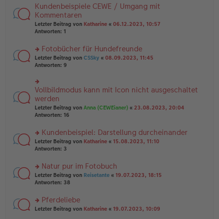
tr
n
Kundenbeispiele CEWE / Umgang mit
n
rs
a
g
er
te
Kommentaren
g
el
B
r
Letzter Beitrag von
Katharine
«
06.12.2023, 10:57
es
ei
u
Antworten:
1
e
tr
n
n
a
g
er
Fotobücher für Hundefreunde
g
el
B
es
rs
Letzter Beitrag von
CSSky
«
08.09.2023, 11:45
ei
e
te
Antworten:
9
tr
n
r
a
er
u
g
B
n
Vollbildmodus kann mit Icon nicht ausgeschaltet
rs
ei
g
te
werden
tr
el
r
Letzter Beitrag von
Anna (CEWEianer)
«
23.08.2023, 20:04
a
es
u
Antworten:
16
g
e
n
n
g
er
Kundenbeispiel: Darstellung durcheinander
el
B
es
rs
Letzter Beitrag von
Katharine
«
15.08.2023, 11:10
ei
e
te
Antworten:
3
tr
n
r
a
er
u
Natur pur im Fotobuch
g
B
n
rs
Letzter Beitrag von
Reisetante
«
19.07.2023, 18:15
ei
g
te
Antworten:
38
tr
el
r
a
es
u
Pferdeliebe
g
e
n
n
rs
Letzter Beitrag von
Katharine
«
19.07.2023, 10:09
g
er
te
el