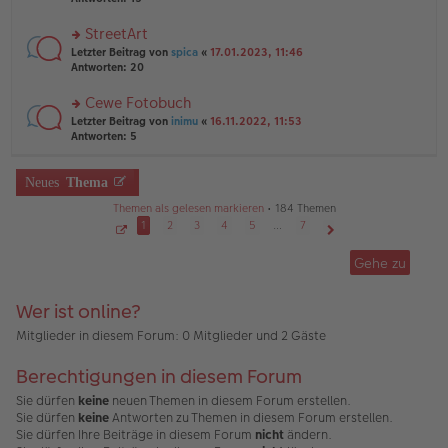
g
el
B
r
es
ei
u
StreetArt
e
tr
n
n
rs
Letzter Beitrag von
spica
«
17.01.2023, 11:46
a
g
er
te
Antworten:
20
g
el
B
r
es
ei
u
Cewe Fotobuch
e
tr
n
n
rs
Letzter Beitrag von
inimu
«
16.11.2022, 11:53
a
g
er
te
Antworten:
5
g
el
B
r
es
ei
u
e
tr
n
Neues
Thema
n
a
g
er
g
Themen als gelesen markieren
• 184 Themen
el
B
es
1
2
3
4
5
…
7
ei
e
S
Nächste
tr
e
n
Gehe zu
a
i
er
g
t
B
e
1
ei
Wer ist online?
v
tr
o
a
n
Mitglieder in diesem Forum: 0 Mitglieder und 2 Gäste
7
g
Berechtigungen in diesem Forum
Sie dürfen
keine
neuen Themen in diesem Forum erstellen.
Sie dürfen
keine
Antworten zu Themen in diesem Forum erstellen.
Sie dürfen Ihre Beiträge in diesem Forum
nicht
ändern.