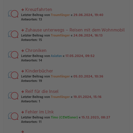
el
B
r
es
ei
u
Kreuzfahrten
e
tr
n
n
rs
Letzter Beitrag von
Traumfänger
«
29.06.2024, 19:40
a
g
er
te
Antworten:
13
g
el
B
r
es
ei
u
Zuhause unterwegs – Reisen mit dem Wohnmobil
e
tr
n
n
rs
Letzter Beitrag von
Traumfänger
«
24.06.2024, 16:13
a
g
er
te
Antworten:
15
g
el
B
r
es
ei
u
Chroniken
e
tr
n
n
rs
Letzter Beitrag von
Asiafan
«
17.05.2024, 09:52
a
g
er
te
Antworten:
14
g
el
B
r
es
ei
u
Kinderbücher
e
tr
n
n
rs
Letzter Beitrag von
Traumfänger
«
05.03.2024, 10:36
a
g
er
te
Antworten:
19
g
el
B
r
es
ei
u
Reif für die Insel
e
tr
n
n
rs
Letzter Beitrag von
Traumfänger
«
19.01.2024, 15:16
a
g
er
te
Antworten:
1
g
el
B
r
es
ei
u
Fehler im LInk
e
tr
n
n
rs
Letzter Beitrag von
Timo (CEWEianer)
«
15.12.2023, 08:27
a
g
er
te
Antworten:
11
g
el
B
r
es
ei
u
e