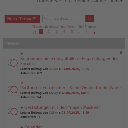
Unbeantwortete Themen
|
Aktive Themen
Neues
Thema
Themen als gelesen markieren
• 184 Themen
1
2
3
4
5
…
7
S
Nächste
e
Themen
i
t
e
1
v
Kundenbeispiele die auffallen - Empfehlungen des
rs
o
n
te
Forums
7
r
Letzter Beitrag von
okular
«
01.09.2025, 19:07
u
Antworten:
671
n
g
el
Radtouren-Fotobücher - Keine Gnade für die Wade
rs
es
te
e
Letzter Beitrag von
CSSky
«
12.08.2025, 08:13
r
n
Antworten:
54
u
er
n
B
Gestaltungen mit den "neuen Masken"
g
ei
rs
Letzter Beitrag von
CSSky
«
03.07.2025, 16:19
el
tr
te
Antworten:
17
es
a
r
e
g
u
n
Kalender