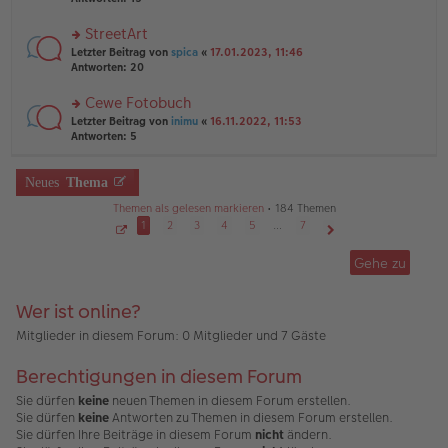
g
el
B
r
es
ei
u
StreetArt
e
tr
n
n
rs
Letzter Beitrag von
spica
«
17.01.2023, 11:46
a
g
er
te
Antworten:
20
g
el
B
r
es
ei
u
Cewe Fotobuch
e
tr
n
n
rs
Letzter Beitrag von
inimu
«
16.11.2022, 11:53
a
g
er
te
Antworten:
5
g
el
B
r
es
ei
u
e
tr
n
Neues
Thema
n
a
g
er
g
Themen als gelesen markieren
• 184 Themen
el
B
es
1
2
3
4
5
…
7
ei
e
S
Nächste
tr
e
n
Gehe zu
a
i
er
g
t
B
e
1
ei
Wer ist online?
v
tr
o
a
n
Mitglieder in diesem Forum: 0 Mitglieder und 7 Gäste
7
g
Berechtigungen in diesem Forum
Sie dürfen
keine
neuen Themen in diesem Forum erstellen.
Sie dürfen
keine
Antworten zu Themen in diesem Forum erstellen.
Sie dürfen Ihre Beiträge in diesem Forum
nicht
ändern.