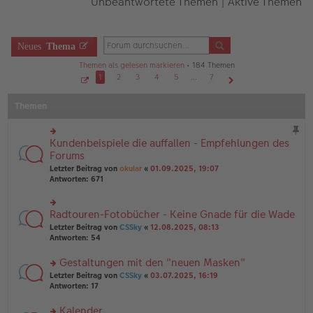
Unbeantwortete Themen
|
Aktive Themen
Neues
Thema
Themen als gelesen markieren
• 184 Themen
1
2
3
4
5
…
7
S
Nächste
e
Themen
i
t
e
1
v
Kundenbeispiele die auffallen - Empfehlungen des
rs
o
n
te
Forums
7
r
Letzter Beitrag von
okular
«
01.09.2025, 19:07
u
Antworten:
671
n
g
el
Radtouren-Fotobücher - Keine Gnade für die Wade
rs
es
te
e
Letzter Beitrag von
CSSky
«
12.08.2025, 08:13
r
n
Antworten:
54
u
er
n
B
Gestaltungen mit den "neuen Masken"
g
ei
rs
Letzter Beitrag von
CSSky
«
03.07.2025, 16:19
el
tr
te
Antworten:
17
es
a
r
e
g
u
n
Kalender