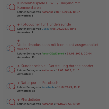
tr
n
Kundenbeispiele CEWE / Umgang mit
n
rs
a
g
er
te
Kommentaren
g
el
B
r
Letzter Beitrag von
Katharine
«
06.12.2023, 10:57
es
ei
u
Antworten:
1
e
tr
n
n
a
g
er
Fotobücher für Hundefreunde
g
el
B
es
rs
Letzter Beitrag von
CSSky
«
08.09.2023, 11:45
ei
e
te
Antworten:
9
tr
n
r
a
er
u
g
B
n
Vollbildmodus kann mit Icon nicht ausgeschaltet
rs
ei
g
te
werden
tr
el
r
Letzter Beitrag von
Anna (CEWEianer)
«
23.08.2023, 20:04
a
es
u
Antworten:
16
g
e
n
n
g
er
Kundenbeispiel: Darstellung durcheinander
el
B
es
rs
Letzter Beitrag von
Katharine
«
15.08.2023, 11:10
ei
e
te
Antworten:
3
tr
n
r
a
er
u
Natur pur im Fotobuch
g
B
n
rs
Letzter Beitrag von
Reisetante
«
19.07.2023, 18:15
ei
g
te
Antworten:
38
tr
el
r
a
es
u
Pferdeliebe
g
e
n
n
rs
Letzter Beitrag von
Katharine
«
19.07.2023, 10:09
g
er
te
el