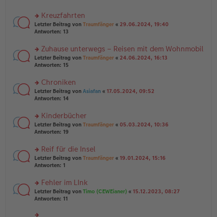
el
B
r
es
ei
u
Kreuzfahrten
e
tr
n
n
rs
Letzter Beitrag von
Traumfänger
«
29.06.2024, 19:40
a
g
er
te
Antworten:
13
g
el
B
r
es
ei
u
Zuhause unterwegs – Reisen mit dem Wohnmobil
e
tr
n
n
rs
Letzter Beitrag von
Traumfänger
«
24.06.2024, 16:13
a
g
er
te
Antworten:
15
g
el
B
r
es
ei
u
Chroniken
e
tr
n
n
rs
Letzter Beitrag von
Asiafan
«
17.05.2024, 09:52
a
g
er
te
Antworten:
14
g
el
B
r
es
ei
u
Kinderbücher
e
tr
n
n
rs
Letzter Beitrag von
Traumfänger
«
05.03.2024, 10:36
a
g
er
te
Antworten:
19
g
el
B
r
es
ei
u
Reif für die Insel
e
tr
n
n
rs
Letzter Beitrag von
Traumfänger
«
19.01.2024, 15:16
a
g
er
te
Antworten:
1
g
el
B
r
es
ei
u
Fehler im LInk
e
tr
n
n
rs
Letzter Beitrag von
Timo (CEWEianer)
«
15.12.2023, 08:27
a
g
er
te
Antworten:
11
g
el
B
r
es
ei
u
e