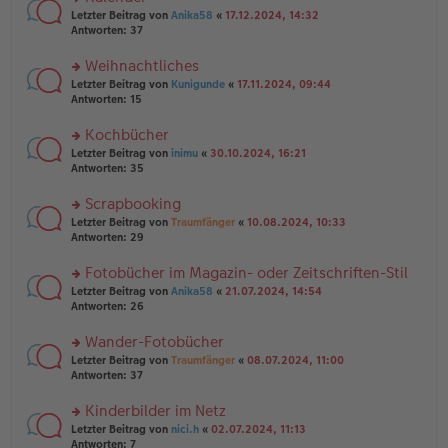
n
er
rs
Letzter Beitrag von
Anika58
«
17.12.2024, 14:32
g
B
te
Antworten:
37
el
ei
r
es
tr
u
Weihnachtliches
e
a
n
n
g
rs
Letzter Beitrag von
Kunigunde
«
17.11.2024, 09:44
g
er
te
Antworten:
15
el
B
r
es
ei
u
Kochbücher
e
tr
n
n
rs
Letzter Beitrag von
inimu
«
30.10.2024, 16:21
a
g
er
te
Antworten:
35
g
el
B
r
es
ei
u
Scrapbooking
e
tr
n
n
rs
Letzter Beitrag von
Traumfänger
«
10.08.2024, 10:33
a
g
er
te
Antworten:
29
g
el
B
r
es
ei
u
Fotobücher im Magazin- oder Zeitschriften-Stil
e
tr
n
n
rs
Letzter Beitrag von
Anika58
«
21.07.2024, 14:54
a
g
er
te
Antworten:
26
g
el
B
r
es
ei
u
Wander-Fotobücher
e
tr
n
n
rs
Letzter Beitrag von
Traumfänger
«
08.07.2024, 11:00
a
g
er
te
Antworten:
37
g
el
B
r
es
ei
u
Kinderbilder im Netz
e
tr
n
n
rs
Letzter Beitrag von
nici.h
«
02.07.2024, 11:13
a
g
er
te
Antworten:
7
g