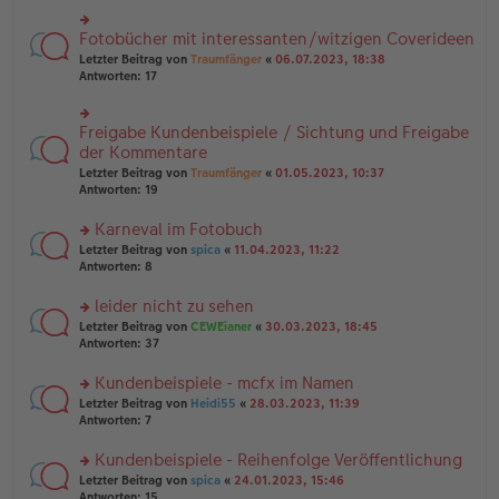
B
r
es
ei
u
e
Fotobücher mit interessanten/witzigen Coverideen
rs
tr
n
n
te
a
g
Letzter Beitrag von
Traumfänger
«
06.07.2023, 18:38
er
r
g
el
Antworten:
17
B
u
es
ei
n
e
tr
g
n
Freigabe Kundenbeispiele / Sichtung und Freigabe
rs
a
el
er
te
der Kommentare
g
es
B
r
e
Letzter Beitrag von
Traumfänger
«
01.05.2023, 10:37
ei
u
n
Antworten:
19
tr
n
er
a
g
B
Karneval im Fotobuch
g
el
ei
es
rs
Letzter Beitrag von
spica
«
11.04.2023, 11:22
tr
e
te
Antworten:
8
a
n
r
g
er
u
leider nicht zu sehen
B
n
rs
Letzter Beitrag von
CEWEianer
«
30.03.2023, 18:45
ei
g
te
Antworten:
37
tr
el
r
a
es
u
Kundenbeispiele - mcfx im Namen
g
e
n
n
rs
Letzter Beitrag von
Heidi55
«
28.03.2023, 11:39
g
er
te
Antworten:
7
el
B
r
es
ei
u
Kundenbeispiele - Reihenfolge Veröffentlichung
e
tr
n
n
rs
Letzter Beitrag von
spica
«
24.01.2023, 15:46
a
g
er
te
Antworten:
15