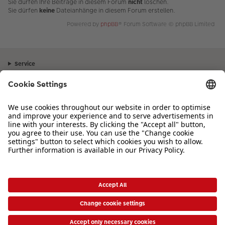
Sie dürfen Ihre Beiträge in diesem Forum
nicht
löschen.
Sie dürfen
keine
Dateianhänge in diesem Forum erstellen.
Powered by
phpBB
® Forum Software © phpBB Limited
Service
Unternehmen
Sortiment
Inspiration
Bei Fragen zu Produkten oder der Bestellung können Sie uns gerne von
Montag bis Samstag von 8:00 – 20:00 Uhr und Sonntag von 10:00 –
20:00 Uhr (gesetzliche Feiertage ausgenommen) unter der Telefonnummer