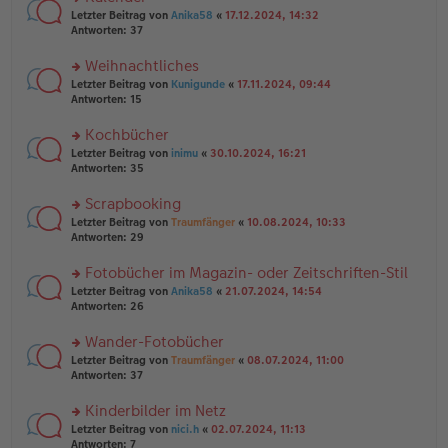
n
er
rs
Letzter Beitrag von
Anika58
«
17.12.2024, 14:32
g
B
te
Antworten:
37
el
ei
r
es
tr
u
Weihnachtliches
e
a
n
n
g
rs
Letzter Beitrag von
Kunigunde
«
17.11.2024, 09:44
g
er
te
Antworten:
15
el
B
r
es
ei
u
Kochbücher
e
tr
n
n
rs
Letzter Beitrag von
inimu
«
30.10.2024, 16:21
a
g
er
te
Antworten:
35
g
el
B
r
es
ei
u
Scrapbooking
e
tr
n
n
rs
Letzter Beitrag von
Traumfänger
«
10.08.2024, 10:33
a
g
er
te
Antworten:
29
g
el
B
r
es
ei
u
Fotobücher im Magazin- oder Zeitschriften-Stil
e
tr
n
n
rs
Letzter Beitrag von
Anika58
«
21.07.2024, 14:54
a
g
er
te
Antworten:
26
g
el
B
r
es
ei
u
Wander-Fotobücher
e
tr
n
n
rs
Letzter Beitrag von
Traumfänger
«
08.07.2024, 11:00
a
g
er
te
Antworten:
37
g
el
B
r
es
ei
u
Kinderbilder im Netz
e
tr
n
n
rs
Letzter Beitrag von
nici.h
«
02.07.2024, 11:13
a
g
er
te
Antworten:
7
g