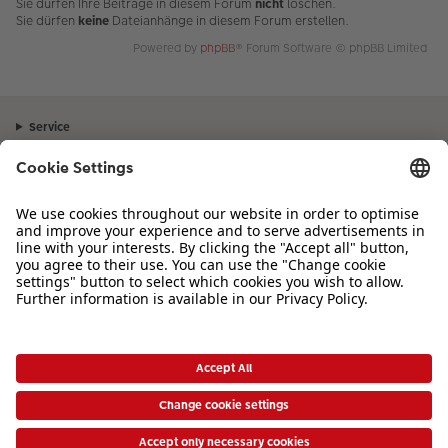
Sie dürfen Ihre Beiträge in diesem Forum
nicht
löschen.
Sie dürfen
keine
Dateianhänge in diesem Forum erstellen.
Powered by
phpBB
® Forum Software © phpBB Limited
Service
Unternehmen
Sortiment
Inspiration
Bei Fragen zu Produkten oder der Bestellung können Sie uns gerne von
Montag bis Samstag von 8:00 – 20:00 Uhr und Sonntag von 10:00 –
20:00 Uhr (gesetzliche Feiertage ausgenommen) unter der Telefonnummer