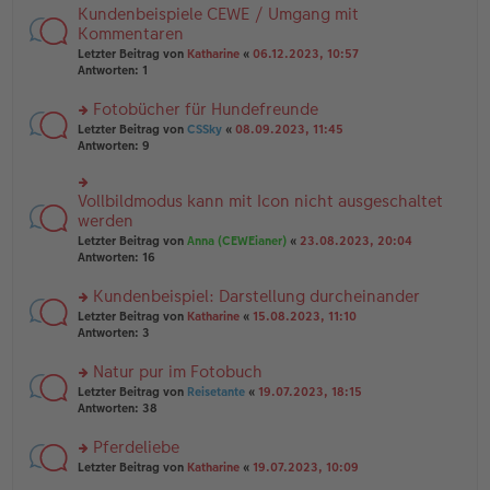
tr
n
Kundenbeispiele CEWE / Umgang mit
n
rs
a
g
er
te
Kommentaren
g
el
B
r
Letzter Beitrag von
Katharine
«
06.12.2023, 10:57
es
ei
u
Antworten:
1
e
tr
n
n
a
g
er
Fotobücher für Hundefreunde
g
el
B
es
rs
Letzter Beitrag von
CSSky
«
08.09.2023, 11:45
ei
e
te
Antworten:
9
tr
n
r
a
er
u
g
B
n
Vollbildmodus kann mit Icon nicht ausgeschaltet
rs
ei
g
te
werden
tr
el
r
Letzter Beitrag von
Anna (CEWEianer)
«
23.08.2023, 20:04
a
es
u
Antworten:
16
g
e
n
n
g
er
Kundenbeispiel: Darstellung durcheinander
el
B
es
rs
Letzter Beitrag von
Katharine
«
15.08.2023, 11:10
ei
e
te
Antworten:
3
tr
n
r
a
er
u
Natur pur im Fotobuch
g
B
n
rs
Letzter Beitrag von
Reisetante
«
19.07.2023, 18:15
ei
g
te
Antworten:
38
tr
el
r
a
es
u
Pferdeliebe
g
e
n
n
rs
Letzter Beitrag von
Katharine
«
19.07.2023, 10:09
g
er
te
el