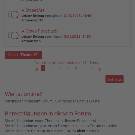
g
el
B
r
es
ei
u
StreetArt
e
tr
n
n
rs
Letzter Beitrag von
spica
«
17.01.2023, 11:46
a
g
er
te
Antworten:
20
g
el
B
r
es
ei
u
Cewe Fotobuch
e
tr
n
n
rs
Letzter Beitrag von
inimu
«
16.11.2022, 11:53
a
g
er
te
Antworten:
5
g
el
B
r
es
ei
u
e
tr
n
Neues
Thema
n
a
g
er
g
Themen als gelesen markieren
• 184 Themen
el
B
es
1
2
3
4
5
…
7
ei
e
S
Nächste
tr
e
n
Gehe zu
a
i
er
g
t
B
e
1
ei
Wer ist online?
v
tr
o
a
n
Mitglieder in diesem Forum: 0 Mitglieder und 11 Gäste
7
g
Berechtigungen in diesem Forum
Sie dürfen
keine
neuen Themen in diesem Forum erstellen.
Sie dürfen
keine
Antworten zu Themen in diesem Forum erstellen.
Sie dürfen Ihre Beiträge in diesem Forum
nicht
ändern.