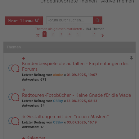
Unbeantwortete Themen
|
Aktive Themen
Neues
Thema
Themen als gelesen markieren
• 184 Themen
1
2
3
4
5
…
7
S
Nächste
e
Themen
i
t
e
1
v
Kundenbeispiele die auffallen - Empfehlungen des
rs
o
n
te
Forums
7
r
Letzter Beitrag von
okular
«
01.09.2025, 19:07
u
Antworten:
671
n
g
el
Radtouren-Fotobücher - Keine Gnade für die Wade
rs
es
te
e
Letzter Beitrag von
CSSky
«
12.08.2025, 08:13
r
n
Antworten:
54
u
er
n
B
Gestaltungen mit den "neuen Masken"
g
ei
rs
Letzter Beitrag von
CSSky
«
03.07.2025, 16:19
el
tr
te
Antworten:
17
es
a
r
e
g
u
n
Kalender