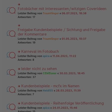
B
r
es
ei
u
e
Fotobücher mit interessanten/witzigen Coverideen
rs
tr
n
n
te
a
g
Letzter Beitrag von
Traumfänger
«
06.07.2023, 18:38
er
r
g
el
Antworten:
17
B
u
es
ei
n
e
tr
g
n
Freigabe Kundenbeispiele / Sichtung und Freigabe
rs
a
el
er
te
der Kommentare
g
es
B
r
e
Letzter Beitrag von
Traumfänger
«
01.05.2023, 10:37
ei
u
n
Antworten:
19
tr
n
er
a
g
B
Karneval im Fotobuch
g
el
ei
es
rs
Letzter Beitrag von
spica
«
11.04.2023, 11:22
tr
e
te
Antworten:
8
a
n
r
g
er
u
leider nicht zu sehen
B
n
rs
Letzter Beitrag von
CEWEianer
«
30.03.2023, 18:45
ei
g
te
Antworten:
37
tr
el
r
a
es
u
Kundenbeispiele - mcfx im Namen
g
e
n
n
rs
Letzter Beitrag von
Heidi55
«
28.03.2023, 11:39
g
er
te
Antworten:
7
el
B
r
es
ei
u
Kundenbeispiele - Reihenfolge Veröffentlichung
e
tr
n
n
rs
Letzter Beitrag von
spica
«
24.01.2023, 15:46
a
g
er
te
Antworten:
15