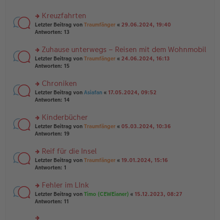
el
B
r
es
ei
u
Kreuzfahrten
e
tr
n
n
rs
Letzter Beitrag von
Traumfänger
«
29.06.2024, 19:40
a
g
er
te
Antworten:
13
g
el
B
r
es
ei
u
Zuhause unterwegs – Reisen mit dem Wohnmobil
e
tr
n
n
rs
Letzter Beitrag von
Traumfänger
«
24.06.2024, 16:13
a
g
er
te
Antworten:
15
g
el
B
r
es
ei
u
Chroniken
e
tr
n
n
rs
Letzter Beitrag von
Asiafan
«
17.05.2024, 09:52
a
g
er
te
Antworten:
14
g
el
B
r
es
ei
u
Kinderbücher
e
tr
n
n
rs
Letzter Beitrag von
Traumfänger
«
05.03.2024, 10:36
a
g
er
te
Antworten:
19
g
el
B
r
es
ei
u
Reif für die Insel
e
tr
n
n
rs
Letzter Beitrag von
Traumfänger
«
19.01.2024, 15:16
a
g
er
te
Antworten:
1
g
el
B
r
es
ei
u
Fehler im LInk
e
tr
n
n
rs
Letzter Beitrag von
Timo (CEWEianer)
«
15.12.2023, 08:27
a
g
er
te
Antworten:
11
g
el
B
r
es
ei
u
e