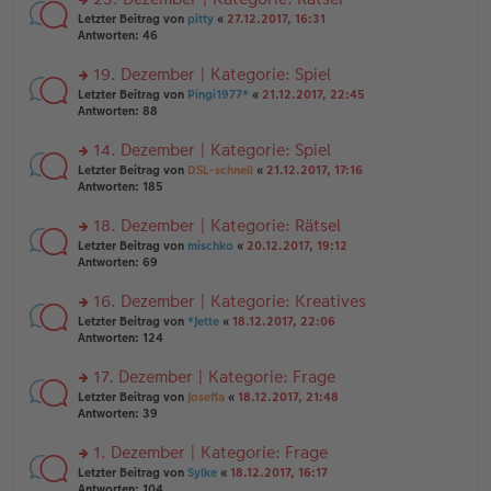
tr
n
n
rs
Letzter Beitrag von
pitty
«
27.12.2017, 16:31
a
g
er
te
Antworten:
46
g
el
B
r
es
ei
u
19. Dezember | Kategorie: Spiel
e
tr
n
n
rs
Letzter Beitrag von
Pingi1977*
«
21.12.2017, 22:45
a
g
er
te
Antworten:
88
g
el
B
r
es
ei
u
14. Dezember | Kategorie: Spiel
e
tr
n
n
rs
Letzter Beitrag von
DSL-schnell
«
21.12.2017, 17:16
a
g
er
te
Antworten:
185
g
el
B
r
es
ei
u
18. Dezember | Kategorie: Rätsel
e
tr
n
n
rs
Letzter Beitrag von
mischko
«
20.12.2017, 19:12
a
g
er
te
Antworten:
69
g
el
B
r
es
ei
u
16. Dezember | Kategorie: Kreatives
e
tr
n
n
rs
Letzter Beitrag von
*Jette
«
18.12.2017, 22:06
a
g
er
te
Antworten:
124
g
el
B
r
es
ei
u
17. Dezember | Kategorie: Frage
e
tr
n
n
rs
Letzter Beitrag von
Josefia
«
18.12.2017, 21:48
a
g
er
te
Antworten:
39
g
el
B
r
es
ei
u
1. Dezember | Kategorie: Frage
e
tr
n
n
rs
Letzter Beitrag von
Sylke
«
18.12.2017, 16:17
a
g
er
te
Antworten:
104