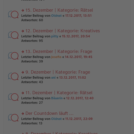
g
el
B
r
es
ei
u
15. Dezember | Kategorie: Rätsel
e
tr
n
n
rs
Letzter Beitrag von
Oldnat
«
17.12.2017, 13:51
a
g
er
te
Antworten:
60
g
el
B
r
es
ei
u
12. Dezember | Kategorie: Kreatives
e
tr
n
n
rs
Letzter Beitrag von
pitty
«
15.12.2017, 20:54
a
g
er
te
Antworten:
95
g
el
B
r
es
ei
u
13. Dezember | Kategorie: Frage
e
tr
n
n
rs
Letzter Beitrag von
Josefia
«
14.12.2017, 19:45
a
g
er
te
Antworten:
39
g
el
B
r
es
ei
u
9. Dezember | Kategorie: Frage
e
tr
n
n
rs
Letzter Beitrag von
ani
«
13.12.2017, 11:02
a
g
er
te
Antworten:
43
g
el
B
r
es
ei
u
11. Dezember | Kategorie: Rätsel
e
tr
n
n
rs
Letzter Beitrag von
Bäuerin
«
12.12.2017, 12:40
a
g
er
te
Antworten:
27
g
el
B
r
es
ei
u
Der Countdown läuft ...
e
tr
n
n
rs
Letzter Beitrag von
Oldnat
«
11.12.2017, 22:09
a
g
er
te
Antworten:
13
g
el
B
r
es
ei
u
8. Dezember | Kategorie: Kreatives
e