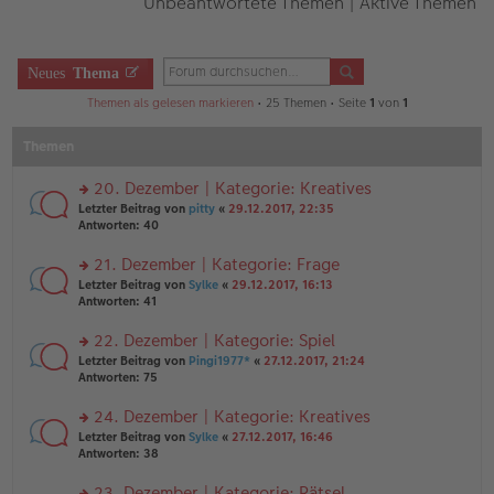
Unbeantwortete Themen
|
Aktive Themen
Neues
Thema
Themen als gelesen markieren
• 25 Themen • Seite
1
von
1
Themen
20. Dezember | Kategorie: Kreatives
rs
Letzter Beitrag von
pitty
«
29.12.2017, 22:35
te
Antworten:
40
r
u
21. Dezember | Kategorie: Frage
n
rs
Letzter Beitrag von
Sylke
«
29.12.2017, 16:13
g
te
Antworten:
41
el
r
es
u
22. Dezember | Kategorie: Spiel
e
n
n
rs
Letzter Beitrag von
Pingi1977*
«
27.12.2017, 21:24
g
er
te
Antworten:
75
el
B
r
es
ei
u
24. Dezember | Kategorie: Kreatives
e
tr
n
n
rs
Letzter Beitrag von
Sylke
«
27.12.2017, 16:46
a
g
er
te
Antworten:
38
g
el
B
r
es
ei
u
23. Dezember | Kategorie: Rätsel
e