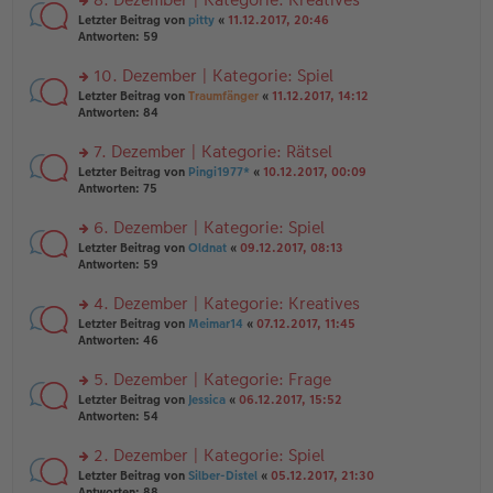
tr
n
n
rs
Letzter Beitrag von
pitty
«
11.12.2017, 20:46
a
g
er
te
Antworten:
59
g
el
B
r
es
ei
u
10. Dezember | Kategorie: Spiel
e
tr
n
n
rs
Letzter Beitrag von
Traumfänger
«
11.12.2017, 14:12
a
g
er
te
Antworten:
84
g
el
B
r
es
ei
u
7. Dezember | Kategorie: Rätsel
e
tr
n
n
rs
Letzter Beitrag von
Pingi1977*
«
10.12.2017, 00:09
a
g
er
te
Antworten:
75
g
el
B
r
es
ei
u
6. Dezember | Kategorie: Spiel
e
tr
n
n
rs
Letzter Beitrag von
Oldnat
«
09.12.2017, 08:13
a
g
er
te
Antworten:
59
g
el
B
r
es
ei
u
4. Dezember | Kategorie: Kreatives
e
tr
n
n
rs
Letzter Beitrag von
Meimar14
«
07.12.2017, 11:45
a
g
er
te
Antworten:
46
g
el
B
r
es
ei
u
5. Dezember | Kategorie: Frage
e
tr
n
n
rs
Letzter Beitrag von
Jessica
«
06.12.2017, 15:52
a
g
er
te
Antworten:
54
g
el
B
r
es
ei
u
2. Dezember | Kategorie: Spiel
e
tr
n
n
rs
Letzter Beitrag von
Silber-Distel
«
05.12.2017, 21:30
a
g
er
te
Antworten:
88