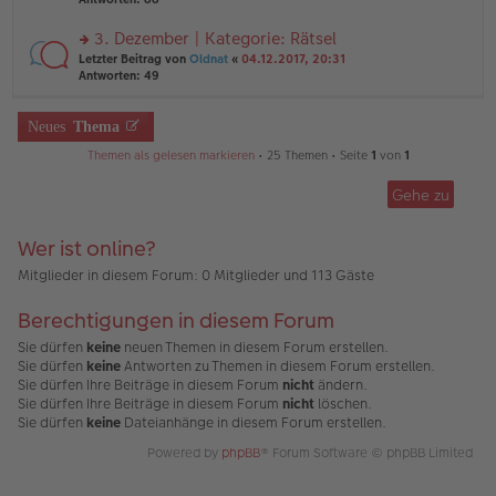
g
el
B
r
es
ei
u
3. Dezember | Kategorie: Rätsel
e
tr
n
n
rs
Letzter Beitrag von
Oldnat
«
04.12.2017, 20:31
a
g
er
te
Antworten:
49
g
el
B
r
es
ei
u
e
tr
n
Neues
Thema
n
a
g
er
g
Themen als gelesen markieren
• 25 Themen • Seite
1
von
1
el
B
es
ei
e
Gehe zu
tr
n
a
er
g
B
Wer ist online?
ei
Mitglieder in diesem Forum: 0 Mitglieder und 113 Gäste
tr
a
g
Berechtigungen in diesem Forum
Sie dürfen
keine
neuen Themen in diesem Forum erstellen.
Sie dürfen
keine
Antworten zu Themen in diesem Forum erstellen.
Sie dürfen Ihre Beiträge in diesem Forum
nicht
ändern.
Sie dürfen Ihre Beiträge in diesem Forum
nicht
löschen.
Sie dürfen
keine
Dateianhänge in diesem Forum erstellen.
Powered by
phpBB
® Forum Software © phpBB Limited