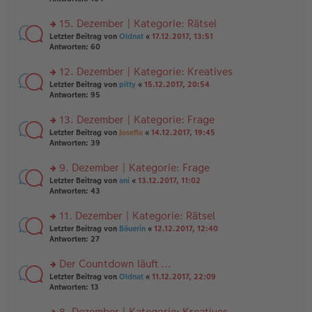
g
el
B
r
es
ei
u
15. Dezember | Kategorie: Rätsel
e
tr
n
n
rs
Letzter Beitrag von
Oldnat
«
17.12.2017, 13:51
a
g
er
te
Antworten:
60
g
el
B
r
es
ei
u
12. Dezember | Kategorie: Kreatives
e
tr
n
n
rs
Letzter Beitrag von
pitty
«
15.12.2017, 20:54
a
g
er
te
Antworten:
95
g
el
B
r
es
ei
u
13. Dezember | Kategorie: Frage
e
tr
n
n
rs
Letzter Beitrag von
Josefia
«
14.12.2017, 19:45
a
g
er
te
Antworten:
39
g
el
B
r
es
ei
u
9. Dezember | Kategorie: Frage
e
tr
n
n
rs
Letzter Beitrag von
ani
«
13.12.2017, 11:02
a
g
er
te
Antworten:
43
g
el
B
r
es
ei
u
11. Dezember | Kategorie: Rätsel
e
tr
n
n
rs
Letzter Beitrag von
Bäuerin
«
12.12.2017, 12:40
a
g
er
te
Antworten:
27
g
el
B
r
es
ei
u
Der Countdown läuft ...
e
tr
n
n
rs
Letzter Beitrag von
Oldnat
«
11.12.2017, 22:09
a
g
er
te
Antworten:
13
g
el
B
r
es
ei
u
8. Dezember | Kategorie: Kreatives
e