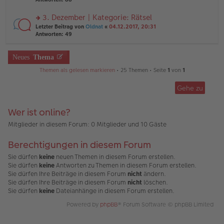
g
el
B
r
es
ei
u
3. Dezember | Kategorie: Rätsel
e
tr
n
n
rs
Letzter Beitrag von
Oldnat
«
04.12.2017, 20:31
a
g
er
te
Antworten:
49
g
el
B
r
es
ei
u
e
tr
n
Neues
Thema
n
a
g
er
g
Themen als gelesen markieren
• 25 Themen • Seite
1
von
1
el
B
es
ei
e
Gehe zu
tr
n
a
er
g
B
Wer ist online?
ei
Mitglieder in diesem Forum: 0 Mitglieder und 10 Gäste
tr
a
g
Berechtigungen in diesem Forum
Sie dürfen
keine
neuen Themen in diesem Forum erstellen.
Sie dürfen
keine
Antworten zu Themen in diesem Forum erstellen.
Sie dürfen Ihre Beiträge in diesem Forum
nicht
ändern.
Sie dürfen Ihre Beiträge in diesem Forum
nicht
löschen.
Sie dürfen
keine
Dateianhänge in diesem Forum erstellen.
Powered by
phpBB
® Forum Software © phpBB Limited