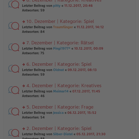
tr
n
n
rs
Letzter Beitrag von
pitty
«
11.12.2017, 20:46
a
g
er
te
Antworten:
59
g
el
B
r
es
ei
u
10. Dezember | Kategorie: Spiel
e
tr
n
n
rs
Letzter Beitrag von
Traumfänger
«
11.12.2017, 14:12
a
g
er
te
Antworten:
84
g
el
B
r
es
ei
u
7. Dezember | Kategorie: Rätsel
e
tr
n
n
rs
Letzter Beitrag von
Pingi1977*
«
10.12.2017, 00:09
a
g
er
te
Antworten:
75
g
el
B
r
es
ei
u
6. Dezember | Kategorie: Spiel
e
tr
n
n
rs
Letzter Beitrag von
Oldnat
«
09.12.2017, 08:13
a
g
er
te
Antworten:
59
g
el
B
r
es
ei
u
4. Dezember | Kategorie: Kreatives
e
tr
n
n
rs
Letzter Beitrag von
Meimar14
«
07.12.2017, 11:45
a
g
er
te
Antworten:
46
g
el
B
r
es
ei
u
5. Dezember | Kategorie: Frage
e
tr
n
n
rs
Letzter Beitrag von
Jessica
«
06.12.2017, 15:52
a
g
er
te
Antworten:
54
g
el
B
r
es
ei
u
2. Dezember | Kategorie: Spiel
e
tr
n
n
rs
Letzter Beitrag von
Silber-Distel
«
05.12.2017, 21:30
a
g
er
te
Antworten:
88