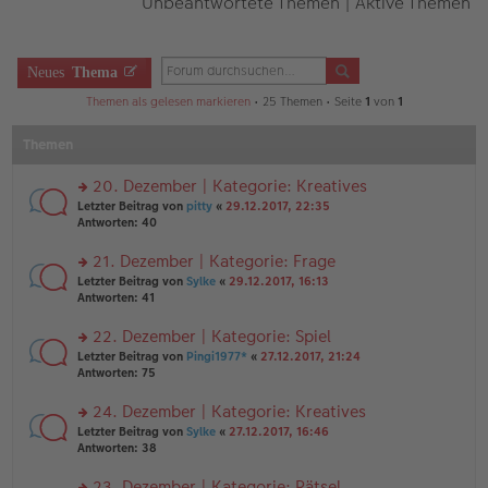
Unbeantwortete Themen
|
Aktive Themen
Neues
Thema
Themen als gelesen markieren
• 25 Themen • Seite
1
von
1
Themen
20. Dezember | Kategorie: Kreatives
rs
Letzter Beitrag von
pitty
«
29.12.2017, 22:35
te
Antworten:
40
r
u
21. Dezember | Kategorie: Frage
n
rs
Letzter Beitrag von
Sylke
«
29.12.2017, 16:13
g
te
Antworten:
41
el
r
es
u
22. Dezember | Kategorie: Spiel
e
n
n
rs
Letzter Beitrag von
Pingi1977*
«
27.12.2017, 21:24
g
er
te
Antworten:
75
el
B
r
es
ei
u
24. Dezember | Kategorie: Kreatives
e
tr
n
n
rs
Letzter Beitrag von
Sylke
«
27.12.2017, 16:46
a
g
er
te
Antworten:
38
g
el
B
r
es
ei
u
23. Dezember | Kategorie: Rätsel
e