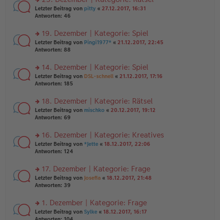
tr
n
n
rs
Letzter Beitrag von
pitty
«
27.12.2017, 16:31
a
g
er
te
Antworten:
46
g
el
B
r
es
ei
u
19. Dezember | Kategorie: Spiel
e
tr
n
n
rs
Letzter Beitrag von
Pingi1977*
«
21.12.2017, 22:45
a
g
er
te
Antworten:
88
g
el
B
r
es
ei
u
14. Dezember | Kategorie: Spiel
e
tr
n
n
rs
Letzter Beitrag von
DSL-schnell
«
21.12.2017, 17:16
a
g
er
te
Antworten:
185
g
el
B
r
es
ei
u
18. Dezember | Kategorie: Rätsel
e
tr
n
n
rs
Letzter Beitrag von
mischko
«
20.12.2017, 19:12
a
g
er
te
Antworten:
69
g
el
B
r
es
ei
u
16. Dezember | Kategorie: Kreatives
e
tr
n
n
rs
Letzter Beitrag von
*Jette
«
18.12.2017, 22:06
a
g
er
te
Antworten:
124
g
el
B
r
es
ei
u
17. Dezember | Kategorie: Frage
e
tr
n
n
rs
Letzter Beitrag von
Josefia
«
18.12.2017, 21:48
a
g
er
te
Antworten:
39
g
el
B
r
es
ei
u
1. Dezember | Kategorie: Frage
e
tr
n
n
rs
Letzter Beitrag von
Sylke
«
18.12.2017, 16:17
a
g
er
te
Antworten:
104