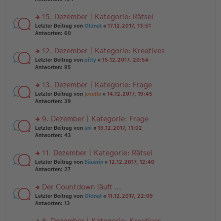
g
el
B
r
es
ei
u
15. Dezember | Kategorie: Rätsel
e
tr
n
n
rs
Letzter Beitrag von
Oldnat
«
17.12.2017, 13:51
a
g
er
te
Antworten:
60
g
el
B
r
es
ei
u
12. Dezember | Kategorie: Kreatives
e
tr
n
n
rs
Letzter Beitrag von
pitty
«
15.12.2017, 20:54
a
g
er
te
Antworten:
95
g
el
B
r
es
ei
u
13. Dezember | Kategorie: Frage
e
tr
n
n
rs
Letzter Beitrag von
Josefia
«
14.12.2017, 19:45
a
g
er
te
Antworten:
39
g
el
B
r
es
ei
u
9. Dezember | Kategorie: Frage
e
tr
n
n
rs
Letzter Beitrag von
ani
«
13.12.2017, 11:02
a
g
er
te
Antworten:
43
g
el
B
r
es
ei
u
11. Dezember | Kategorie: Rätsel
e
tr
n
n
rs
Letzter Beitrag von
Bäuerin
«
12.12.2017, 12:40
a
g
er
te
Antworten:
27
g
el
B
r
es
ei
u
Der Countdown läuft ...
e
tr
n
n
rs
Letzter Beitrag von
Oldnat
«
11.12.2017, 22:09
a
g
er
te
Antworten:
13
g
el
B
r
es
ei
u
8. Dezember | Kategorie: Kreatives
e