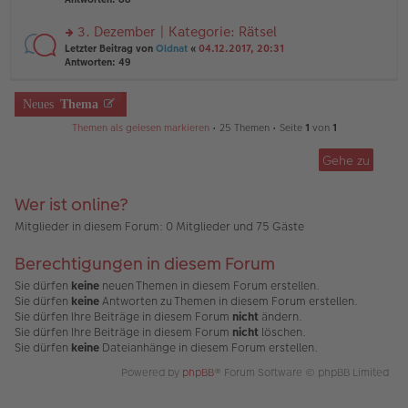
g
el
B
r
es
ei
u
3. Dezember | Kategorie: Rätsel
e
tr
n
n
rs
Letzter Beitrag von
Oldnat
«
04.12.2017, 20:31
a
g
er
te
Antworten:
49
g
el
B
r
es
ei
u
e
tr
n
Neues
Thema
n
a
g
er
g
Themen als gelesen markieren
• 25 Themen • Seite
1
von
1
el
B
es
ei
e
Gehe zu
tr
n
a
er
g
B
Wer ist online?
ei
Mitglieder in diesem Forum: 0 Mitglieder und 75 Gäste
tr
a
g
Berechtigungen in diesem Forum
Sie dürfen
keine
neuen Themen in diesem Forum erstellen.
Sie dürfen
keine
Antworten zu Themen in diesem Forum erstellen.
Sie dürfen Ihre Beiträge in diesem Forum
nicht
ändern.
Sie dürfen Ihre Beiträge in diesem Forum
nicht
löschen.
Sie dürfen
keine
Dateianhänge in diesem Forum erstellen.
Powered by
phpBB
® Forum Software © phpBB Limited