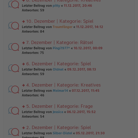
tr
n
n
rs
Letzter Beitrag von
pitty
«
11.12.2017, 20:46
a
g
er
te
Antworten:
59
g
el
B
r
es
ei
u
10. Dezember | Kategorie: Spiel
e
tr
n
n
rs
Letzter Beitrag von
Traumfänger
«
11.12.2017, 14:12
a
g
er
te
Antworten:
84
g
el
B
r
es
ei
u
7. Dezember | Kategorie: Rätsel
e
tr
n
n
rs
Letzter Beitrag von
Pingi1977*
«
10.12.2017, 00:09
a
g
er
te
Antworten:
75
g
el
B
r
es
ei
u
6. Dezember | Kategorie: Spiel
e
tr
n
n
rs
Letzter Beitrag von
Oldnat
«
09.12.2017, 08:13
a
g
er
te
Antworten:
59
g
el
B
r
es
ei
u
4. Dezember | Kategorie: Kreatives
e
tr
n
n
rs
Letzter Beitrag von
Meimar14
«
07.12.2017, 11:45
a
g
er
te
Antworten:
46
g
el
B
r
es
ei
u
5. Dezember | Kategorie: Frage
e
tr
n
n
rs
Letzter Beitrag von
Jessica
«
06.12.2017, 15:52
a
g
er
te
Antworten:
54
g
el
B
r
es
ei
u
2. Dezember | Kategorie: Spiel
e
tr
n
n
rs
Letzter Beitrag von
Silber-Distel
«
05.12.2017, 21:30
a
g
er
te
Antworten:
88