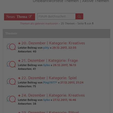
Unbeantwortete Themen
|
Aktive Themen
Neues
Thema
Themen als gelesen markieren
• 25 Themen • Seite
1
von
1
Themen
20. Dezember | Kategorie: Kreatives
rs
Letzter Beitrag von
pitty
«
29.12.2017, 22:35
te
Antworten:
40
r
u
21. Dezember | Kategorie: Frage
n
rs
Letzter Beitrag von
Sylke
«
29.12.2017, 16:13
g
te
Antworten:
41
el
r
es
u
22. Dezember | Kategorie: Spiel
e
n
n
rs
Letzter Beitrag von
Pingi1977*
«
27.12.2017, 21:24
g
er
te
Antworten:
75
el
B
r
es
ei
u
24. Dezember | Kategorie: Kreatives
e
tr
n
n
rs
Letzter Beitrag von
Sylke
«
27.12.2017, 16:46
a
g
er
te
Antworten:
38
g
el
B
r
es
ei
u
23. Dezember | Kategorie: Rätsel
e