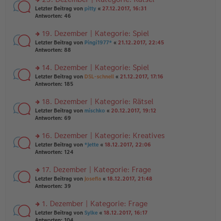
tr
n
n
rs
Letzter Beitrag von
pitty
«
27.12.2017, 16:31
a
g
er
te
Antworten:
46
g
el
B
r
es
ei
u
19. Dezember | Kategorie: Spiel
e
tr
n
n
rs
Letzter Beitrag von
Pingi1977*
«
21.12.2017, 22:45
a
g
er
te
Antworten:
88
g
el
B
r
es
ei
u
14. Dezember | Kategorie: Spiel
e
tr
n
n
rs
Letzter Beitrag von
DSL-schnell
«
21.12.2017, 17:16
a
g
er
te
Antworten:
185
g
el
B
r
es
ei
u
18. Dezember | Kategorie: Rätsel
e
tr
n
n
rs
Letzter Beitrag von
mischko
«
20.12.2017, 19:12
a
g
er
te
Antworten:
69
g
el
B
r
es
ei
u
16. Dezember | Kategorie: Kreatives
e
tr
n
n
rs
Letzter Beitrag von
*Jette
«
18.12.2017, 22:06
a
g
er
te
Antworten:
124
g
el
B
r
es
ei
u
17. Dezember | Kategorie: Frage
e
tr
n
n
rs
Letzter Beitrag von
Josefia
«
18.12.2017, 21:48
a
g
er
te
Antworten:
39
g
el
B
r
es
ei
u
1. Dezember | Kategorie: Frage
e
tr
n
n
rs
Letzter Beitrag von
Sylke
«
18.12.2017, 16:17
a
g
er
te
Antworten:
104