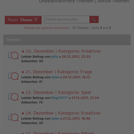
Unbeantwortete Themen
|
Aktive Themen
Neues
Thema
Themen als gelesen markieren
• 25 Themen • Seite
1
von
1
Themen
20. Dezember | Kategorie: Kreatives
rs
Letzter Beitrag von
pitty
«
29.12.2017, 22:35
te
Antworten:
40
r
u
21. Dezember | Kategorie: Frage
n
rs
Letzter Beitrag von
Sylke
«
29.12.2017, 16:13
g
te
Antworten:
41
el
r
es
u
22. Dezember | Kategorie: Spiel
e
n
n
rs
Letzter Beitrag von
Pingi1977*
«
27.12.2017, 21:24
g
er
te
Antworten:
75
el
B
r
es
ei
u
24. Dezember | Kategorie: Kreatives
e
tr
n
n
rs
Letzter Beitrag von
Sylke
«
27.12.2017, 16:46
a
g
er
te
Antworten:
38
g
el
B
r
es
ei
u
23. Dezember | Kategorie: Rätsel
e