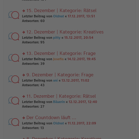
g
el
B
r
es
ei
u
15. Dezember | Kategorie: Rätsel
e
tr
n
n
rs
Letzter Beitrag von
Oldnat
«
17.12.2017, 13:51
a
g
er
te
Antworten:
60
g
el
B
r
es
ei
u
12. Dezember | Kategorie: Kreatives
e
tr
n
n
rs
Letzter Beitrag von
pitty
«
15.12.2017, 20:54
a
g
er
te
Antworten:
95
g
el
B
r
es
ei
u
13. Dezember | Kategorie: Frage
e
tr
n
n
rs
Letzter Beitrag von
Josefia
«
14.12.2017, 19:45
a
g
er
te
Antworten:
39
g
el
B
r
es
ei
u
9. Dezember | Kategorie: Frage
e
tr
n
n
rs
Letzter Beitrag von
ani
«
13.12.2017, 11:02
a
g
er
te
Antworten:
43
g
el
B
r
es
ei
u
11. Dezember | Kategorie: Rätsel
e
tr
n
n
rs
Letzter Beitrag von
Bäuerin
«
12.12.2017, 12:40
a
g
er
te
Antworten:
27
g
el
B
r
es
ei
u
Der Countdown läuft ...
e
tr
n
n
rs
Letzter Beitrag von
Oldnat
«
11.12.2017, 22:09
a
g
er
te
Antworten:
13
g
el
B
r
es
ei
u
8. Dezember | Kategorie: Kreatives
e