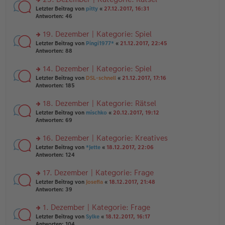
tr
n
n
rs
Letzter Beitrag von
pitty
«
27.12.2017, 16:31
a
g
er
te
Antworten:
46
g
el
B
r
es
ei
u
19. Dezember | Kategorie: Spiel
e
tr
n
n
rs
Letzter Beitrag von
Pingi1977*
«
21.12.2017, 22:45
a
g
er
te
Antworten:
88
g
el
B
r
es
ei
u
14. Dezember | Kategorie: Spiel
e
tr
n
n
rs
Letzter Beitrag von
DSL-schnell
«
21.12.2017, 17:16
a
g
er
te
Antworten:
185
g
el
B
r
es
ei
u
18. Dezember | Kategorie: Rätsel
e
tr
n
n
rs
Letzter Beitrag von
mischko
«
20.12.2017, 19:12
a
g
er
te
Antworten:
69
g
el
B
r
es
ei
u
16. Dezember | Kategorie: Kreatives
e
tr
n
n
rs
Letzter Beitrag von
*Jette
«
18.12.2017, 22:06
a
g
er
te
Antworten:
124
g
el
B
r
es
ei
u
17. Dezember | Kategorie: Frage
e
tr
n
n
rs
Letzter Beitrag von
Josefia
«
18.12.2017, 21:48
a
g
er
te
Antworten:
39
g
el
B
r
es
ei
u
1. Dezember | Kategorie: Frage
e
tr
n
n
rs
Letzter Beitrag von
Sylke
«
18.12.2017, 16:17
a
g
er
te
Antworten:
104