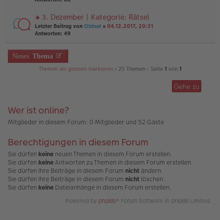
g
el
B
r
es
ei
u
3. Dezember | Kategorie: Rätsel
e
tr
n
n
rs
Letzter Beitrag von
Oldnat
«
04.12.2017, 20:31
a
g
er
te
Antworten:
49
g
el
B
r
es
ei
u
e
tr
n
Neues
Thema
n
a
g
er
g
Themen als gelesen markieren
• 25 Themen • Seite
1
von
1
el
B
es
ei
e
Gehe zu
tr
n
a
er
g
B
Wer ist online?
ei
Mitglieder in diesem Forum: 0 Mitglieder und 52 Gäste
tr
a
g
Berechtigungen in diesem Forum
Sie dürfen
keine
neuen Themen in diesem Forum erstellen.
Sie dürfen
keine
Antworten zu Themen in diesem Forum erstellen.
Sie dürfen Ihre Beiträge in diesem Forum
nicht
ändern.
Sie dürfen Ihre Beiträge in diesem Forum
nicht
löschen.
Sie dürfen
keine
Dateianhänge in diesem Forum erstellen.
Powered by
phpBB
® Forum Software © phpBB Limited