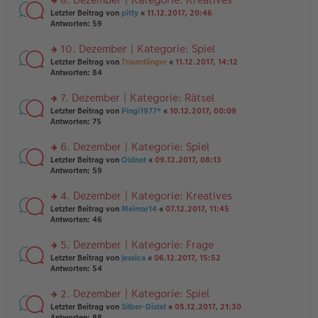
tr
n
n
rs
Letzter Beitrag von
pitty
«
11.12.2017, 20:46
a
g
er
te
Antworten:
59
g
el
B
r
es
ei
u
10. Dezember | Kategorie: Spiel
e
tr
n
n
rs
Letzter Beitrag von
Traumfänger
«
11.12.2017, 14:12
a
g
er
te
Antworten:
84
g
el
B
r
es
ei
u
7. Dezember | Kategorie: Rätsel
e
tr
n
n
rs
Letzter Beitrag von
Pingi1977*
«
10.12.2017, 00:09
a
g
er
te
Antworten:
75
g
el
B
r
es
ei
u
6. Dezember | Kategorie: Spiel
e
tr
n
n
rs
Letzter Beitrag von
Oldnat
«
09.12.2017, 08:13
a
g
er
te
Antworten:
59
g
el
B
r
es
ei
u
4. Dezember | Kategorie: Kreatives
e
tr
n
n
rs
Letzter Beitrag von
Meimar14
«
07.12.2017, 11:45
a
g
er
te
Antworten:
46
g
el
B
r
es
ei
u
5. Dezember | Kategorie: Frage
e
tr
n
n
rs
Letzter Beitrag von
Jessica
«
06.12.2017, 15:52
a
g
er
te
Antworten:
54
g
el
B
r
es
ei
u
2. Dezember | Kategorie: Spiel
e
tr
n
n
rs
Letzter Beitrag von
Silber-Distel
«
05.12.2017, 21:30
a
g
er
te
Antworten:
88