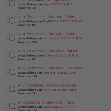
tr
n
n
rs
Letzter Beitrag von
pitty
«
27.12.2017, 16:31
a
g
er
te
Antworten:
46
g
el
B
r
es
ei
u
19. Dezember | Kategorie: Spiel
e
tr
n
n
rs
Letzter Beitrag von
Pingi1977*
«
21.12.2017, 22:45
a
g
er
te
Antworten:
88
g
el
B
r
es
ei
u
14. Dezember | Kategorie: Spiel
e
tr
n
n
rs
Letzter Beitrag von
DSL-schnell
«
21.12.2017, 17:16
a
g
er
te
Antworten:
185
g
el
B
r
es
ei
u
18. Dezember | Kategorie: Rätsel
e
tr
n
n
rs
Letzter Beitrag von
mischko
«
20.12.2017, 19:12
a
g
er
te
Antworten:
69
g
el
B
r
es
ei
u
16. Dezember | Kategorie: Kreatives
e
tr
n
n
rs
Letzter Beitrag von
*Jette
«
18.12.2017, 22:06
a
g
er
te
Antworten:
124
g
el
B
r
es
ei
u
17. Dezember | Kategorie: Frage
e
tr
n
n
rs
Letzter Beitrag von
Josefia
«
18.12.2017, 21:48
a
g
er
te
Antworten:
39
g
el
B
r
es
ei
u
1. Dezember | Kategorie: Frage
e
tr
n
n
rs
Letzter Beitrag von
Sylke
«
18.12.2017, 16:17
a
g
er
te
Antworten:
104