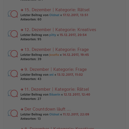
g
el
B
r
es
ei
u
15. Dezember | Kategorie: Rätsel
e
tr
n
n
rs
Letzter Beitrag von
Oldnat
«
17.12.2017, 13:51
a
g
er
te
Antworten:
60
g
el
B
r
es
ei
u
12. Dezember | Kategorie: Kreatives
e
tr
n
n
rs
Letzter Beitrag von
pitty
«
15.12.2017, 20:54
a
g
er
te
Antworten:
95
g
el
B
r
es
ei
u
13. Dezember | Kategorie: Frage
e
tr
n
n
rs
Letzter Beitrag von
Josefia
«
14.12.2017, 19:45
a
g
er
te
Antworten:
39
g
el
B
r
es
ei
u
9. Dezember | Kategorie: Frage
e
tr
n
n
rs
Letzter Beitrag von
ani
«
13.12.2017, 11:02
a
g
er
te
Antworten:
43
g
el
B
r
es
ei
u
11. Dezember | Kategorie: Rätsel
e
tr
n
n
rs
Letzter Beitrag von
Bäuerin
«
12.12.2017, 12:40
a
g
er
te
Antworten:
27
g
el
B
r
es
ei
u
Der Countdown läuft ...
e
tr
n
n
rs
Letzter Beitrag von
Oldnat
«
11.12.2017, 22:09
a
g
er
te
Antworten:
13
g
el
B
r
es
ei
u
8. Dezember | Kategorie: Kreatives
e