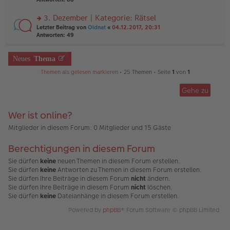
g
el
B
r
es
ei
u
3. Dezember | Kategorie: Rätsel
e
tr
n
n
rs
Letzter Beitrag von
Oldnat
«
04.12.2017, 20:31
a
g
er
te
Antworten:
49
g
el
B
r
es
ei
u
e
tr
n
Neues
Thema
n
a
g
er
g
Themen als gelesen markieren
• 25 Themen • Seite
1
von
1
el
B
es
ei
e
Gehe zu
tr
n
a
er
g
B
Wer ist online?
ei
Mitglieder in diesem Forum: 0 Mitglieder und 15 Gäste
tr
a
g
Berechtigungen in diesem Forum
Sie dürfen
keine
neuen Themen in diesem Forum erstellen.
Sie dürfen
keine
Antworten zu Themen in diesem Forum erstellen.
Sie dürfen Ihre Beiträge in diesem Forum
nicht
ändern.
Sie dürfen Ihre Beiträge in diesem Forum
nicht
löschen.
Sie dürfen
keine
Dateianhänge in diesem Forum erstellen.
Powered by
phpBB
® Forum Software © phpBB Limited