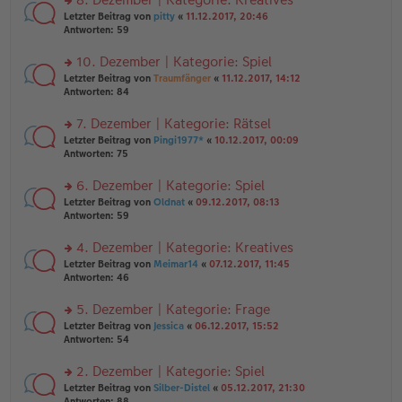
tr
n
n
rs
Letzter Beitrag von
pitty
«
11.12.2017, 20:46
a
g
er
te
Antworten:
59
g
el
B
r
es
ei
u
10. Dezember | Kategorie: Spiel
e
tr
n
n
rs
Letzter Beitrag von
Traumfänger
«
11.12.2017, 14:12
a
g
er
te
Antworten:
84
g
el
B
r
es
ei
u
7. Dezember | Kategorie: Rätsel
e
tr
n
n
rs
Letzter Beitrag von
Pingi1977*
«
10.12.2017, 00:09
a
g
er
te
Antworten:
75
g
el
B
r
es
ei
u
6. Dezember | Kategorie: Spiel
e
tr
n
n
rs
Letzter Beitrag von
Oldnat
«
09.12.2017, 08:13
a
g
er
te
Antworten:
59
g
el
B
r
es
ei
u
4. Dezember | Kategorie: Kreatives
e
tr
n
n
rs
Letzter Beitrag von
Meimar14
«
07.12.2017, 11:45
a
g
er
te
Antworten:
46
g
el
B
r
es
ei
u
5. Dezember | Kategorie: Frage
e
tr
n
n
rs
Letzter Beitrag von
Jessica
«
06.12.2017, 15:52
a
g
er
te
Antworten:
54
g
el
B
r
es
ei
u
2. Dezember | Kategorie: Spiel
e
tr
n
n
rs
Letzter Beitrag von
Silber-Distel
«
05.12.2017, 21:30
a
g
er
te
Antworten:
88