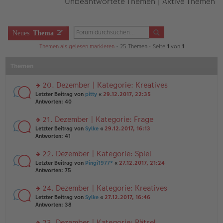
Unbeantwortete Themen
|
Aktive Themen
Neues
Thema
Themen als gelesen markieren
• 25 Themen • Seite
1
von
1
Themen
20. Dezember | Kategorie: Kreatives
rs
Letzter Beitrag von
pitty
«
29.12.2017, 22:35
te
Antworten:
40
r
u
21. Dezember | Kategorie: Frage
n
rs
Letzter Beitrag von
Sylke
«
29.12.2017, 16:13
g
te
Antworten:
41
el
r
es
u
22. Dezember | Kategorie: Spiel
e
n
n
rs
Letzter Beitrag von
Pingi1977*
«
27.12.2017, 21:24
g
er
te
Antworten:
75
el
B
r
es
ei
u
24. Dezember | Kategorie: Kreatives
e
tr
n
n
rs
Letzter Beitrag von
Sylke
«
27.12.2017, 16:46
a
g
er
te
Antworten:
38
g
el
B
r
es
ei
u
23. Dezember | Kategorie: Rätsel
e