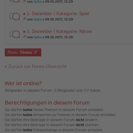
ei
e
n
rs
g
t
von
Sylke
» 09.10.2017, 12:29
tr
n
g
te
e
A
es
a
er
el
r
nh
a
2. Dezember | Kategorie: Spiel
g
B
es
u
än
m
ei
e
n
rs
g
t
von
Sylke
» 09.10.2017, 12:29
tr
n
g
te
e
A
es
a
er
el
r
nh
a
3. Dezember | Kategorie: Rätsel
g
B
es
u
än
m
ei
e
n
rs
g
t
von
Sylke
» 09.10.2017, 12:29
tr
n
g
te
e
A
es
a
er
el
r
nh
a
g
B
es
u
än
m
Neues
Thema
ei
e
n
g
t
tr
n
g
e
A
a
er
el
nh
Zurück zur Foren-Übersicht
g
B
es
än
ei
e
g
tr
n
e
a
er
Wer ist online?
g
B
Mitglieder in diesem Forum: 0 Mitglieder und 117 Gäste
ei
tr
a
Berechtigungen in diesem Forum
g
Sie dürfen
keine
neuen Themen in diesem Forum erstellen.
Sie dürfen
keine
Antworten zu Themen in diesem Forum erstellen.
Sie dürfen Ihre Beiträge in diesem Forum
nicht
ändern.
Sie dürfen Ihre Beiträge in diesem Forum
nicht
löschen.
Sie dürfen
keine
Dateianhänge in diesem Forum erstellen.