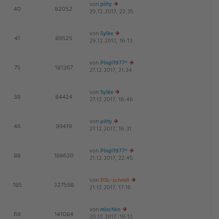
von
pitty
E
40
82052
29.12.2017, 22:35
e
G
u
es
von
Sylke
te
E
41
89525
29.12.2017, 16:13
r
e
G
B
u
ei
es
von
Pingi1977*
tr
te
E
75
181367
27.12.2017, 21:24
a
r
e
G
g
B
u
ei
es
von
Sylke
tr
te
E
38
84424
27.12.2017, 16:46
a
e
r
G
g
u
B
es
ei
von
pitty
te
tr
E
46
99419
27.12.2017, 16:31
e
r
a
G
u
B
g
es
ei
von
Pingi1977*
te
tr
E
88
188630
21.12.2017, 22:45
r
a
e
G
B
g
u
ei
es
von
DSL-schnell
tr
te
E
185
327598
21.12.2017, 17:16
a
r
e
G
g
B
u
ei
es
von
mischko
tr
te
E
69
141084
20.12.2017, 19:12
e
a
r