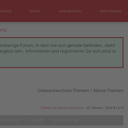
eratung
Service
Auftragsstatus
Mein Account
ung
bisherige Forum, in dem Sie sich gerade befinden, steht
ch sein. Informieren und registrieren Sie sich jetzt in
Unbeantwortete Themen
|
Aktive Themen
Themen als gelesen markieren
• 25 Themen • Seite
1
von
1
Antworten
Zugriffe
Letzter Beitrag