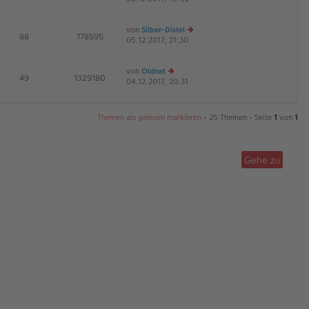
G
u
g
B
es
ei
von
Silber-Distel
te
tr
E
88
178595
05.12.2017, 21:30
r
a
e
G
B
g
u
ei
es
von
Oldnat
tr
te
E
49
1329180
04.12.2017, 20:31
a
e
r
G
g
u
B
es
ei
te
tr
Themen als gelesen markieren
• 25 Themen • Seite
1
von
1
r
a
B
g
ei
tr
Gehe zu
a
g