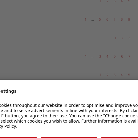
1
2
3
4
5
1
…
5
6
7
8
9
1
2
3
1
…
3
4
5
6
7
1
2
3
4
5
1
…
3
4
5
6
7
1
2
3
1
2
3