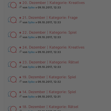
20. Dezember | Kategorie: Kreatives
rs
von
Sylke
» 09.10.2017, 12:33
te
es
r
a
21. Dezember | Kategorie: Frage
u
m
n
rs
t
von
Sylke
» 09.10.2017, 12:33
g
te
A
es
el
r
nh
a
22. Dezember | Kategorie: Spiel
es
u
än
m
e
n
rs
g
t
von
Sylke
» 09.10.2017, 12:33
n
g
te
e
A
es
er
el
r
nh
a
24. Dezember | Kategorie: Kreatives
B
es
u
än
m
ei
e
n
rs
g
t
von
Sylke
» 09.10.2017, 12:33
tr
n
g
te
e
A
es
a
er
el
r
nh
a
23. Dezember | Kategorie: Rätsel
g
B
es
u
än
m
ei
e
n
rs
g
t
von
Sylke
» 09.10.2017, 12:33
tr
n
g
te
e
A
es
a
er
el
r
nh
a
19. Dezember | Kategorie: Spiel
g
B
es
u
än
m
ei
e
n
rs
g
t
von
Sylke
» 09.10.2017, 12:32
tr
n
g
te
e
A
es
a
er
el
r
nh
a
14. Dezember | Kategorie: Spiel
g
B
es
u
än
m
ei
e
n
rs
g
t
von
Sylke
» 09.10.2017, 12:31
tr
n
g
te
e
A
es
a
er
el
r
nh
a
18. Dezember | Kategorie: Rätsel
g
B
es
u
än
m