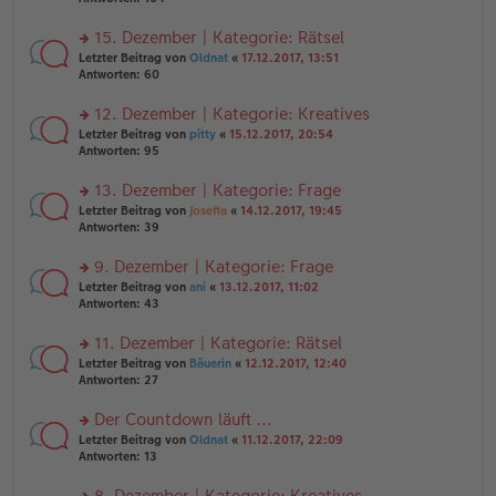
g
el
B
r
es
ei
u
15. Dezember | Kategorie: Rätsel
e
tr
n
n
rs
Letzter Beitrag von
Oldnat
«
17.12.2017, 13:51
a
g
er
te
Antworten:
60
g
el
B
r
es
ei
u
12. Dezember | Kategorie: Kreatives
e
tr
n
n
rs
Letzter Beitrag von
pitty
«
15.12.2017, 20:54
a
g
er
te
Antworten:
95
g
el
B
r
es
ei
u
13. Dezember | Kategorie: Frage
e
tr
n
n
rs
Letzter Beitrag von
Josefia
«
14.12.2017, 19:45
a
g
er
te
Antworten:
39
g
el
B
r
es
ei
u
9. Dezember | Kategorie: Frage
e
tr
n
n
rs
Letzter Beitrag von
ani
«
13.12.2017, 11:02
a
g
er
te
Antworten:
43
g
el
B
r
es
ei
u
11. Dezember | Kategorie: Rätsel
e
tr
n
n
rs
Letzter Beitrag von
Bäuerin
«
12.12.2017, 12:40
a
g
er
te
Antworten:
27
g
el
B
r
es
ei
u
Der Countdown läuft ...
e
tr
n
n
rs
Letzter Beitrag von
Oldnat
«
11.12.2017, 22:09
a
g
er
te
Antworten:
13
g
el
B
r
es
ei
u
8. Dezember | Kategorie: Kreatives
e