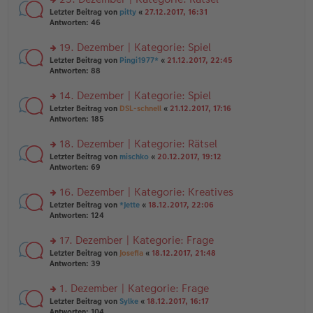
tr
n
n
rs
Letzter Beitrag von
pitty
«
27.12.2017, 16:31
a
g
er
te
Antworten:
46
g
el
B
r
es
ei
u
19. Dezember | Kategorie: Spiel
e
tr
n
n
rs
Letzter Beitrag von
Pingi1977*
«
21.12.2017, 22:45
a
g
er
te
Antworten:
88
g
el
B
r
es
ei
u
14. Dezember | Kategorie: Spiel
e
tr
n
n
rs
Letzter Beitrag von
DSL-schnell
«
21.12.2017, 17:16
a
g
er
te
Antworten:
185
g
el
B
r
es
ei
u
18. Dezember | Kategorie: Rätsel
e
tr
n
n
rs
Letzter Beitrag von
mischko
«
20.12.2017, 19:12
a
g
er
te
Antworten:
69
g
el
B
r
es
ei
u
16. Dezember | Kategorie: Kreatives
e
tr
n
n
rs
Letzter Beitrag von
*Jette
«
18.12.2017, 22:06
a
g
er
te
Antworten:
124
g
el
B
r
es
ei
u
17. Dezember | Kategorie: Frage
e
tr
n
n
rs
Letzter Beitrag von
Josefia
«
18.12.2017, 21:48
a
g
er
te
Antworten:
39
g
el
B
r
es
ei
u
1. Dezember | Kategorie: Frage
e
tr
n
n
rs
Letzter Beitrag von
Sylke
«
18.12.2017, 16:17
a
g
er
te
Antworten:
104