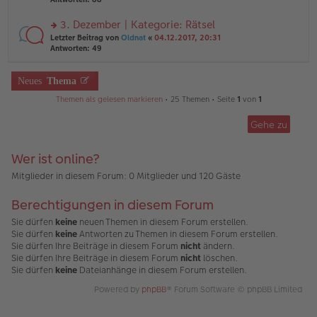
g
el
B
r
es
ei
u
3. Dezember | Kategorie: Rätsel
e
tr
n
n
rs
Letzter Beitrag von
Oldnat
«
04.12.2017, 20:31
a
g
er
te
Antworten:
49
g
el
B
r
es
ei
u
e
tr
n
Neues
Thema
n
a
g
er
g
Themen als gelesen markieren
• 25 Themen • Seite
1
von
1
el
B
es
ei
e
Gehe zu
tr
n
a
er
g
B
Wer ist online?
ei
Mitglieder in diesem Forum: 0 Mitglieder und 120 Gäste
tr
a
g
Berechtigungen in diesem Forum
Sie dürfen
keine
neuen Themen in diesem Forum erstellen.
Sie dürfen
keine
Antworten zu Themen in diesem Forum erstellen.
Sie dürfen Ihre Beiträge in diesem Forum
nicht
ändern.
Sie dürfen Ihre Beiträge in diesem Forum
nicht
löschen.
Sie dürfen
keine
Dateianhänge in diesem Forum erstellen.
Powered by
phpBB
® Forum Software © phpBB Limited