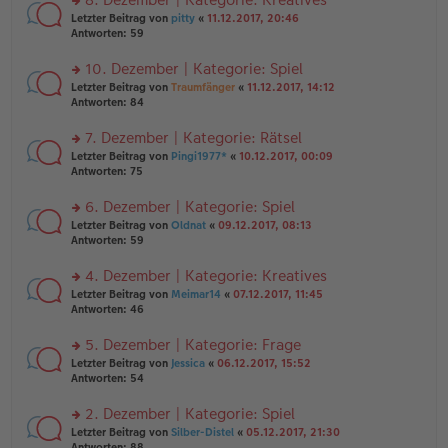
tr
n
n
rs
Letzter Beitrag von
pitty
«
11.12.2017, 20:46
a
g
er
te
Antworten:
59
g
el
B
r
es
ei
u
10. Dezember | Kategorie: Spiel
e
tr
n
n
rs
Letzter Beitrag von
Traumfänger
«
11.12.2017, 14:12
a
g
er
te
Antworten:
84
g
el
B
r
es
ei
u
7. Dezember | Kategorie: Rätsel
e
tr
n
n
rs
Letzter Beitrag von
Pingi1977*
«
10.12.2017, 00:09
a
g
er
te
Antworten:
75
g
el
B
r
es
ei
u
6. Dezember | Kategorie: Spiel
e
tr
n
n
rs
Letzter Beitrag von
Oldnat
«
09.12.2017, 08:13
a
g
er
te
Antworten:
59
g
el
B
r
es
ei
u
4. Dezember | Kategorie: Kreatives
e
tr
n
n
rs
Letzter Beitrag von
Meimar14
«
07.12.2017, 11:45
a
g
er
te
Antworten:
46
g
el
B
r
es
ei
u
5. Dezember | Kategorie: Frage
e
tr
n
n
rs
Letzter Beitrag von
Jessica
«
06.12.2017, 15:52
a
g
er
te
Antworten:
54
g
el
B
r
es
ei
u
2. Dezember | Kategorie: Spiel
e
tr
n
n
rs
Letzter Beitrag von
Silber-Distel
«
05.12.2017, 21:30
a
g
er
te
Antworten:
88