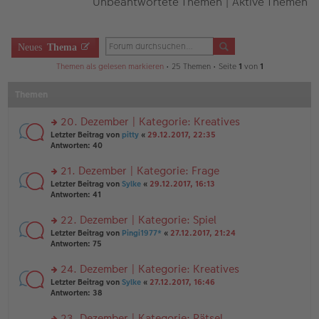
Unbeantwortete Themen
|
Aktive Themen
Neues
Thema
Themen als gelesen markieren
• 25 Themen • Seite
1
von
1
Themen
20. Dezember | Kategorie: Kreatives
rs
Letzter Beitrag von
pitty
«
29.12.2017, 22:35
te
Antworten:
40
r
u
21. Dezember | Kategorie: Frage
n
rs
Letzter Beitrag von
Sylke
«
29.12.2017, 16:13
g
te
Antworten:
41
el
r
es
u
22. Dezember | Kategorie: Spiel
e
n
n
rs
Letzter Beitrag von
Pingi1977*
«
27.12.2017, 21:24
g
er
te
Antworten:
75
el
B
r
es
ei
u
24. Dezember | Kategorie: Kreatives
e
tr
n
n
rs
Letzter Beitrag von
Sylke
«
27.12.2017, 16:46
a
g
er
te
Antworten:
38
g
el
B
r
es
ei
u
23. Dezember | Kategorie: Rätsel
e