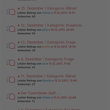
g
el
B
r
es
ei
u
15. Dezember | Kategorie: Rätsel
e
tr
n
n
rs
Letzter Beitrag von
Oldnat
«
17.12.2017, 13:51
a
g
er
te
Antworten:
60
g
el
B
r
es
ei
u
12. Dezember | Kategorie: Kreatives
e
tr
n
n
rs
Letzter Beitrag von
pitty
«
15.12.2017, 20:54
a
g
er
te
Antworten:
95
g
el
B
r
es
ei
u
13. Dezember | Kategorie: Frage
e
tr
n
n
rs
Letzter Beitrag von
Josefia
«
14.12.2017, 19:45
a
g
er
te
Antworten:
39
g
el
B
r
es
ei
u
9. Dezember | Kategorie: Frage
e
tr
n
n
rs
Letzter Beitrag von
ani
«
13.12.2017, 11:02
a
g
er
te
Antworten:
43
g
el
B
r
es
ei
u
11. Dezember | Kategorie: Rätsel
e
tr
n
n
rs
Letzter Beitrag von
Bäuerin
«
12.12.2017, 12:40
a
g
er
te
Antworten:
27
g
el
B
r
es
ei
u
Der Countdown läuft ...
e
tr
n
n
rs
Letzter Beitrag von
Oldnat
«
11.12.2017, 22:09
a
g
er
te
Antworten:
13
g
el
B
r
es
ei
u
8. Dezember | Kategorie: Kreatives
e