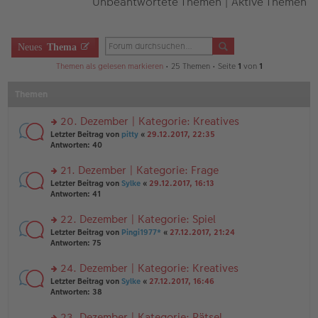
Unbeantwortete Themen
|
Aktive Themen
Neues
Thema
Themen als gelesen markieren
• 25 Themen • Seite
1
von
1
Themen
20. Dezember | Kategorie: Kreatives
rs
Letzter Beitrag von
pitty
«
29.12.2017, 22:35
te
Antworten:
40
r
u
21. Dezember | Kategorie: Frage
n
rs
Letzter Beitrag von
Sylke
«
29.12.2017, 16:13
g
te
Antworten:
41
el
r
es
u
22. Dezember | Kategorie: Spiel
e
n
n
rs
Letzter Beitrag von
Pingi1977*
«
27.12.2017, 21:24
g
er
te
Antworten:
75
el
B
r
es
ei
u
24. Dezember | Kategorie: Kreatives
e
tr
n
n
rs
Letzter Beitrag von
Sylke
«
27.12.2017, 16:46
a
g
er
te
Antworten:
38
g
el
B
r
es
ei
u
23. Dezember | Kategorie: Rätsel
e