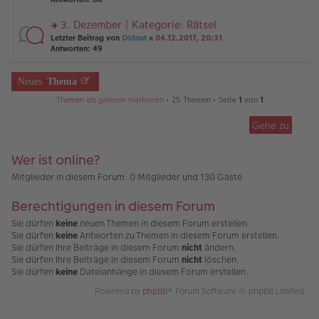
g
el
B
r
es
ei
u
3. Dezember | Kategorie: Rätsel
e
tr
n
n
rs
Letzter Beitrag von
Oldnat
«
04.12.2017, 20:31
a
g
er
te
Antworten:
49
g
el
B
r
es
ei
u
e
tr
n
Neues
Thema
n
a
g
er
g
Themen als gelesen markieren
• 25 Themen • Seite
1
von
1
el
B
es
ei
e
Gehe zu
tr
n
a
er
g
B
Wer ist online?
ei
Mitglieder in diesem Forum: 0 Mitglieder und 130 Gäste
tr
a
g
Berechtigungen in diesem Forum
Sie dürfen
keine
neuen Themen in diesem Forum erstellen.
Sie dürfen
keine
Antworten zu Themen in diesem Forum erstellen.
Sie dürfen Ihre Beiträge in diesem Forum
nicht
ändern.
Sie dürfen Ihre Beiträge in diesem Forum
nicht
löschen.
Sie dürfen
keine
Dateianhänge in diesem Forum erstellen.
Powered by
phpBB
® Forum Software © phpBB Limited