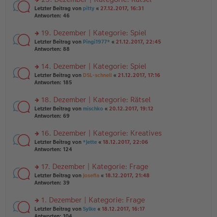
tr
n
n
rs
Letzter Beitrag von
pitty
«
27.12.2017, 16:31
a
g
er
te
Antworten:
46
g
el
B
r
es
ei
u
19. Dezember | Kategorie: Spiel
e
tr
n
n
rs
Letzter Beitrag von
Pingi1977*
«
21.12.2017, 22:45
a
g
er
te
Antworten:
88
g
el
B
r
es
ei
u
14. Dezember | Kategorie: Spiel
e
tr
n
n
rs
Letzter Beitrag von
DSL-schnell
«
21.12.2017, 17:16
a
g
er
te
Antworten:
185
g
el
B
r
es
ei
u
18. Dezember | Kategorie: Rätsel
e
tr
n
n
rs
Letzter Beitrag von
mischko
«
20.12.2017, 19:12
a
g
er
te
Antworten:
69
g
el
B
r
es
ei
u
16. Dezember | Kategorie: Kreatives
e
tr
n
n
rs
Letzter Beitrag von
*Jette
«
18.12.2017, 22:06
a
g
er
te
Antworten:
124
g
el
B
r
es
ei
u
17. Dezember | Kategorie: Frage
e
tr
n
n
rs
Letzter Beitrag von
Josefia
«
18.12.2017, 21:48
a
g
er
te
Antworten:
39
g
el
B
r
es
ei
u
1. Dezember | Kategorie: Frage
e
tr
n
n
rs
Letzter Beitrag von
Sylke
«
18.12.2017, 16:17
a
g
er
te
Antworten:
104