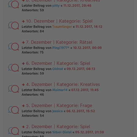
tr
n
n
rs
Letzter Beitrag von
pitty
«
11.12.2017, 20:46
a
g
er
te
Antworten:
59
g
el
B
r
es
ei
u
10. Dezember | Kategorie: Spiel
e
tr
n
n
rs
Letzter Beitrag von
Traumfänger
«
11.12.2017, 14:12
a
g
er
te
Antworten:
84
g
el
B
r
es
ei
u
7. Dezember | Kategorie: Rätsel
e
tr
n
n
rs
Letzter Beitrag von
Pingi1977*
«
10.12.2017, 00:09
a
g
er
te
Antworten:
75
g
el
B
r
es
ei
u
6. Dezember | Kategorie: Spiel
e
tr
n
n
rs
Letzter Beitrag von
Oldnat
«
09.12.2017, 08:13
a
g
er
te
Antworten:
59
g
el
B
r
es
ei
u
4. Dezember | Kategorie: Kreatives
e
tr
n
n
rs
Letzter Beitrag von
Meimar14
«
07.12.2017, 11:45
a
g
er
te
Antworten:
46
g
el
B
r
es
ei
u
5. Dezember | Kategorie: Frage
e
tr
n
n
rs
Letzter Beitrag von
Jessica
«
06.12.2017, 15:52
a
g
er
te
Antworten:
54
g
el
B
r
es
ei
u
2. Dezember | Kategorie: Spiel
e
tr
n
n
rs
Letzter Beitrag von
Silber-Distel
«
05.12.2017, 21:30
a
g
er
te
Antworten:
88