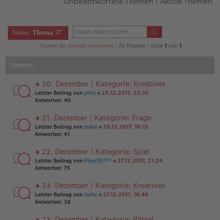
Unbeantwortete Themen
|
Aktive Themen
Neues
Thema
Themen als gelesen markieren
• 25 Themen • Seite
1
von
1
Themen
20. Dezember | Kategorie: Kreatives
rs
Letzter Beitrag von
pitty
«
29.12.2017, 22:35
te
Antworten:
40
r
u
21. Dezember | Kategorie: Frage
n
rs
Letzter Beitrag von
Sylke
«
29.12.2017, 16:13
g
te
Antworten:
41
el
r
es
u
22. Dezember | Kategorie: Spiel
e
n
n
rs
Letzter Beitrag von
Pingi1977*
«
27.12.2017, 21:24
g
er
te
Antworten:
75
el
B
r
es
ei
u
24. Dezember | Kategorie: Kreatives
e
tr
n
n
rs
Letzter Beitrag von
Sylke
«
27.12.2017, 16:46
a
g
er
te
Antworten:
38
g
el
B
r
es
ei
u
23. Dezember | Kategorie: Rätsel
e