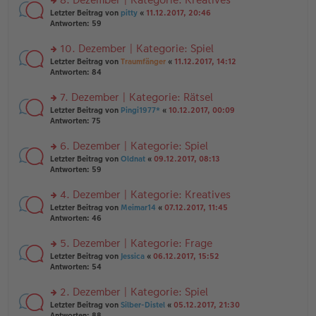
tr
n
n
rs
Letzter Beitrag von
pitty
«
11.12.2017, 20:46
a
g
er
te
Antworten:
59
g
el
B
r
es
ei
u
10. Dezember | Kategorie: Spiel
e
tr
n
n
rs
Letzter Beitrag von
Traumfänger
«
11.12.2017, 14:12
a
g
er
te
Antworten:
84
g
el
B
r
es
ei
u
7. Dezember | Kategorie: Rätsel
e
tr
n
n
rs
Letzter Beitrag von
Pingi1977*
«
10.12.2017, 00:09
a
g
er
te
Antworten:
75
g
el
B
r
es
ei
u
6. Dezember | Kategorie: Spiel
e
tr
n
n
rs
Letzter Beitrag von
Oldnat
«
09.12.2017, 08:13
a
g
er
te
Antworten:
59
g
el
B
r
es
ei
u
4. Dezember | Kategorie: Kreatives
e
tr
n
n
rs
Letzter Beitrag von
Meimar14
«
07.12.2017, 11:45
a
g
er
te
Antworten:
46
g
el
B
r
es
ei
u
5. Dezember | Kategorie: Frage
e
tr
n
n
rs
Letzter Beitrag von
Jessica
«
06.12.2017, 15:52
a
g
er
te
Antworten:
54
g
el
B
r
es
ei
u
2. Dezember | Kategorie: Spiel
e
tr
n
n
rs
Letzter Beitrag von
Silber-Distel
«
05.12.2017, 21:30
a
g
er
te
Antworten:
88