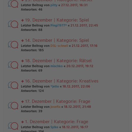
tr
n
n
rs
Letzter Beitrag von
pitty
«
27.12.2017, 16:31
a
g
er
te
Antworten:
46
g
el
B
r
es
ei
u
19. Dezember | Kategorie: Spiel
e
tr
n
n
rs
Letzter Beitrag von
Pingi1977*
«
21.12.2017, 22:45
a
g
er
te
Antworten:
88
g
el
B
r
es
ei
u
14. Dezember | Kategorie: Spiel
e
tr
n
n
rs
Letzter Beitrag von
DSL-schnell
«
21.12.2017, 17:16
a
g
er
te
Antworten:
185
g
el
B
r
es
ei
u
18. Dezember | Kategorie: Rätsel
e
tr
n
n
rs
Letzter Beitrag von
mischko
«
20.12.2017, 19:12
a
g
er
te
Antworten:
69
g
el
B
r
es
ei
u
16. Dezember | Kategorie: Kreatives
e
tr
n
n
rs
Letzter Beitrag von
*Jette
«
18.12.2017, 22:06
a
g
er
te
Antworten:
124
g
el
B
r
es
ei
u
17. Dezember | Kategorie: Frage
e
tr
n
n
rs
Letzter Beitrag von
Josefia
«
18.12.2017, 21:48
a
g
er
te
Antworten:
39
g
el
B
r
es
ei
u
1. Dezember | Kategorie: Frage
e
tr
n
n
rs
Letzter Beitrag von
Sylke
«
18.12.2017, 16:17
a
g
er
te
Antworten:
104