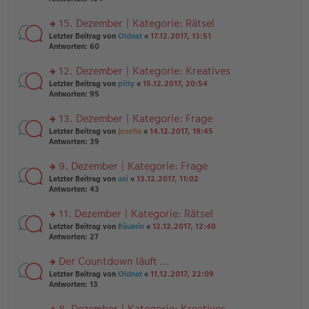
g
el
B
r
es
ei
u
15. Dezember | Kategorie: Rätsel
e
tr
n
n
rs
Letzter Beitrag von
Oldnat
«
17.12.2017, 13:51
a
g
er
te
Antworten:
60
g
el
B
r
es
ei
u
12. Dezember | Kategorie: Kreatives
e
tr
n
n
rs
Letzter Beitrag von
pitty
«
15.12.2017, 20:54
a
g
er
te
Antworten:
95
g
el
B
r
es
ei
u
13. Dezember | Kategorie: Frage
e
tr
n
n
rs
Letzter Beitrag von
Josefia
«
14.12.2017, 19:45
a
g
er
te
Antworten:
39
g
el
B
r
es
ei
u
9. Dezember | Kategorie: Frage
e
tr
n
n
rs
Letzter Beitrag von
ani
«
13.12.2017, 11:02
a
g
er
te
Antworten:
43
g
el
B
r
es
ei
u
11. Dezember | Kategorie: Rätsel
e
tr
n
n
rs
Letzter Beitrag von
Bäuerin
«
12.12.2017, 12:40
a
g
er
te
Antworten:
27
g
el
B
r
es
ei
u
Der Countdown läuft ...
e
tr
n
n
rs
Letzter Beitrag von
Oldnat
«
11.12.2017, 22:09
a
g
er
te
Antworten:
13
g
el
B
r
es
ei
u
8. Dezember | Kategorie: Kreatives
e