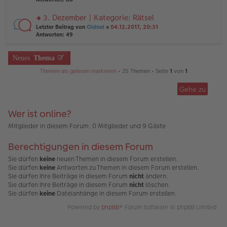
g
el
B
r
es
ei
u
3. Dezember | Kategorie: Rätsel
e
tr
n
n
rs
Letzter Beitrag von
Oldnat
«
04.12.2017, 20:31
a
g
er
te
Antworten:
49
g
el
B
r
es
ei
u
e
tr
n
Neues
Thema
n
a
g
er
g
Themen als gelesen markieren
• 25 Themen • Seite
1
von
1
el
B
es
ei
e
Gehe zu
tr
n
a
er
g
B
Wer ist online?
ei
Mitglieder in diesem Forum: 0 Mitglieder und 9 Gäste
tr
a
g
Berechtigungen in diesem Forum
Sie dürfen
keine
neuen Themen in diesem Forum erstellen.
Sie dürfen
keine
Antworten zu Themen in diesem Forum erstellen.
Sie dürfen Ihre Beiträge in diesem Forum
nicht
ändern.
Sie dürfen Ihre Beiträge in diesem Forum
nicht
löschen.
Sie dürfen
keine
Dateianhänge in diesem Forum erstellen.
Powered by
phpBB
® Forum Software © phpBB Limited