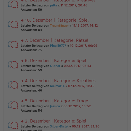
tr
n
n
rs
Letzter Beitrag von
pitty
«
11.12.2017, 20:46
a
g
er
te
Antworten:
59
g
el
B
r
es
ei
u
10. Dezember | Kategorie: Spiel
e
tr
n
n
rs
Letzter Beitrag von
Traumfänger
«
11.12.2017, 14:12
a
g
er
te
Antworten:
84
g
el
B
r
es
ei
u
7. Dezember | Kategorie: Rätsel
e
tr
n
n
rs
Letzter Beitrag von
Pingi1977*
«
10.12.2017, 00:09
a
g
er
te
Antworten:
75
g
el
B
r
es
ei
u
6. Dezember | Kategorie: Spiel
e
tr
n
n
rs
Letzter Beitrag von
Oldnat
«
09.12.2017, 08:13
a
g
er
te
Antworten:
59
g
el
B
r
es
ei
u
4. Dezember | Kategorie: Kreatives
e
tr
n
n
rs
Letzter Beitrag von
Meimar14
«
07.12.2017, 11:45
a
g
er
te
Antworten:
46
g
el
B
r
es
ei
u
5. Dezember | Kategorie: Frage
e
tr
n
n
rs
Letzter Beitrag von
Jessica
«
06.12.2017, 15:52
a
g
er
te
Antworten:
54
g
el
B
r
es
ei
u
2. Dezember | Kategorie: Spiel
e
tr
n
n
rs
Letzter Beitrag von
Silber-Distel
«
05.12.2017, 21:30
a
g
er
te
Antworten:
88