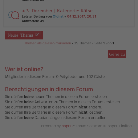
g
el
B
r
es
ei
u
3. Dezember | Kategorie: Rätsel
e
tr
n
n
rs
Letzter Beitrag von
Oldnat
«
04.12.2017, 20:31
a
g
er
te
Antworten:
49
g
el
B
r
es
ei
u
e
tr
n
Neues
Thema
n
a
g
er
g
Themen als gelesen markieren
• 25 Themen • Seite
1
von
1
el
B
es
ei
e
Gehe zu
tr
n
a
er
g
B
Wer ist online?
ei
Mitglieder in diesem Forum: 0 Mitglieder und 102 Gäste
tr
a
g
Berechtigungen in diesem Forum
Sie dürfen
keine
neuen Themen in diesem Forum erstellen.
Sie dürfen
keine
Antworten zu Themen in diesem Forum erstellen.
Sie dürfen Ihre Beiträge in diesem Forum
nicht
ändern.
Sie dürfen Ihre Beiträge in diesem Forum
nicht
löschen.
Sie dürfen
keine
Dateianhänge in diesem Forum erstellen.
Powered by
phpBB
® Forum Software © phpBB Limited