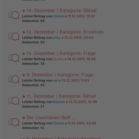
g
el
B
r
es
ei
u
15. Dezember | Kategorie: Rätsel
e
tr
n
n
rs
Letzter Beitrag von
Oldnat
«
17.12.2017, 13:51
a
g
er
te
Antworten:
60
g
el
B
r
es
ei
u
12. Dezember | Kategorie: Kreatives
e
tr
n
n
rs
Letzter Beitrag von
pitty
«
15.12.2017, 20:54
a
g
er
te
Antworten:
95
g
el
B
r
es
ei
u
13. Dezember | Kategorie: Frage
e
tr
n
n
rs
Letzter Beitrag von
Josefia
«
14.12.2017, 19:45
a
g
er
te
Antworten:
39
g
el
B
r
es
ei
u
9. Dezember | Kategorie: Frage
e
tr
n
n
rs
Letzter Beitrag von
ani
«
13.12.2017, 11:02
a
g
er
te
Antworten:
43
g
el
B
r
es
ei
u
11. Dezember | Kategorie: Rätsel
e
tr
n
n
rs
Letzter Beitrag von
Bäuerin
«
12.12.2017, 12:40
a
g
er
te
Antworten:
27
g
el
B
r
es
ei
u
Der Countdown läuft ...
e
tr
n
n
rs
Letzter Beitrag von
Oldnat
«
11.12.2017, 22:09
a
g
er
te
Antworten:
13
g
el
B
r
es
ei
u
8. Dezember | Kategorie: Kreatives
e