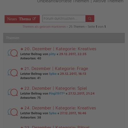
Unbeantwortete Themen
|
Aktive Themen
Neues
Thema
Themen als gelesen markieren
• 25 Themen • Seite
1
von
1
Themen
20. Dezember | Kategorie: Kreatives
rs
Letzter Beitrag von
pitty
«
29.12.2017, 22:35
te
Antworten:
40
r
u
21. Dezember | Kategorie: Frage
n
rs
Letzter Beitrag von
Sylke
«
29.12.2017, 16:13
g
te
Antworten:
41
el
r
es
u
22. Dezember | Kategorie: Spiel
e
n
n
rs
Letzter Beitrag von
Pingi1977*
«
27.12.2017, 21:24
g
er
te
Antworten:
75
el
B
r
es
ei
u
24. Dezember | Kategorie: Kreatives
e
tr
n
n
rs
Letzter Beitrag von
Sylke
«
27.12.2017, 16:46
a
g
er
te
Antworten:
38
g
el
B
r
es
ei
u
23. Dezember | Kategorie: Rätsel
e