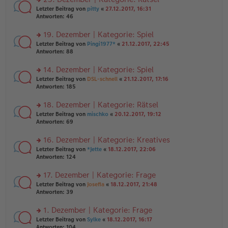
tr
n
n
rs
Letzter Beitrag von
pitty
«
27.12.2017, 16:31
a
g
er
te
Antworten:
46
g
el
B
r
es
ei
u
19. Dezember | Kategorie: Spiel
e
tr
n
n
rs
Letzter Beitrag von
Pingi1977*
«
21.12.2017, 22:45
a
g
er
te
Antworten:
88
g
el
B
r
es
ei
u
14. Dezember | Kategorie: Spiel
e
tr
n
n
rs
Letzter Beitrag von
DSL-schnell
«
21.12.2017, 17:16
a
g
er
te
Antworten:
185
g
el
B
r
es
ei
u
18. Dezember | Kategorie: Rätsel
e
tr
n
n
rs
Letzter Beitrag von
mischko
«
20.12.2017, 19:12
a
g
er
te
Antworten:
69
g
el
B
r
es
ei
u
16. Dezember | Kategorie: Kreatives
e
tr
n
n
rs
Letzter Beitrag von
*Jette
«
18.12.2017, 22:06
a
g
er
te
Antworten:
124
g
el
B
r
es
ei
u
17. Dezember | Kategorie: Frage
e
tr
n
n
rs
Letzter Beitrag von
Josefia
«
18.12.2017, 21:48
a
g
er
te
Antworten:
39
g
el
B
r
es
ei
u
1. Dezember | Kategorie: Frage
e
tr
n
n
rs
Letzter Beitrag von
Sylke
«
18.12.2017, 16:17
a
g
er
te
Antworten:
104