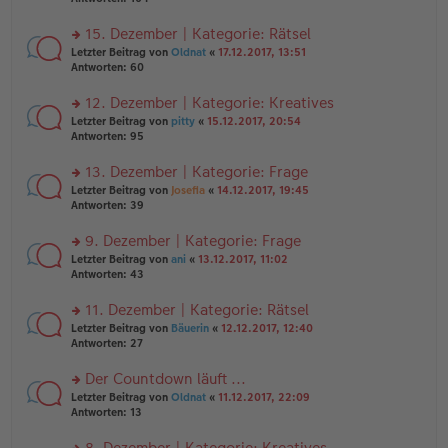
g
el
B
r
es
ei
u
15. Dezember | Kategorie: Rätsel
e
tr
n
n
rs
Letzter Beitrag von
Oldnat
«
17.12.2017, 13:51
a
g
er
te
Antworten:
60
g
el
B
r
es
ei
u
12. Dezember | Kategorie: Kreatives
e
tr
n
n
rs
Letzter Beitrag von
pitty
«
15.12.2017, 20:54
a
g
er
te
Antworten:
95
g
el
B
r
es
ei
u
13. Dezember | Kategorie: Frage
e
tr
n
n
rs
Letzter Beitrag von
Josefia
«
14.12.2017, 19:45
a
g
er
te
Antworten:
39
g
el
B
r
es
ei
u
9. Dezember | Kategorie: Frage
e
tr
n
n
rs
Letzter Beitrag von
ani
«
13.12.2017, 11:02
a
g
er
te
Antworten:
43
g
el
B
r
es
ei
u
11. Dezember | Kategorie: Rätsel
e
tr
n
n
rs
Letzter Beitrag von
Bäuerin
«
12.12.2017, 12:40
a
g
er
te
Antworten:
27
g
el
B
r
es
ei
u
Der Countdown läuft ...
e
tr
n
n
rs
Letzter Beitrag von
Oldnat
«
11.12.2017, 22:09
a
g
er
te
Antworten:
13
g
el
B
r
es
ei
u
8. Dezember | Kategorie: Kreatives
e