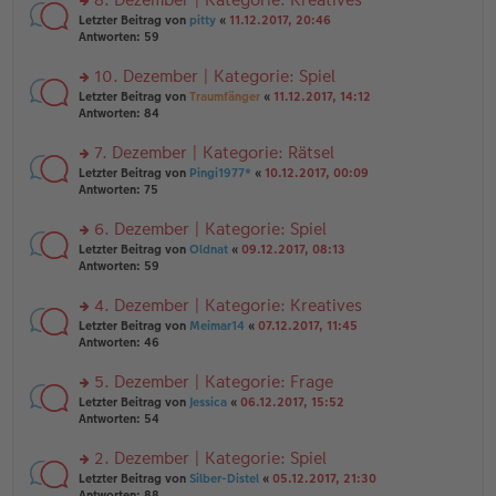
tr
n
n
rs
Letzter Beitrag von
pitty
«
11.12.2017, 20:46
a
g
er
te
Antworten:
59
g
el
B
r
es
ei
u
10. Dezember | Kategorie: Spiel
e
tr
n
n
rs
Letzter Beitrag von
Traumfänger
«
11.12.2017, 14:12
a
g
er
te
Antworten:
84
g
el
B
r
es
ei
u
7. Dezember | Kategorie: Rätsel
e
tr
n
n
rs
Letzter Beitrag von
Pingi1977*
«
10.12.2017, 00:09
a
g
er
te
Antworten:
75
g
el
B
r
es
ei
u
6. Dezember | Kategorie: Spiel
e
tr
n
n
rs
Letzter Beitrag von
Oldnat
«
09.12.2017, 08:13
a
g
er
te
Antworten:
59
g
el
B
r
es
ei
u
4. Dezember | Kategorie: Kreatives
e
tr
n
n
rs
Letzter Beitrag von
Meimar14
«
07.12.2017, 11:45
a
g
er
te
Antworten:
46
g
el
B
r
es
ei
u
5. Dezember | Kategorie: Frage
e
tr
n
n
rs
Letzter Beitrag von
Jessica
«
06.12.2017, 15:52
a
g
er
te
Antworten:
54
g
el
B
r
es
ei
u
2. Dezember | Kategorie: Spiel
e
tr
n
n
rs
Letzter Beitrag von
Silber-Distel
«
05.12.2017, 21:30
a
g
er
te
Antworten:
88