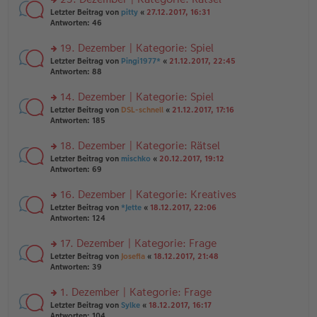
tr
n
n
rs
Letzter Beitrag von
pitty
«
27.12.2017, 16:31
a
g
er
te
Antworten:
46
g
el
B
r
es
ei
u
19. Dezember | Kategorie: Spiel
e
tr
n
n
rs
Letzter Beitrag von
Pingi1977*
«
21.12.2017, 22:45
a
g
er
te
Antworten:
88
g
el
B
r
es
ei
u
14. Dezember | Kategorie: Spiel
e
tr
n
n
rs
Letzter Beitrag von
DSL-schnell
«
21.12.2017, 17:16
a
g
er
te
Antworten:
185
g
el
B
r
es
ei
u
18. Dezember | Kategorie: Rätsel
e
tr
n
n
rs
Letzter Beitrag von
mischko
«
20.12.2017, 19:12
a
g
er
te
Antworten:
69
g
el
B
r
es
ei
u
16. Dezember | Kategorie: Kreatives
e
tr
n
n
rs
Letzter Beitrag von
*Jette
«
18.12.2017, 22:06
a
g
er
te
Antworten:
124
g
el
B
r
es
ei
u
17. Dezember | Kategorie: Frage
e
tr
n
n
rs
Letzter Beitrag von
Josefia
«
18.12.2017, 21:48
a
g
er
te
Antworten:
39
g
el
B
r
es
ei
u
1. Dezember | Kategorie: Frage
e
tr
n
n
rs
Letzter Beitrag von
Sylke
«
18.12.2017, 16:17
a
g
er
te
Antworten:
104