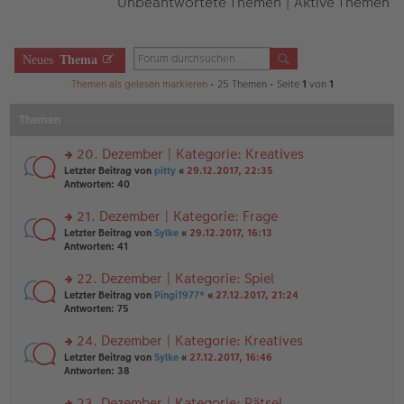
Unbeantwortete Themen
|
Aktive Themen
Neues
Thema
Themen als gelesen markieren
• 25 Themen • Seite
1
von
1
Themen
20. Dezember | Kategorie: Kreatives
rs
Letzter Beitrag von
pitty
«
29.12.2017, 22:35
te
Antworten:
40
r
u
21. Dezember | Kategorie: Frage
n
rs
Letzter Beitrag von
Sylke
«
29.12.2017, 16:13
g
te
Antworten:
41
el
r
es
u
22. Dezember | Kategorie: Spiel
e
n
n
rs
Letzter Beitrag von
Pingi1977*
«
27.12.2017, 21:24
g
er
te
Antworten:
75
el
B
r
es
ei
u
24. Dezember | Kategorie: Kreatives
e
tr
n
n
rs
Letzter Beitrag von
Sylke
«
27.12.2017, 16:46
a
g
er
te
Antworten:
38
g
el
B
r
es
ei
u
23. Dezember | Kategorie: Rätsel
e