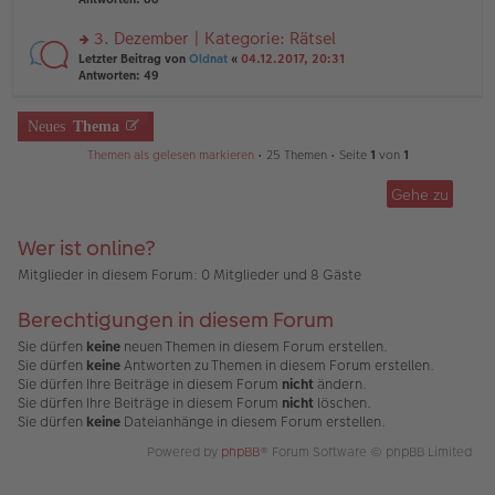
g
el
B
r
es
ei
u
3. Dezember | Kategorie: Rätsel
e
tr
n
n
rs
Letzter Beitrag von
Oldnat
«
04.12.2017, 20:31
a
g
er
te
Antworten:
49
g
el
B
r
es
ei
u
e
tr
n
Neues
Thema
n
a
g
er
g
Themen als gelesen markieren
• 25 Themen • Seite
1
von
1
el
B
es
ei
e
Gehe zu
tr
n
a
er
g
B
Wer ist online?
ei
Mitglieder in diesem Forum: 0 Mitglieder und 8 Gäste
tr
a
g
Berechtigungen in diesem Forum
Sie dürfen
keine
neuen Themen in diesem Forum erstellen.
Sie dürfen
keine
Antworten zu Themen in diesem Forum erstellen.
Sie dürfen Ihre Beiträge in diesem Forum
nicht
ändern.
Sie dürfen Ihre Beiträge in diesem Forum
nicht
löschen.
Sie dürfen
keine
Dateianhänge in diesem Forum erstellen.
Powered by
phpBB
® Forum Software © phpBB Limited