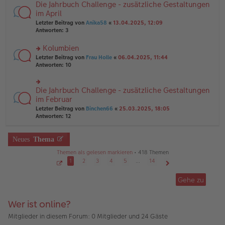
B
Die Jahrbuch Challenge - zusätzliche Gestaltungen
rs
es
ei
te
im April
e
tr
r
n
Letzter Beitrag von
Anika58
«
13.04.2025, 12:09
a
u
er
Antworten:
3
g
n
B
g
ei
Kolumbien
el
tr
es
rs
Letzter Beitrag von
Frau Holle
«
06.04.2025, 11:44
a
e
te
Antworten:
10
g
n
r
er
u
B
n
Die Jahrbuch Challenge - zusätzliche Gestaltungen
rs
ei
g
te
im Februar
tr
el
r
Letzter Beitrag von
Binchen66
«
25.03.2025, 18:05
a
es
u
Antworten:
12
g
e
n
n
g
er
el
Neues
Thema
B
es
ei
e
Themen als gelesen markieren
• 418 Themen
tr
n
1
2
3
4
5
…
14
a
er
g
S
Nächste
B
e
Gehe zu
ei
i
t
tr
e
a
1
Wer ist online?
g
v
o
n
Mitglieder in diesem Forum: 0 Mitglieder und 24 Gäste
1