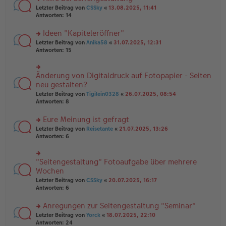
tr
n
n
rs
Letzter Beitrag von
CSSky
«
13.08.2025, 11:41
a
g
er
te
Antworten:
14
g
el
B
r
es
ei
u
Ideen "Kapiteleröffner"
e
tr
n
n
rs
Letzter Beitrag von
Anika58
«
31.07.2025, 12:31
a
g
er
te
Antworten:
15
g
el
B
r
es
ei
u
e
tr
n
Änderung von Digitaldruck auf Fotopapier - Seiten
n
rs
a
g
er
te
neu gestalten?
g
el
B
r
Letzter Beitrag von
Tigilein0328
«
26.07.2025, 08:54
es
ei
u
Antworten:
8
e
tr
n
n
a
g
er
Eure Meinung ist gefragt
g
el
B
es
rs
Letzter Beitrag von
Reisetante
«
21.07.2025, 13:26
ei
e
te
Antworten:
6
tr
n
r
a
er
u
g
B
n
"Seitengestaltung" Fotoaufgabe über mehrere
rs
ei
g
te
Wochen
tr
el
r
Letzter Beitrag von
CSSky
«
20.07.2025, 16:17
a
es
u
Antworten:
6
g
e
n
n
g
er
Anregungen zur Seitengestaltung "Seminar"
el
B
es
rs
Letzter Beitrag von
Yorck
«
18.07.2025, 22:10
ei
e
te
Antworten:
24