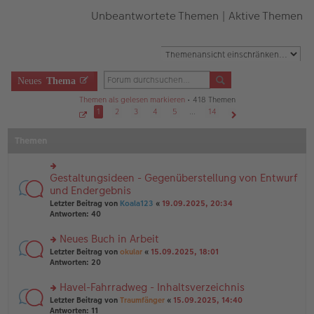
Unbeantwortete Themen
|
Aktive Themen
Neues
Thema
Themen als gelesen markieren
• 418 Themen
1
2
3
4
5
…
14
S
Nächste
e
Themen
i
t
e
1
v
Gestaltungsideen - Gegenüberstellung von Entwurf
rs
o
n
te
und Endergebnis
1
r
4
Letzter Beitrag von
Koala123
«
19.09.2025, 20:34
u
Antworten:
40
n
g
Neues Buch in Arbeit
el
es
rs
Letzter Beitrag von
okular
«
15.09.2025, 18:01
e
te
Antworten:
20
n
r
er
u
Havel-Fahrradweg - Inhaltsverzeichnis
B
n
rs
Letzter Beitrag von
Traumfänger
«
15.09.2025, 14:40
ei
g
te
Antworten:
11