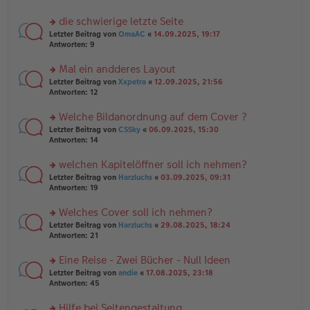
tr
el
r
a
es
u
die schwierige letzte Seite
g
e
n
n
rs
Letzter Beitrag von
OmaAC
«
14.09.2025, 19:17
g
er
te
Antworten:
9
el
B
r
es
ei
u
Mal ein andderes Layout
e
tr
n
n
rs
Letzter Beitrag von
Xxpetra
«
12.09.2025, 21:56
a
g
er
te
Antworten:
12
g
el
B
r
es
ei
u
Welche Bildanordnung auf dem Cover ?
e
tr
n
n
rs
Letzter Beitrag von
CSSky
«
06.09.2025, 15:30
a
g
er
te
Antworten:
14
g
el
B
r
es
ei
u
welchen Kapitelöffner soll ich nehmen?
e
tr
n
n
rs
Letzter Beitrag von
Harzluchs
«
03.09.2025, 09:31
a
g
er
te
Antworten:
19
g
el
B
r
es
ei
u
Welches Cover soll ich nehmen?
e
tr
n
n
rs
Letzter Beitrag von
Harzluchs
«
29.08.2025, 18:24
a
g
er
te
Antworten:
21
g
el
B
r
es
ei
u
Eine Reise - Zwei Bücher - Null Ideen
e
tr
n
n
rs
Letzter Beitrag von
andie
«
17.08.2025, 23:18
a
g
er
te
Antworten:
45
g
el
B
r
es
ei
u
Hilfe bei Seitengestaltung
e