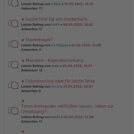
tr
n
n
rs
Letzter Beitrag von
CSSky
«
15.05.2025, 14:41
a
g
er
te
Antworten:
77
g
el
B
r
es
ei
u
Suche Titel für ein Kinderbuch
e
tr
n
n
rs
Letzter Beitrag von
Lis49
«
08.05.2025, 19:02
a
g
er
te
Antworten:
17
g
el
B
r
es
ei
u
Stammbaum?
e
tr
n
n
rs
Letzter Beitrag von
Lis Viggers
«
07.05.2025, 12:09
a
g
er
te
Antworten:
4
g
el
B
r
es
ei
u
Marokko - Kapiteleinleitung
e
tr
n
n
rs
Letzter Beitrag von
wulle
«
25.04.2025, 16:01
a
g
er
te
Antworten:
10
g
el
B
r
es
ei
u
Fotoshooting Idee für letzte Seite
e
tr
n
n
rs
Letzter Beitrag von
nici.h
«
21.04.2025, 20:01
a
g
er
te
Antworten:
8
g
el
B
r
es
ei
u
e
tr
n
Fotos ineinander verfließen lassen- Ideen zur
n
rs
a
g
er
te
Umsetzung?
g
el
B
r
Letzter Beitrag von
habbl
«
20.04.2025, 12:09
es
ei
u
Antworten:
17
e
tr
n
n
a
g
er
g
el