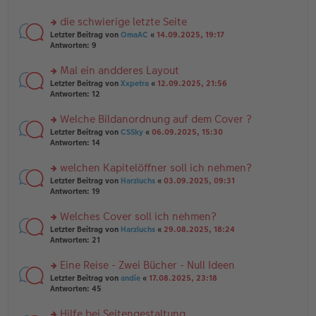
tr
el
r
a
es
u
die schwierige letzte Seite
g
e
n
n
rs
Letzter Beitrag von
OmaAC
«
14.09.2025, 19:17
g
er
te
Antworten:
9
el
B
r
es
ei
u
Mal ein andderes Layout
e
tr
n
n
rs
Letzter Beitrag von
Xxpetra
«
12.09.2025, 21:56
a
g
er
te
Antworten:
12
g
el
B
r
es
ei
u
Welche Bildanordnung auf dem Cover ?
e
tr
n
n
rs
Letzter Beitrag von
CSSky
«
06.09.2025, 15:30
a
g
er
te
Antworten:
14
g
el
B
r
es
ei
u
welchen Kapitelöffner soll ich nehmen?
e
tr
n
n
rs
Letzter Beitrag von
Harzluchs
«
03.09.2025, 09:31
a
g
er
te
Antworten:
19
g
el
B
r
es
ei
u
Welches Cover soll ich nehmen?
e
tr
n
n
rs
Letzter Beitrag von
Harzluchs
«
29.08.2025, 18:24
a
g
er
te
Antworten:
21
g
el
B
r
es
ei
u
Eine Reise - Zwei Bücher - Null Ideen
e
tr
n
n
rs
Letzter Beitrag von
andie
«
17.08.2025, 23:18
a
g
er
te
Antworten:
45
g
el
B
r
es
ei
u
Hilfe bei Seitengestaltung
e