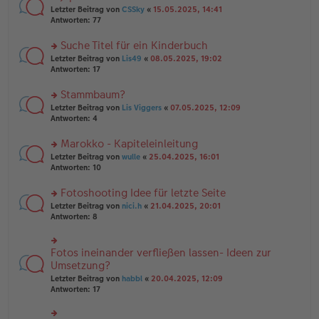
tr
n
n
rs
Letzter Beitrag von
CSSky
«
15.05.2025, 14:41
a
g
er
te
Antworten:
77
g
el
B
r
es
ei
u
Suche Titel für ein Kinderbuch
e
tr
n
n
rs
Letzter Beitrag von
Lis49
«
08.05.2025, 19:02
a
g
er
te
Antworten:
17
g
el
B
r
es
ei
u
Stammbaum?
e
tr
n
n
rs
Letzter Beitrag von
Lis Viggers
«
07.05.2025, 12:09
a
g
er
te
Antworten:
4
g
el
B
r
es
ei
u
Marokko - Kapiteleinleitung
e
tr
n
n
rs
Letzter Beitrag von
wulle
«
25.04.2025, 16:01
a
g
er
te
Antworten:
10
g
el
B
r
es
ei
u
Fotoshooting Idee für letzte Seite
e
tr
n
n
rs
Letzter Beitrag von
nici.h
«
21.04.2025, 20:01
a
g
er
te
Antworten:
8
g
el
B
r
es
ei
u
e
tr
n
Fotos ineinander verfließen lassen- Ideen zur
n
rs
a
g
er
te
Umsetzung?
g
el
B
r
Letzter Beitrag von
habbl
«
20.04.2025, 12:09
es
ei
u
Antworten:
17
e
tr
n
n
a
g
er
g
el