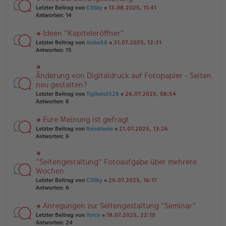
tr
n
n
rs
Letzter Beitrag von
CSSky
«
13.08.2025, 11:41
a
g
er
te
Antworten:
14
g
el
B
r
es
ei
u
Ideen "Kapiteleröffner"
e
tr
n
n
rs
Letzter Beitrag von
Anika58
«
31.07.2025, 12:31
a
g
er
te
Antworten:
15
g
el
B
r
es
ei
u
e
tr
n
Änderung von Digitaldruck auf Fotopapier - Seiten
n
rs
a
g
er
te
neu gestalten?
g
el
B
r
Letzter Beitrag von
Tigilein0328
«
26.07.2025, 08:54
es
ei
u
Antworten:
8
e
tr
n
n
a
g
er
Eure Meinung ist gefragt
g
el
B
es
rs
Letzter Beitrag von
Reisetante
«
21.07.2025, 13:26
ei
e
te
Antworten:
6
tr
n
r
a
er
u
g
B
n
"Seitengestaltung" Fotoaufgabe über mehrere
rs
ei
g
te
Wochen
tr
el
r
Letzter Beitrag von
CSSky
«
20.07.2025, 16:17
a
es
u
Antworten:
6
g
e
n
n
g
er
Anregungen zur Seitengestaltung "Seminar"
el
B
es
rs
Letzter Beitrag von
Yorck
«
18.07.2025, 22:10
ei
e
te
Antworten:
24