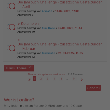
B
Die Jahrbuch Challenge - zusätzliche Gestaltungen
rs
es
ei
te
im April
e
tr
r
n
Letzter Beitrag von
Anika58
«
13.04.2025, 12:09
a
u
er
Antworten:
3
g
n
B
g
ei
Kolumbien
el
tr
es
rs
Letzter Beitrag von
Frau Holle
«
06.04.2025, 11:44
a
e
te
Antworten:
10
g
n
r
er
u
B
n
Die Jahrbuch Challenge - zusätzliche Gestaltungen
rs
ei
g
te
im Februar
tr
el
r
Letzter Beitrag von
Binchen66
«
25.03.2025, 18:05
a
es
u
Antworten:
12
g
e
n
n
g
er
el
Neues
Thema
B
es
ei
e
Themen als gelesen markieren
• 418 Themen
tr
n
1
2
3
4
5
…
14
a
er
g
S
Nächste
B
e
Gehe zu
ei
i
t
tr
e
a
1
Wer ist online?
g
v
o
n
Mitglieder in diesem Forum: 0 Mitglieder und 10 Gäste
1