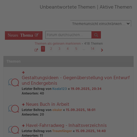
Unbeantwortete Themen
|
Aktive Themen
Neues
Thema
Themen als gelesen markieren
• 418 Themen
1
2
3
4
5
…
14
S
Nächste
e
Themen
i
t
e
1
v
Gestaltungsideen - Gegenüberstellung von Entwurf
rs
o
n
te
und Endergebnis
1
r
4
Letzter Beitrag von
Koala123
«
19.09.2025, 20:34
u
Antworten:
40
n
g
Neues Buch in Arbeit
el
es
rs
Letzter Beitrag von
okular
«
15.09.2025, 18:01
e
te
Antworten:
20
n
r
er
u
Havel-Fahrradweg - Inhaltsverzeichnis
B
n
rs
Letzter Beitrag von
Traumfänger
«
15.09.2025, 14:40
ei
g
te
Antworten:
11