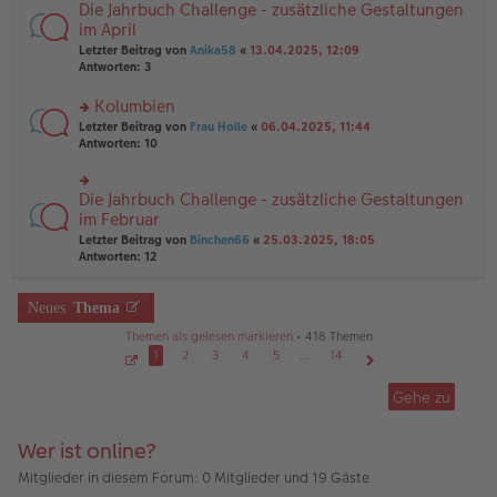
B
Die Jahrbuch Challenge - zusätzliche Gestaltungen
rs
es
ei
te
im April
e
tr
r
n
Letzter Beitrag von
Anika58
«
13.04.2025, 12:09
a
u
er
Antworten:
3
g
n
B
g
ei
Kolumbien
el
tr
es
rs
Letzter Beitrag von
Frau Holle
«
06.04.2025, 11:44
a
e
te
Antworten:
10
g
n
r
er
u
B
n
Die Jahrbuch Challenge - zusätzliche Gestaltungen
rs
ei
g
te
im Februar
tr
el
r
Letzter Beitrag von
Binchen66
«
25.03.2025, 18:05
a
es
u
Antworten:
12
g
e
n
n
g
er
el
Neues
Thema
B
es
ei
e
Themen als gelesen markieren
• 418 Themen
tr
n
1
2
3
4
5
…
14
a
er
g
S
Nächste
B
e
Gehe zu
ei
i
t
tr
e
a
1
Wer ist online?
g
v
o
n
Mitglieder in diesem Forum: 0 Mitglieder und 19 Gäste
1