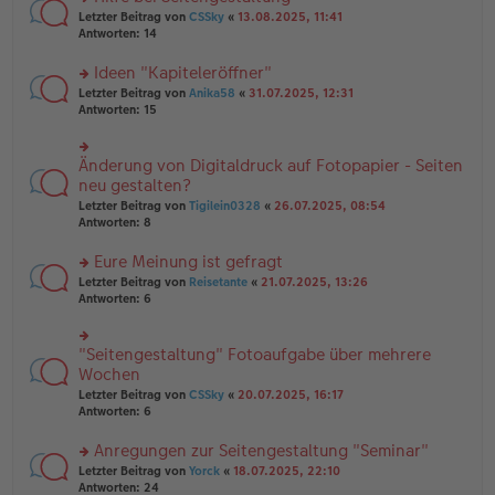
tr
n
n
rs
Letzter Beitrag von
CSSky
«
13.08.2025, 11:41
a
g
er
te
Antworten:
14
g
el
B
r
es
ei
u
Ideen "Kapiteleröffner"
e
tr
n
n
rs
Letzter Beitrag von
Anika58
«
31.07.2025, 12:31
a
g
er
te
Antworten:
15
g
el
B
r
es
ei
u
e
tr
n
Änderung von Digitaldruck auf Fotopapier - Seiten
n
rs
a
g
er
te
neu gestalten?
g
el
B
r
Letzter Beitrag von
Tigilein0328
«
26.07.2025, 08:54
es
ei
u
Antworten:
8
e
tr
n
n
a
g
er
Eure Meinung ist gefragt
g
el
B
es
rs
Letzter Beitrag von
Reisetante
«
21.07.2025, 13:26
ei
e
te
Antworten:
6
tr
n
r
a
er
u
g
B
n
"Seitengestaltung" Fotoaufgabe über mehrere
rs
ei
g
te
Wochen
tr
el
r
Letzter Beitrag von
CSSky
«
20.07.2025, 16:17
a
es
u
Antworten:
6
g
e
n
n
g
er
Anregungen zur Seitengestaltung "Seminar"
el
B
es
rs
Letzter Beitrag von
Yorck
«
18.07.2025, 22:10
ei
e
te
Antworten:
24