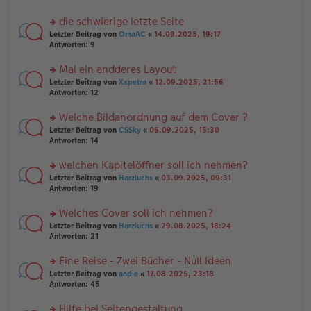
tr
el
r
a
es
u
die schwierige letzte Seite
g
e
n
n
rs
Letzter Beitrag von
OmaAC
«
14.09.2025, 19:17
g
er
te
Antworten:
9
el
B
r
es
ei
u
Mal ein andderes Layout
e
tr
n
n
rs
Letzter Beitrag von
Xxpetra
«
12.09.2025, 21:56
a
g
er
te
Antworten:
12
g
el
B
r
es
ei
u
Welche Bildanordnung auf dem Cover ?
e
tr
n
n
rs
Letzter Beitrag von
CSSky
«
06.09.2025, 15:30
a
g
er
te
Antworten:
14
g
el
B
r
es
ei
u
welchen Kapitelöffner soll ich nehmen?
e
tr
n
n
rs
Letzter Beitrag von
Harzluchs
«
03.09.2025, 09:31
a
g
er
te
Antworten:
19
g
el
B
r
es
ei
u
Welches Cover soll ich nehmen?
e
tr
n
n
rs
Letzter Beitrag von
Harzluchs
«
29.08.2025, 18:24
a
g
er
te
Antworten:
21
g
el
B
r
es
ei
u
Eine Reise - Zwei Bücher - Null Ideen
e
tr
n
n
rs
Letzter Beitrag von
andie
«
17.08.2025, 23:18
a
g
er
te
Antworten:
45
g
el
B
r
es
ei
u
Hilfe bei Seitengestaltung
e