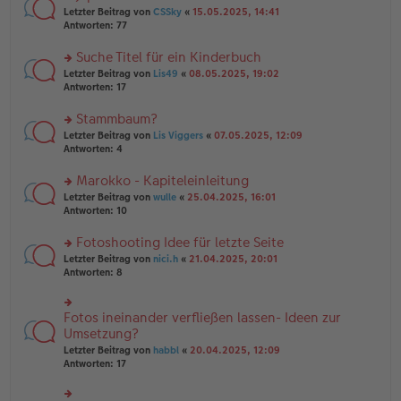
tr
n
n
rs
Letzter Beitrag von
CSSky
«
15.05.2025, 14:41
a
g
er
te
Antworten:
77
g
el
B
r
es
ei
u
Suche Titel für ein Kinderbuch
e
tr
n
n
rs
Letzter Beitrag von
Lis49
«
08.05.2025, 19:02
a
g
er
te
Antworten:
17
g
el
B
r
es
ei
u
Stammbaum?
e
tr
n
n
rs
Letzter Beitrag von
Lis Viggers
«
07.05.2025, 12:09
a
g
er
te
Antworten:
4
g
el
B
r
es
ei
u
Marokko - Kapiteleinleitung
e
tr
n
n
rs
Letzter Beitrag von
wulle
«
25.04.2025, 16:01
a
g
er
te
Antworten:
10
g
el
B
r
es
ei
u
Fotoshooting Idee für letzte Seite
e
tr
n
n
rs
Letzter Beitrag von
nici.h
«
21.04.2025, 20:01
a
g
er
te
Antworten:
8
g
el
B
r
es
ei
u
e
tr
n
Fotos ineinander verfließen lassen- Ideen zur
n
rs
a
g
er
te
Umsetzung?
g
el
B
r
Letzter Beitrag von
habbl
«
20.04.2025, 12:09
es
ei
u
Antworten:
17
e
tr
n
n
a
g
er
g
el