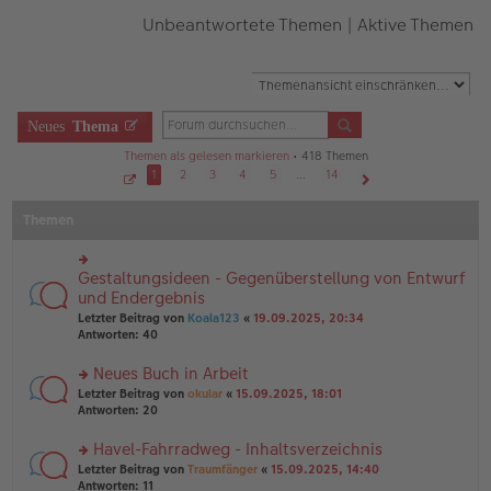
Unbeantwortete Themen
|
Aktive Themen
Neues
Thema
Themen als gelesen markieren
• 418 Themen
1
2
3
4
5
…
14
S
Nächste
e
Themen
i
t
e
1
v
Gestaltungsideen - Gegenüberstellung von Entwurf
rs
o
n
te
und Endergebnis
1
r
4
Letzter Beitrag von
Koala123
«
19.09.2025, 20:34
u
Antworten:
40
n
g
Neues Buch in Arbeit
el
es
rs
Letzter Beitrag von
okular
«
15.09.2025, 18:01
e
te
Antworten:
20
n
r
er
u
Havel-Fahrradweg - Inhaltsverzeichnis
B
n
rs
Letzter Beitrag von
Traumfänger
«
15.09.2025, 14:40
ei
g
te
Antworten:
11