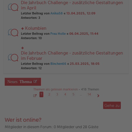
B
Die Jahrbuch Challenge - zusätzliche Gestaltungen
rs
es
ei
te
im April
e
tr
r
n
Letzter Beitrag von
Anika58
«
13.04.2025, 12:09
a
u
er
Antworten:
3
g
n
B
g
ei
Kolumbien
el
tr
es
rs
Letzter Beitrag von
Frau Holle
«
06.04.2025, 11:44
a
e
te
Antworten:
10
g
n
r
er
u
B
n
Die Jahrbuch Challenge - zusätzliche Gestaltungen
rs
ei
g
te
im Februar
tr
el
r
Letzter Beitrag von
Binchen66
«
25.03.2025, 18:05
a
es
u
Antworten:
12
g
e
n
n
g
er
el
Neues
Thema
B
es
ei
e
Themen als gelesen markieren
• 418 Themen
tr
n
1
2
3
4
5
…
14
a
er
g
S
Nächste
B
e
Gehe zu
ei
i
t
tr
e
a
1
Wer ist online?
g
v
o
n
Mitglieder in diesem Forum: 0 Mitglieder und 28 Gäste
1