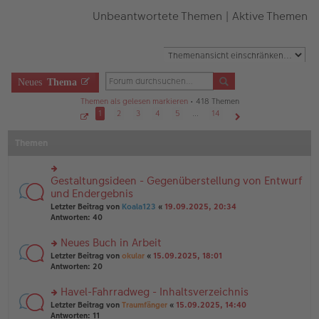
Unbeantwortete Themen
|
Aktive Themen
Neues
Thema
Themen als gelesen markieren
• 418 Themen
1
2
3
4
5
…
14
S
Nächste
e
Themen
i
t
e
1
v
Gestaltungsideen - Gegenüberstellung von Entwurf
rs
o
n
te
und Endergebnis
1
r
4
Letzter Beitrag von
Koala123
«
19.09.2025, 20:34
u
Antworten:
40
n
g
Neues Buch in Arbeit
el
es
rs
Letzter Beitrag von
okular
«
15.09.2025, 18:01
e
te
Antworten:
20
n
r
er
u
Havel-Fahrradweg - Inhaltsverzeichnis
B
n
rs
Letzter Beitrag von
Traumfänger
«
15.09.2025, 14:40
ei
g
te
Antworten:
11