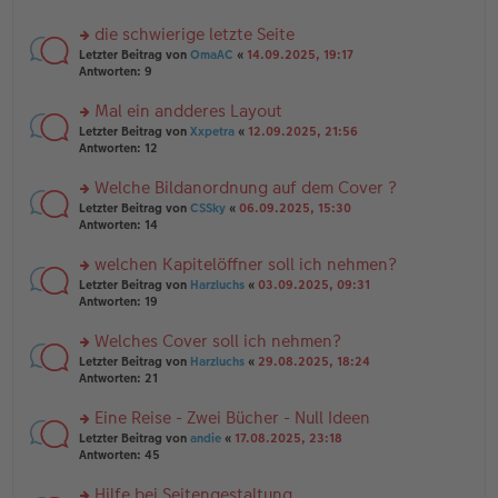
tr
el
r
a
es
u
die schwierige letzte Seite
g
e
n
n
rs
Letzter Beitrag von
OmaAC
«
14.09.2025, 19:17
g
er
te
Antworten:
9
el
B
r
es
ei
u
Mal ein andderes Layout
e
tr
n
n
rs
Letzter Beitrag von
Xxpetra
«
12.09.2025, 21:56
a
g
er
te
Antworten:
12
g
el
B
r
es
ei
u
Welche Bildanordnung auf dem Cover ?
e
tr
n
n
rs
Letzter Beitrag von
CSSky
«
06.09.2025, 15:30
a
g
er
te
Antworten:
14
g
el
B
r
es
ei
u
welchen Kapitelöffner soll ich nehmen?
e
tr
n
n
rs
Letzter Beitrag von
Harzluchs
«
03.09.2025, 09:31
a
g
er
te
Antworten:
19
g
el
B
r
es
ei
u
Welches Cover soll ich nehmen?
e
tr
n
n
rs
Letzter Beitrag von
Harzluchs
«
29.08.2025, 18:24
a
g
er
te
Antworten:
21
g
el
B
r
es
ei
u
Eine Reise - Zwei Bücher - Null Ideen
e
tr
n
n
rs
Letzter Beitrag von
andie
«
17.08.2025, 23:18
a
g
er
te
Antworten:
45
g
el
B
r
es
ei
u
Hilfe bei Seitengestaltung
e