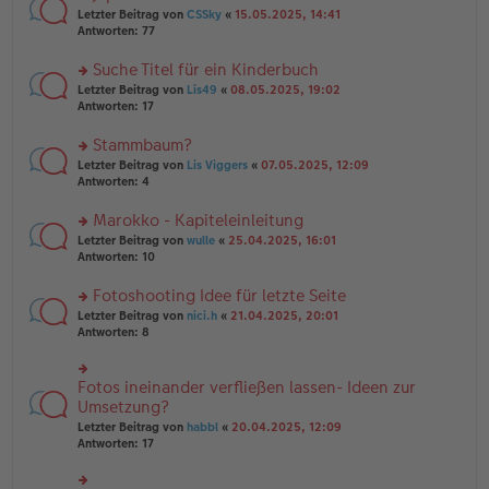
tr
n
n
rs
Letzter Beitrag von
CSSky
«
15.05.2025, 14:41
a
g
er
te
Antworten:
77
g
el
B
r
es
ei
u
Suche Titel für ein Kinderbuch
e
tr
n
n
rs
Letzter Beitrag von
Lis49
«
08.05.2025, 19:02
a
g
er
te
Antworten:
17
g
el
B
r
es
ei
u
Stammbaum?
e
tr
n
n
rs
Letzter Beitrag von
Lis Viggers
«
07.05.2025, 12:09
a
g
er
te
Antworten:
4
g
el
B
r
es
ei
u
Marokko - Kapiteleinleitung
e
tr
n
n
rs
Letzter Beitrag von
wulle
«
25.04.2025, 16:01
a
g
er
te
Antworten:
10
g
el
B
r
es
ei
u
Fotoshooting Idee für letzte Seite
e
tr
n
n
rs
Letzter Beitrag von
nici.h
«
21.04.2025, 20:01
a
g
er
te
Antworten:
8
g
el
B
r
es
ei
u
e
tr
n
Fotos ineinander verfließen lassen- Ideen zur
n
rs
a
g
er
te
Umsetzung?
g
el
B
r
Letzter Beitrag von
habbl
«
20.04.2025, 12:09
es
ei
u
Antworten:
17
e
tr
n
n
a
g
er
g
el