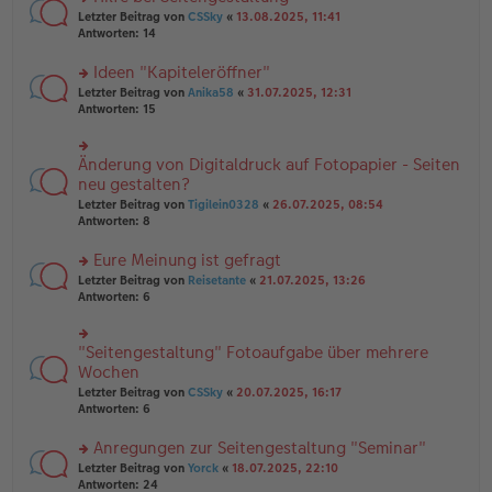
tr
n
n
rs
Letzter Beitrag von
CSSky
«
13.08.2025, 11:41
a
g
er
te
Antworten:
14
g
el
B
r
es
ei
u
Ideen "Kapiteleröffner"
e
tr
n
n
rs
Letzter Beitrag von
Anika58
«
31.07.2025, 12:31
a
g
er
te
Antworten:
15
g
el
B
r
es
ei
u
e
tr
n
Änderung von Digitaldruck auf Fotopapier - Seiten
n
rs
a
g
er
te
neu gestalten?
g
el
B
r
Letzter Beitrag von
Tigilein0328
«
26.07.2025, 08:54
es
ei
u
Antworten:
8
e
tr
n
n
a
g
er
Eure Meinung ist gefragt
g
el
B
es
rs
Letzter Beitrag von
Reisetante
«
21.07.2025, 13:26
ei
e
te
Antworten:
6
tr
n
r
a
er
u
g
B
n
"Seitengestaltung" Fotoaufgabe über mehrere
rs
ei
g
te
Wochen
tr
el
r
Letzter Beitrag von
CSSky
«
20.07.2025, 16:17
a
es
u
Antworten:
6
g
e
n
n
g
er
Anregungen zur Seitengestaltung "Seminar"
el
B
es
rs
Letzter Beitrag von
Yorck
«
18.07.2025, 22:10
ei
e
te
Antworten:
24