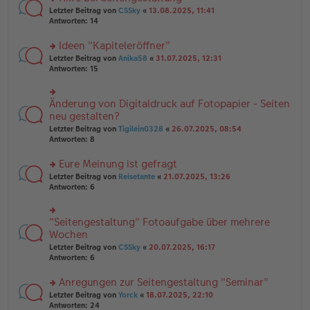
tr
n
n
rs
Letzter Beitrag von
CSSky
«
13.08.2025, 11:41
a
g
er
te
Antworten:
14
g
el
B
r
es
ei
u
Ideen "Kapiteleröffner"
e
tr
n
n
rs
Letzter Beitrag von
Anika58
«
31.07.2025, 12:31
a
g
er
te
Antworten:
15
g
el
B
r
es
ei
u
e
tr
n
Änderung von Digitaldruck auf Fotopapier - Seiten
n
rs
a
g
er
te
neu gestalten?
g
el
B
r
Letzter Beitrag von
Tigilein0328
«
26.07.2025, 08:54
es
ei
u
Antworten:
8
e
tr
n
n
a
g
er
Eure Meinung ist gefragt
g
el
B
es
rs
Letzter Beitrag von
Reisetante
«
21.07.2025, 13:26
ei
e
te
Antworten:
6
tr
n
r
a
er
u
g
B
n
"Seitengestaltung" Fotoaufgabe über mehrere
rs
ei
g
te
Wochen
tr
el
r
Letzter Beitrag von
CSSky
«
20.07.2025, 16:17
a
es
u
Antworten:
6
g
e
n
n
g
er
Anregungen zur Seitengestaltung "Seminar"
el
B
es
rs
Letzter Beitrag von
Yorck
«
18.07.2025, 22:10
ei
e
te
Antworten:
24