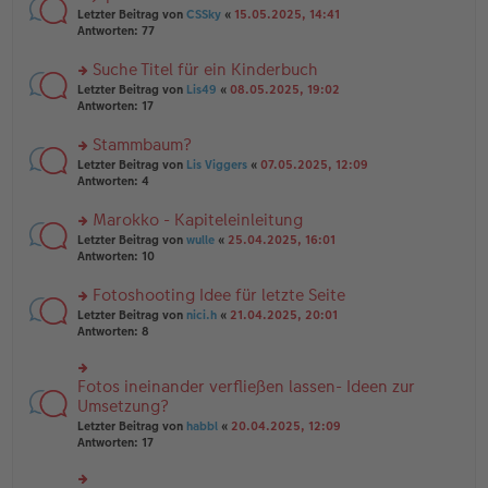
tr
n
n
rs
Letzter Beitrag von
CSSky
«
15.05.2025, 14:41
a
g
er
te
Antworten:
77
g
el
B
r
es
ei
u
Suche Titel für ein Kinderbuch
e
tr
n
n
rs
Letzter Beitrag von
Lis49
«
08.05.2025, 19:02
a
g
er
te
Antworten:
17
g
el
B
r
es
ei
u
Stammbaum?
e
tr
n
n
rs
Letzter Beitrag von
Lis Viggers
«
07.05.2025, 12:09
a
g
er
te
Antworten:
4
g
el
B
r
es
ei
u
Marokko - Kapiteleinleitung
e
tr
n
n
rs
Letzter Beitrag von
wulle
«
25.04.2025, 16:01
a
g
er
te
Antworten:
10
g
el
B
r
es
ei
u
Fotoshooting Idee für letzte Seite
e
tr
n
n
rs
Letzter Beitrag von
nici.h
«
21.04.2025, 20:01
a
g
er
te
Antworten:
8
g
el
B
r
es
ei
u
e
tr
n
Fotos ineinander verfließen lassen- Ideen zur
n
rs
a
g
er
te
Umsetzung?
g
el
B
r
Letzter Beitrag von
habbl
«
20.04.2025, 12:09
es
ei
u
Antworten:
17
e
tr
n
n
a
g
er
g
el