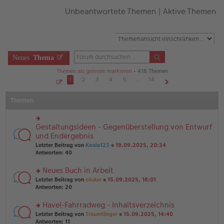
Unbeantwortete Themen
|
Aktive Themen
Neues
Thema
Themen als gelesen markieren
• 418 Themen
1
2
3
4
5
…
14
S
Nächste
e
Themen
i
t
e
1
v
Gestaltungsideen - Gegenüberstellung von Entwurf
rs
o
n
te
und Endergebnis
1
r
4
Letzter Beitrag von
Koala123
«
19.09.2025, 20:34
u
Antworten:
40
n
g
Neues Buch in Arbeit
el
es
rs
Letzter Beitrag von
okular
«
15.09.2025, 18:01
e
te
Antworten:
20
n
r
er
u
Havel-Fahrradweg - Inhaltsverzeichnis
B
n
rs
Letzter Beitrag von
Traumfänger
«
15.09.2025, 14:40
ei
g
te
Antworten:
11