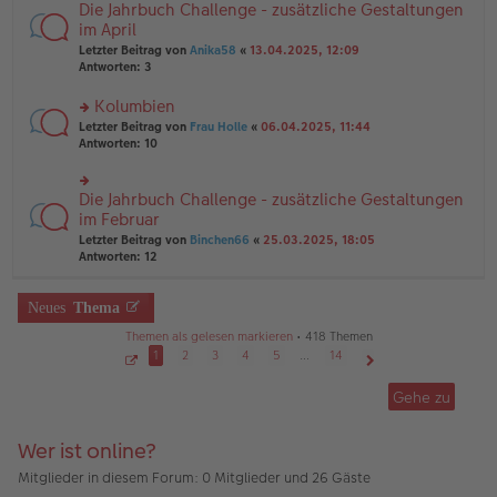
B
Die Jahrbuch Challenge - zusätzliche Gestaltungen
rs
es
ei
te
im April
e
tr
r
n
Letzter Beitrag von
Anika58
«
13.04.2025, 12:09
a
u
er
Antworten:
3
g
n
B
g
ei
Kolumbien
el
tr
es
rs
Letzter Beitrag von
Frau Holle
«
06.04.2025, 11:44
a
e
te
Antworten:
10
g
n
r
er
u
B
n
Die Jahrbuch Challenge - zusätzliche Gestaltungen
rs
ei
g
te
im Februar
tr
el
r
Letzter Beitrag von
Binchen66
«
25.03.2025, 18:05
a
es
u
Antworten:
12
g
e
n
n
g
er
el
Neues
Thema
B
es
ei
e
Themen als gelesen markieren
• 418 Themen
tr
n
1
2
3
4
5
…
14
a
er
g
S
Nächste
B
e
Gehe zu
ei
i
t
tr
e
a
1
Wer ist online?
g
v
o
n
Mitglieder in diesem Forum: 0 Mitglieder und 26 Gäste
1