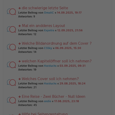
tr
el
r
a
es
u
die schwierige letzte Seite
g
e
n
n
rs
Letzter Beitrag von
OmaAC
«
14.09.2025, 19:17
g
er
te
Antworten:
9
el
B
r
es
ei
u
Mal ein andderes Layout
e
tr
n
n
rs
Letzter Beitrag von
Xxpetra
«
12.09.2025, 21:56
a
g
er
te
Antworten:
12
g
el
B
r
es
ei
u
Welche Bildanordnung auf dem Cover ?
e
tr
n
n
rs
Letzter Beitrag von
CSSky
«
06.09.2025, 15:30
a
g
er
te
Antworten:
14
g
el
B
r
es
ei
u
welchen Kapitelöffner soll ich nehmen?
e
tr
n
n
rs
Letzter Beitrag von
Harzluchs
«
03.09.2025, 09:31
a
g
er
te
Antworten:
19
g
el
B
r
es
ei
u
Welches Cover soll ich nehmen?
e
tr
n
n
rs
Letzter Beitrag von
Harzluchs
«
29.08.2025, 18:24
a
g
er
te
Antworten:
21
g
el
B
r
es
ei
u
Eine Reise - Zwei Bücher - Null Ideen
e
tr
n
n
rs
Letzter Beitrag von
andie
«
17.08.2025, 23:18
a
g
er
te
Antworten:
45
g
el
B
r
es
ei
u
Hilfe bei Seitengestaltung
e