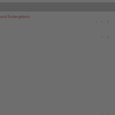
 und Endergebnis
1
2
3
1
2
1
2