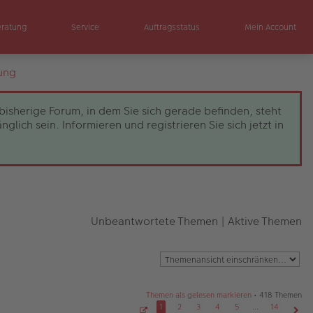
eratung
Service
Auftragsstatus
Mein Account
ung
bisherige Forum, in dem Sie sich gerade befinden, steht
ch sein. Informieren und registrieren Sie sich jetzt in
Unbeantwortete Themen
|
Aktive Themen
Themen als gelesen markieren
• 418 Themen
1
2
3
4
5
…
14