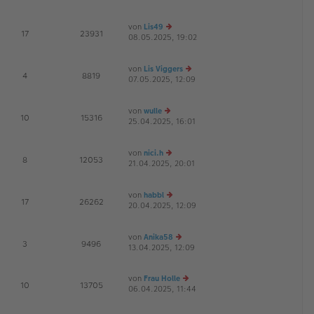
B
u
g
ei
es
von
Lis49
tr
te
E
17
23931
08.05.2025, 19:02
a
e
r
G
g
u
B
es
ei
von
Lis Viggers
te
tr
E
4
8819
07.05.2025, 12:09
r
a
e
G
B
g
u
ei
es
von
wulle
tr
te
E
10
15316
25.04.2025, 16:01
e
a
r
G
u
g
B
es
ei
von
nici.h
te
tr
E
8
12053
21.04.2025, 20:01
r
e
a
G
B
u
g
ei
es
von
habbl
tr
te
E
17
26262
20.04.2025, 12:09
a
r
e
G
g
B
u
ei
es
von
Anika58
tr
te
E
3
9496
13.04.2025, 12:09
a
r
e
g
B
u
ei
es
von
Frau Holle
tr
te
E
10
13705
06.04.2025, 11:44
e
a
r
G
u
g
B
es
ei