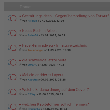
Themen
Gestaltungsideen - Gegenüberstellung von Entwurf
rs
von
Asiafan
» 27.05.2022, 12:26
te
es
r
a
Neues Buch in Arbeit
u
m
n
rs
t
von
Anika58
» 13.09.2025, 10:29
g
te
A
es
el
r
nh
a
Havel-Fahrradweg - Inhaltsverzeichnis
es
u
än
m
e
n
rs
g
t
von
Traumfänger
» 14.09.2025, 19:30
n
g
te
e
A
es
er
el
r
nh
a
die schwierige letzte Seite
B
es
u
än
m
ei
e
n
rs
g
t
von
OmaAC
» 13.09.2025, 17:03
tr
n
g
te
e
A
es
a
er
el
r
nh
a
Mal ein andderes Layout
g
B
es
u
än
m
ei
e
n
rs
g
t
von
Xxpetra
» 06.09.2025, 23:28
tr
n
g
te
e
A
es
a
er
el
r
nh
a
Welche Bildanordnung auf dem Cover ?
g
B
es
u
än
m
ei
e
n
rs
g
t
von
CSSky
» 16.08.2025, 08:27
tr
n
g
te
e
A
es
a
er
el
r
nh
a
welchen Kapitelöffner soll ich nehmen?
g
B
es
u
än
m
ei
e
n
rs
g
t
von
Harzluchs
» 30.07.2025, 10:24