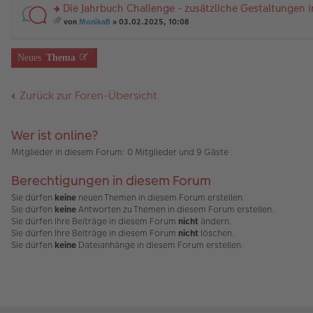
a
er
el
a
Die Jahrbuch Challenge - zusätzliche Gestaltungen 
u
g
B
es
m
n
rs
ei
e
t
von
MonikaB
» 03.02.2025, 10:08
g
te
tr
n
A
es
el
r
a
er
nh
a
es
u
g
B
än
m
Neues
Thema
e
n
ei
g
t
n
g
tr
e
A
er
el
a
nh
Zurück zur Foren-Übersicht
B
es
g
än
ei
e
g
tr
n
e
a
er
Wer ist online?
g
B
ei
Mitglieder in diesem Forum: 0 Mitglieder und 9 Gäste
tr
a
Berechtigungen in diesem Forum
g
Sie dürfen
keine
neuen Themen in diesem Forum erstellen.
Sie dürfen
keine
Antworten zu Themen in diesem Forum erstellen.
Sie dürfen Ihre Beiträge in diesem Forum
nicht
ändern.
Sie dürfen Ihre Beiträge in diesem Forum
nicht
löschen.
Sie dürfen
keine
Dateianhänge in diesem Forum erstellen.