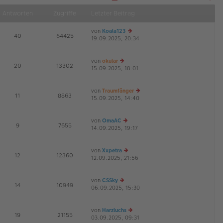
S
Näch
e
Antworten
Zugriffe
Letzter Beitrag
i
t
e
von
Koala123
1
E
40
64425
v
19.09.2025, 20:34
e
G
o
u
n
1
es
4
von
okular
te
E
20
13302
15.09.2025, 18:01
e
r
G
u
B
es
ei
von
Traumfänger
te
tr
E
11
8863
15.09.2025, 14:40
r
a
e
G
B
g
u
ei
es
von
OmaAC
tr
te
E
9
7655
14.09.2025, 19:17
a
e
r
G
g
u
B
es
ei
von
Xxpetra
te
tr
E
12
12360
12.09.2025, 21:56
r
e
a
G
B
u
g
ei
es
von
CSSky
tr
te
E
14
10949
06.09.2025, 15:30
e
a
r
G
u
g
B
es
ei
von
Harzluchs
te
tr
E
19
21155
03.09.2025, 09:31
r
a
e
G