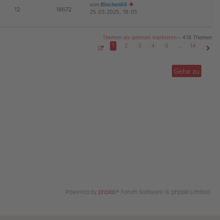
von
Binchen66
te
tr
E
12
18672
25.03.2025, 18:05
r
e
a
G
B
u
g
ei
es
tr
te
Themen als gelesen markieren
• 418 Themen
a
r
1
2
3
4
5
…
14
g
B
S
Näch
ei
e
tr
i
Gehe zu
t
a
e
g
1
v
o
n
1
4
Powered by
phpBB
® Forum Software © phpBB Limited