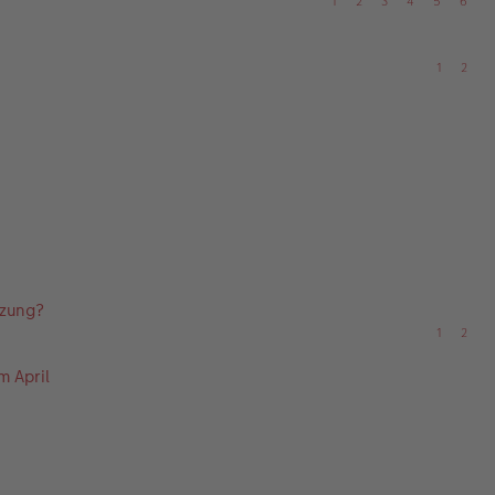
1
2
3
4
5
6
1
2
tzung?
1
2
m April