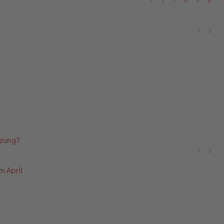
1
2
3
4
5
6
1
2
tzung?
1
2
m April