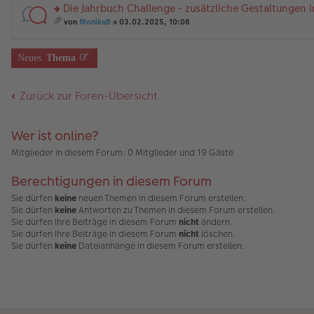
a
er
el
a
Die Jahrbuch Challenge - zusätzliche Gestaltungen 
u
g
B
es
m
n
rs
ei
e
t
von
MonikaB
» 03.02.2025, 10:08
g
te
tr
n
A
es
el
r
a
er
nh
a
es
u
g
B
än
m
Neues
Thema
e
n
ei
g
t
n
g
tr
e
A
er
el
a
nh
Zurück zur Foren-Übersicht
B
es
g
än
ei
e
g
tr
n
e
a
er
Wer ist online?
g
B
ei
Mitglieder in diesem Forum: 0 Mitglieder und 19 Gäste
tr
a
Berechtigungen in diesem Forum
g
Sie dürfen
keine
neuen Themen in diesem Forum erstellen.
Sie dürfen
keine
Antworten zu Themen in diesem Forum erstellen.
Sie dürfen Ihre Beiträge in diesem Forum
nicht
ändern.
Sie dürfen Ihre Beiträge in diesem Forum
nicht
löschen.
Sie dürfen
keine
Dateianhänge in diesem Forum erstellen.