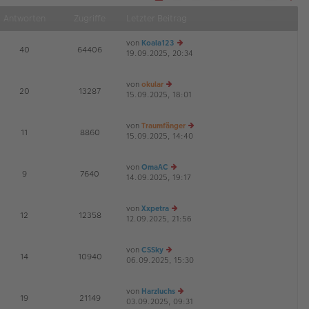
S
Näch
e
Antworten
Zugriffe
Letzter Beitrag
i
t
e
von
Koala123
1
E
40
64406
v
19.09.2025, 20:34
e
G
o
u
n
1
es
4
von
okular
te
E
20
13287
15.09.2025, 18:01
e
r
G
u
B
es
ei
von
Traumfänger
te
tr
E
11
8860
15.09.2025, 14:40
r
a
e
G
B
g
u
ei
es
von
OmaAC
tr
te
E
9
7640
14.09.2025, 19:17
a
e
r
G
g
u
B
es
ei
von
Xxpetra
te
tr
E
12
12358
12.09.2025, 21:56
r
e
a
G
B
u
g
ei
es
von
CSSky
tr
te
E
14
10940
06.09.2025, 15:30
e
a
r
G
u
g
B
es
ei
von
Harzluchs
te
tr
E
19
21149
03.09.2025, 09:31
r
a
e
G