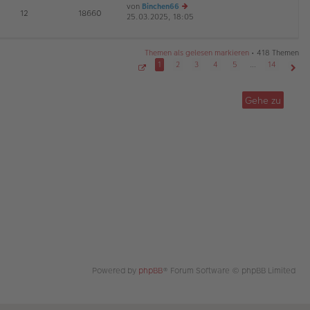
von
Binchen66
te
tr
E
12
18660
25.03.2025, 18:05
r
e
a
G
B
u
g
ei
es
tr
te
Themen als gelesen markieren
• 418 Themen
a
r
1
2
3
4
5
…
14
g
B
S
Näch
ei
e
tr
i
Gehe zu
t
a
e
g
1
v
o
n
1
4
Powered by
phpBB
® Forum Software © phpBB Limited