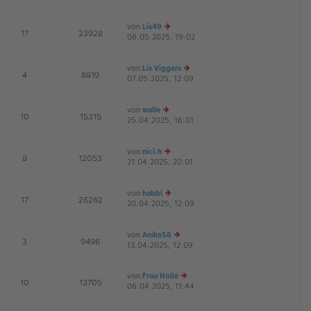
B
u
g
ei
es
von
Lis49
tr
te
E
17
23928
08.05.2025, 19:02
a
e
r
G
g
u
B
es
ei
von
Lis Viggers
te
tr
E
4
8819
07.05.2025, 12:09
r
a
e
G
B
g
u
ei
es
von
wulle
tr
te
E
10
15315
25.04.2025, 16:01
e
a
r
G
u
g
B
es
ei
von
nici.h
te
tr
E
8
12053
21.04.2025, 20:01
r
e
a
G
B
u
g
ei
es
von
habbl
tr
te
E
17
26262
20.04.2025, 12:09
a
r
e
G
g
B
u
ei
es
von
Anika58
tr
te
E
3
9496
13.04.2025, 12:09
a
r
e
g
B
u
ei
es
von
Frau Holle
tr
te
E
10
13705
06.04.2025, 11:44
e
a
r
G
u
g
B
es
ei