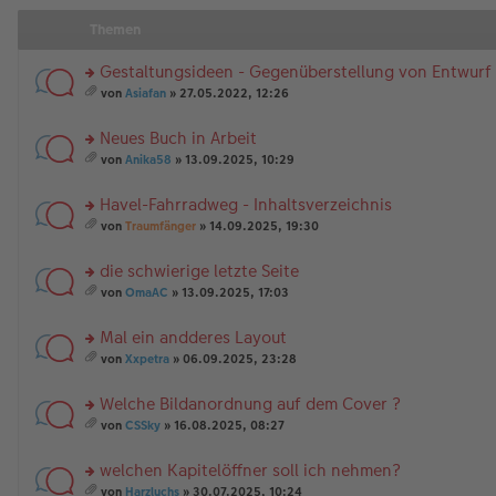
Themen
Gestaltungsideen - Gegenüberstellung von Entwurf
rs
von
Asiafan
» 27.05.2022, 12:26
te
es
r
a
Neues Buch in Arbeit
u
m
n
rs
t
von
Anika58
» 13.09.2025, 10:29
g
te
A
es
el
r
nh
a
Havel-Fahrradweg - Inhaltsverzeichnis
es
u
än
m
e
n
rs
g
t
von
Traumfänger
» 14.09.2025, 19:30
n
g
te
e
A
es
er
el
r
nh
a
die schwierige letzte Seite
B
es
u
än
m
ei
e
n
rs
g
t
von
OmaAC
» 13.09.2025, 17:03
tr
n
g
te
e
A
es
a
er
el
r
nh
a
Mal ein andderes Layout
g
B
es
u
än
m
ei
e
n
rs
g
t
von
Xxpetra
» 06.09.2025, 23:28
tr
n
g
te
e
A
es
a
er
el
r
nh
a
Welche Bildanordnung auf dem Cover ?
g
B
es
u
än
m
ei
e
n
rs
g
t
von
CSSky
» 16.08.2025, 08:27
tr
n
g
te
e
A
es
a
er
el
r
nh
a
welchen Kapitelöffner soll ich nehmen?
g
B
es
u
än
m
ei
e
n
rs
g
t
von
Harzluchs
» 30.07.2025, 10:24