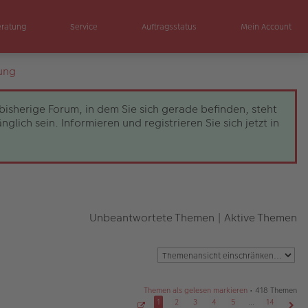
eratung
Service
Auftragsstatus
Mein Account
ung
bisherige Forum, in dem Sie sich gerade befinden, steht
ch sein. Informieren und registrieren Sie sich jetzt in
Unbeantwortete Themen
|
Aktive Themen
Themen als gelesen markieren
• 418 Themen
1
2
3
4
5
…
14