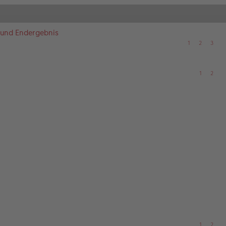
 und Endergebnis
1
2
3
1
2
1
2