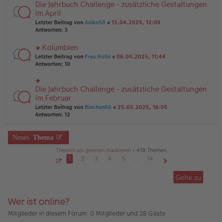
B
Die Jahrbuch Challenge - zusätzliche Gestaltungen
rs
es
ei
te
im April
e
tr
r
n
Letzter Beitrag von
Anika58
«
13.04.2025, 12:09
a
u
er
Antworten:
3
g
n
B
g
ei
Kolumbien
el
tr
es
rs
Letzter Beitrag von
Frau Holle
«
06.04.2025, 11:44
a
e
te
Antworten:
10
g
n
r
er
u
B
n
Die Jahrbuch Challenge - zusätzliche Gestaltungen
rs
ei
g
te
im Februar
tr
el
r
Letzter Beitrag von
Binchen66
«
25.03.2025, 18:05
a
es
u
Antworten:
12
g
e
n
n
g
er
el
Neues
Thema
B
es
ei
e
Themen als gelesen markieren
• 418 Themen
tr
n
1
2
3
4
5
…
14
a
er
g
S
Nächste
B
e
Gehe zu
ei
i
t
tr
e
a
1
Wer ist online?
g
v
o
n
Mitglieder in diesem Forum: 0 Mitglieder und 28 Gäste
1