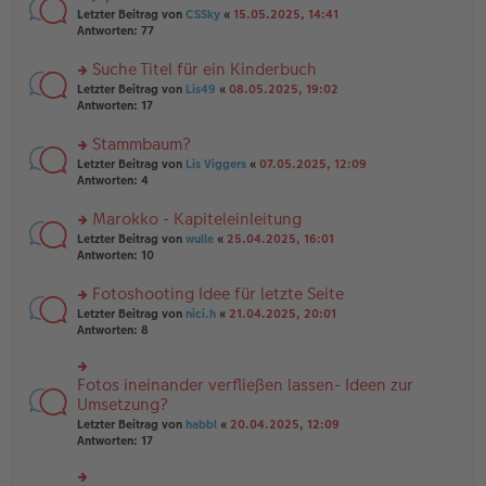
tr
n
n
rs
Letzter Beitrag von
CSSky
«
15.05.2025, 14:41
a
g
er
te
Antworten:
77
g
el
B
r
es
ei
u
Suche Titel für ein Kinderbuch
e
tr
n
n
rs
Letzter Beitrag von
Lis49
«
08.05.2025, 19:02
a
g
er
te
Antworten:
17
g
el
B
r
es
ei
u
Stammbaum?
e
tr
n
n
rs
Letzter Beitrag von
Lis Viggers
«
07.05.2025, 12:09
a
g
er
te
Antworten:
4
g
el
B
r
es
ei
u
Marokko - Kapiteleinleitung
e
tr
n
n
rs
Letzter Beitrag von
wulle
«
25.04.2025, 16:01
a
g
er
te
Antworten:
10
g
el
B
r
es
ei
u
Fotoshooting Idee für letzte Seite
e
tr
n
n
rs
Letzter Beitrag von
nici.h
«
21.04.2025, 20:01
a
g
er
te
Antworten:
8
g
el
B
r
es
ei
u
e
tr
n
Fotos ineinander verfließen lassen- Ideen zur
n
rs
a
g
er
te
Umsetzung?
g
el
B
r
Letzter Beitrag von
habbl
«
20.04.2025, 12:09
es
ei
u
Antworten:
17
e
tr
n
n
a
g
er
g
el