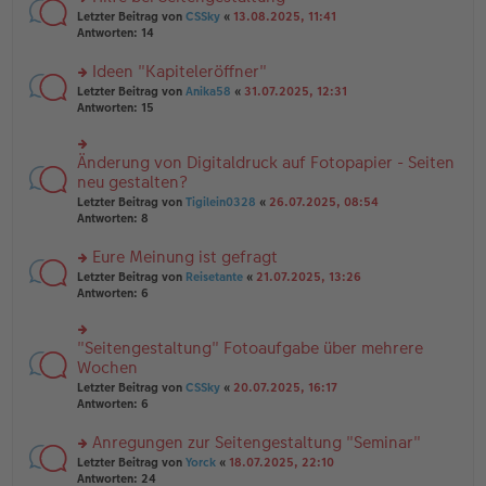
tr
n
n
rs
Letzter Beitrag von
CSSky
«
13.08.2025, 11:41
a
g
er
te
Antworten:
14
g
el
B
r
es
ei
u
Ideen "Kapiteleröffner"
e
tr
n
n
rs
Letzter Beitrag von
Anika58
«
31.07.2025, 12:31
a
g
er
te
Antworten:
15
g
el
B
r
es
ei
u
e
tr
n
Änderung von Digitaldruck auf Fotopapier - Seiten
n
rs
a
g
er
te
neu gestalten?
g
el
B
r
Letzter Beitrag von
Tigilein0328
«
26.07.2025, 08:54
es
ei
u
Antworten:
8
e
tr
n
n
a
g
er
Eure Meinung ist gefragt
g
el
B
es
rs
Letzter Beitrag von
Reisetante
«
21.07.2025, 13:26
ei
e
te
Antworten:
6
tr
n
r
a
er
u
g
B
n
"Seitengestaltung" Fotoaufgabe über mehrere
rs
ei
g
te
Wochen
tr
el
r
Letzter Beitrag von
CSSky
«
20.07.2025, 16:17
a
es
u
Antworten:
6
g
e
n
n
g
er
Anregungen zur Seitengestaltung "Seminar"
el
B
es
rs
Letzter Beitrag von
Yorck
«
18.07.2025, 22:10
ei
e
te
Antworten:
24