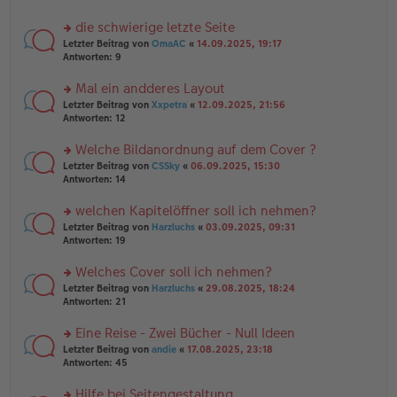
tr
el
r
a
es
u
die schwierige letzte Seite
g
e
n
n
rs
Letzter Beitrag von
OmaAC
«
14.09.2025, 19:17
g
er
te
Antworten:
9
el
B
r
es
ei
u
Mal ein andderes Layout
e
tr
n
n
rs
Letzter Beitrag von
Xxpetra
«
12.09.2025, 21:56
a
g
er
te
Antworten:
12
g
el
B
r
es
ei
u
Welche Bildanordnung auf dem Cover ?
e
tr
n
n
rs
Letzter Beitrag von
CSSky
«
06.09.2025, 15:30
a
g
er
te
Antworten:
14
g
el
B
r
es
ei
u
welchen Kapitelöffner soll ich nehmen?
e
tr
n
n
rs
Letzter Beitrag von
Harzluchs
«
03.09.2025, 09:31
a
g
er
te
Antworten:
19
g
el
B
r
es
ei
u
Welches Cover soll ich nehmen?
e
tr
n
n
rs
Letzter Beitrag von
Harzluchs
«
29.08.2025, 18:24
a
g
er
te
Antworten:
21
g
el
B
r
es
ei
u
Eine Reise - Zwei Bücher - Null Ideen
e
tr
n
n
rs
Letzter Beitrag von
andie
«
17.08.2025, 23:18
a
g
er
te
Antworten:
45
g
el
B
r
es
ei
u
Hilfe bei Seitengestaltung
e