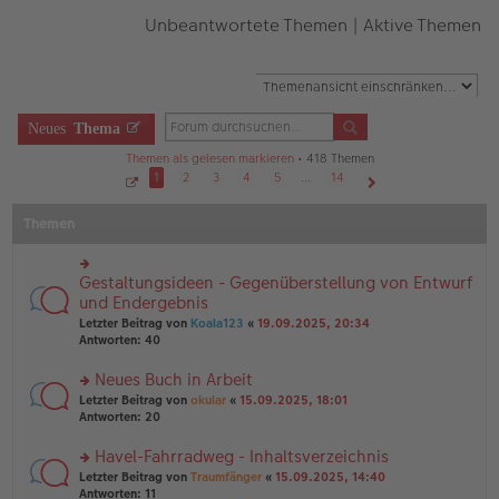
Unbeantwortete Themen
|
Aktive Themen
Neues
Thema
Themen als gelesen markieren
• 418 Themen
1
2
3
4
5
…
14
S
Nächste
e
Themen
i
t
e
1
v
Gestaltungsideen - Gegenüberstellung von Entwurf
rs
o
n
te
und Endergebnis
1
r
4
Letzter Beitrag von
Koala123
«
19.09.2025, 20:34
u
Antworten:
40
n
g
Neues Buch in Arbeit
el
es
rs
Letzter Beitrag von
okular
«
15.09.2025, 18:01
e
te
Antworten:
20
n
r
er
u
Havel-Fahrradweg - Inhaltsverzeichnis
B
n
rs
Letzter Beitrag von
Traumfänger
«
15.09.2025, 14:40
ei
g
te
Antworten:
11