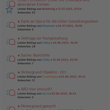
g
er
te
abstrakten Formen
el
B
r
Letzter Beitrag von
NeleHonig
«
11.07.2025, 07:54
es
ei
u
Antworten:
92
e
tr
n
n
a
g
er
Dank an Spica für die tollen Gestaltungsideen
g
el
B
es
rs
Letzter Beitrag von
Reisetante
«
04.07.2025, 19:08
ei
e
te
Antworten:
9
tr
n
r
a
er
u
Umfrage zur Textgestaltung
g
B
n
rs
Letzter Beitrag von
CSSky
«
20.06.2025, 16:30
ei
g
te
Antworten:
28
tr
el
r
a
es
u
Suche: Buntstifte
g
e
n
n
rs
Letzter Beitrag von
CSSky
«
16.06.2025, 20:39
g
er
te
Antworten:
7
el
B
r
es
ei
u
Hintergrund Objektnr. 201
e
tr
n
n
rs
Letzter Beitrag von
Traumfänger
«
03.06.2025, 16:22
a
g
er
te
Antworten:
12
g
el
B
r
es
ei
u
ABO hier sinnvoll?
e
tr
n
n
rs
Letzter Beitrag von
nici.h
«
01.06.2025, 18:43
a
g
er
te
Antworten:
5
g
el
B
r
es
ei
u
Hintergrund gesucht
e
tr
n
n