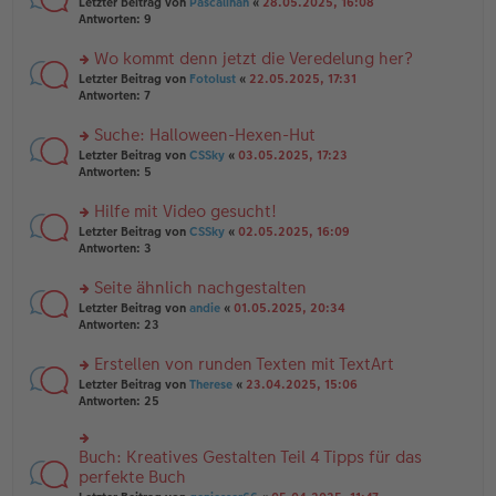
rs
Letzter Beitrag von
Pascalinah
«
28.05.2025, 16:08
a
g
er
te
Antworten:
9
g
el
B
r
es
ei
u
Wo kommt denn jetzt die Veredelung her?
e
tr
n
n
rs
Letzter Beitrag von
Fotolust
«
22.05.2025, 17:31
a
g
er
te
Antworten:
7
g
el
B
r
es
ei
u
Suche: Halloween-Hexen-Hut
e
tr
n
n
rs
Letzter Beitrag von
CSSky
«
03.05.2025, 17:23
a
g
er
te
Antworten:
5
g
el
B
r
es
ei
u
Hilfe mit Video gesucht!
e
tr
n
n
rs
Letzter Beitrag von
CSSky
«
02.05.2025, 16:09
a
g
er
te
Antworten:
3
g
el
B
r
es
ei
u
Seite ähnlich nachgestalten
e
tr
n
n
rs
Letzter Beitrag von
andie
«
01.05.2025, 20:34
a
g
er
te
Antworten:
23
g
el
B
r
es
ei
u
Erstellen von runden Texten mit TextArt
e
tr
n
n
rs
Letzter Beitrag von
Therese
«
23.04.2025, 15:06
a
g
er
te
Antworten:
25
g
el
B
r
es
ei
u
e
tr
n
Buch: Kreatives Gestalten Teil 4 Tipps für das
n
rs
a
g
er
te
perfekte Buch
g
el
B
r