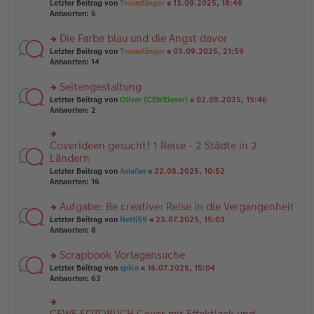
Letzter Beitrag von
Traumfänger
«
13.09.2025, 18:46
es
ei
u
Antworten:
6
e
tr
n
n
a
g
er
Die Farbe blau und die Angst davor
g
el
B
es
rs
Letzter Beitrag von
Traumfänger
«
03.09.2025, 21:59
ei
e
te
Antworten:
14
tr
n
r
a
er
u
Seitengestaltung
g
B
n
rs
Letzter Beitrag von
Oliver (CEWEianer)
«
02.09.2025, 15:46
ei
g
te
Antworten:
2
tr
el
r
a
es
u
g
e
n
Coverideen gesucht! 1 Reise - 2 Städte in 2
n
rs
g
er
te
Ländern
el
B
r
Letzter Beitrag von
Asiafan
«
22.08.2025, 10:52
es
ei
u
Antworten:
16
e
tr
n
n
a
g
er
Aufgabe: Be creative: Reise in die Vergangenheit
g
el
B
es
rs
Letzter Beitrag von
Netti59
«
23.07.2025, 15:03
ei
e
te
Antworten:
8
tr
n
r
a
er
u
Scrapbook Vorlagensuche
g
B
n
rs
Letzter Beitrag von
spica
«
16.07.2025, 15:04
ei
g
te
Antworten:
63
tr
el
r
a
es
u
g
e
n
CEWE FOTOBUCH Cover mit Effektlack und
n
rs