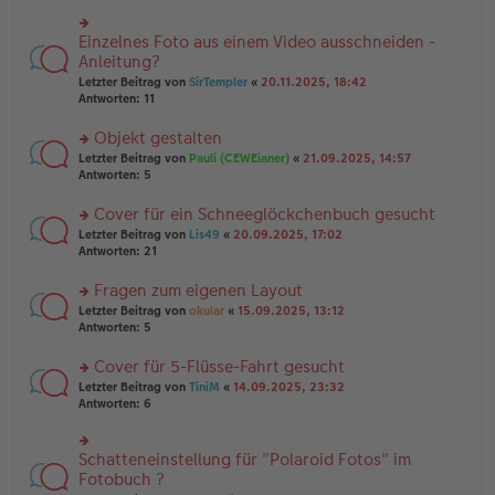
r
es
g
u
e
n
Einzelnes Foto aus einem Video ausschneiden -
n
rs
g
er
te
Anleitung?
el
B
r
Letzter Beitrag von
SirTempler
«
20.11.2025, 18:42
es
ei
u
Antworten:
11
e
tr
n
n
a
g
er
Objekt gestalten
g
el
B
es
rs
Letzter Beitrag von
Pauli (CEWEianer)
«
21.09.2025, 14:57
ei
e
te
Antworten:
5
tr
n
r
a
er
u
Cover für ein Schneeglöckchenbuch gesucht
g
B
n
rs
Letzter Beitrag von
Lis49
«
20.09.2025, 17:02
ei
g
te
Antworten:
21
tr
el
r
a
es
u
Fragen zum eigenen Layout
g
e
n
n
rs
Letzter Beitrag von
okular
«
15.09.2025, 13:12
g
er
te
Antworten:
5
el
B
r
es
ei
u
Cover für 5-Flüsse-Fahrt gesucht
e
tr
n
n
rs
Letzter Beitrag von
TiniM
«
14.09.2025, 23:32
a
g
er
te
Antworten:
6
g
el
B
r
es
ei
u
e
tr
n
Schatteneinstellung für "Polaroid Fotos" im
n
rs
a
g
er
te
Fotobuch ?
g
el
B
r