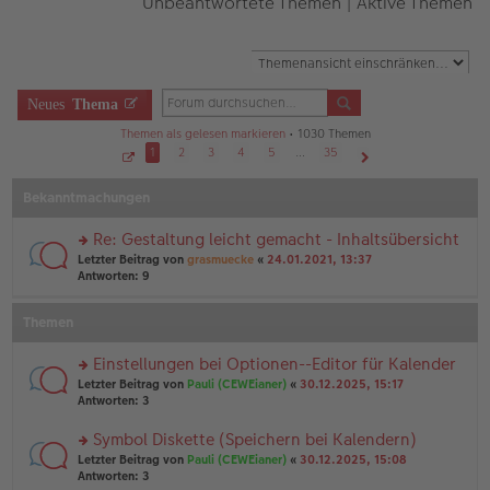
Unbeantwortete Themen
|
Aktive Themen
Neues
Thema
Themen als gelesen markieren
• 1030 Themen
1
2
3
4
5
…
35
S
Nächste
e
Bekanntmachungen
i
t
e
1
Re: Gestaltung leicht gemacht - Inhaltsübersicht
v
o
rs
Letzter Beitrag von
grasmuecke
«
24.01.2021, 13:37
n
te
Antworten:
9
3
r
5
u
Themen
n
g
el
Einstellungen bei Optionen--Editor für Kalender
es
rs
Letzter Beitrag von
Pauli (CEWEianer)
«
30.12.2025, 15:17
e
te
Antworten:
3
n
r
er
u
Symbol Diskette (Speichern bei Kalendern)
B
n
ei
rs
Letzter Beitrag von
Pauli (CEWEianer)
«
30.12.2025, 15:08
g
tr
te
Antworten:
3
el
a