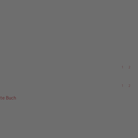
1
2
1
2
kte Buch