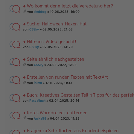
a
er
el
r
nh
Wo kommt denn jetzt die Veredelung her?
g
B
es
u
än
rs
ei
e
n
g
von
sleddog
» 10.06.2023, 16:00
te
tr
n
g
es
e
r
a
er
el
a
Suche: Halloween-Hexen-Hut
u
g
B
es
m
n
rs
ei
e
t
von
CSSky
» 02.05.2025, 21:03
g
te
tr
n
A
el
r
a
er
nh
Hilfe mit Video gesucht!
es
u
g
B
än
rs
e
n
von
CSSky
» 02.05.2025, 14:20
ei
g
te
n
g
tr
e
r
er
el
a
Seite ähnlich nachgestalten
u
B
es
g
rs
n
ei
e
von
CSSky
» 24.05.2022, 17:05
te
g
es
tr
n
r
el
a
a
er
Erstellen von runden Texten mit TextArt
u
es
m
g
B
n
rs
e
t
ei
von
inimu
» 17.11.2023, 11:43
g
te
n
A
es
tr
el
r
er
nh
a
a
Buch: Kreatives Gestalten Teil 4 Tipps für das perfe
es
u
B
än
m
g
e
n
rs
ei
g
t
von
Pascalinah
» 02.04.2025, 20:14
n
g
te
tr
e
A
er
el
r
a
nh
Rotes Warndreieck entfernen
B
es
u
g
än
rs
ei
e
n
g
von
Anika58
» 04.04.2023, 11:22
te
tr
n
g
es
e
r
a
er
el
a
Fragen zu Schriftarten aus Kundenbeispielen
u
g
B
es
m