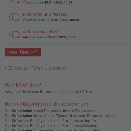
n
rs
ei
e
t
von
spica
» 10.01.2023, 15:51
g
te
tr
n
A
es
el
r
a
er
nh
a
Rahmen und Masken
es
u
g
B
än
m
e
n
rs
ei
g
t
von
DoreenZ.
» 18.07.2024, 06:58
n
g
te
tr
e
A
es
er
el
r
a
nh
a
Panoramaseiten
B
es
u
g
än
m
ei
e
n
rs
g
t
von
Pascalinah
» 25.01.2025, 12:15
tr
n
g
te
e
A
a
er
el
r
nh
g
B
es
u
än
Neues
Thema
ei
e
n
g
tr
n
g
e
a
er
el
Zurück zur Foren-Übersicht
g
B
es
ei
e
tr
n
a
er
Wer ist online?
g
B
ei
Mitglieder in diesem Forum:
Bing [Bot]
und 3 Gäste
tr
a
Berechtigungen in diesem Forum
g
Sie dürfen
keine
neuen Themen in diesem Forum erstellen.
Sie dürfen
keine
Antworten zu Themen in diesem Forum erstellen.
Sie dürfen Ihre Beiträge in diesem Forum
nicht
ändern.
Sie dürfen Ihre Beiträge in diesem Forum
nicht
löschen.
Sie dürfen
keine
Dateianhänge in diesem Forum erstellen.