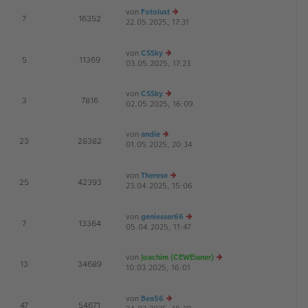
ei
es
von
Fotolust
tr
te
E
7
16352
22.05.2025, 17:31
e
a
r
G
u
g
B
es
ei
von
CSSky
te
tr
E
5
11369
03.05.2025, 17:23
e
r
a
u
B
g
es
ei
von
CSSky
te
tr
E
3
7816
02.05.2025, 16:09
e
r
a
u
B
g
es
ei
von
andie
te
tr
E
23
28382
01.05.2025, 20:34
e
r
a
G
u
B
g
es
ei
von
Therese
te
tr
E
25
42393
23.04.2025, 15:06
r
e
a
G
B
u
g
ei
es
von
geniesser66
tr
te
E
7
13364
05.04.2025, 11:47
a
r
e
g
B
u
ei
es
von
Joachim (CEWEianer)
tr
te
E
13
34689
10.03.2025, 16:01
e
a
r
G
u
g
B
es
ei
von
Bea56
te
tr
E
47
54671