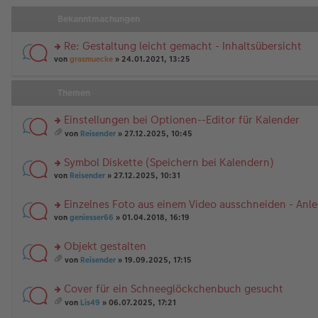
Bekanntmachungen
Re: Gestaltung leicht gemacht - Inhaltsübersicht
rs
von
grasmuecke
» 24.01.2021, 13:25
te
r
u
Themen
n
g
Einstellungen bei Optionen--Editor für Kalender
el
rs
es
von
Reisender
» 27.12.2025, 10:45
te
e
es
r
n
a
Symbol Diskette (Speichern bei Kalendern)
u
er
m
n
rs
B
t
von
Reisender
» 27.12.2025, 10:31
g
te
ei
A
el
r
tr
nh
Einzelnes Foto aus einem Video ausschneiden - Anl
es
u
a
än
rs
e
n
von
geniesser66
» 01.04.2018, 16:19
g
g
te
n
g
e
r
er
el
Objekt gestalten
u
B
es
rs
n
ei
e
von
Reisender
» 19.09.2025, 17:15
te
g
es
tr
n
r
el
a
a
er
Cover für ein Schneeglöckchenbuch gesucht
u
es
m
g
B
n
rs
e
t
ei
von
Lis49
» 06.07.2025, 17:21
g
te
n
A
es
tr