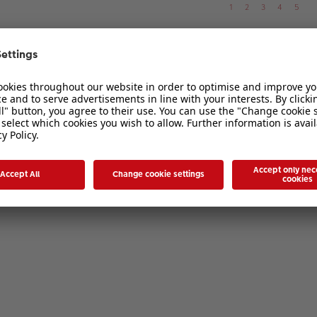
1
2
3
4
5
ten Formen
1
…
3
4
5
6
7
1
2