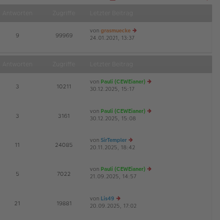
S
Näch
e
Antworten
Zugriffe
Letzter Beitrag
i
t
e
von
grasmuecke
1
E
9
99969
v
24.01.2021, 13:37
e
o
u
n
3
es
5
te
Antworten
Zugriffe
Letzter Beitrag
r
B
von
Pauli (CEWEianer)
ei
E
3
10211
30.12.2025, 15:17
e
tr
G
u
a
es
g
von
Pauli (CEWEianer)
te
E
3
3161
30.12.2025, 15:08
r
e
B
u
ei
es
von
SirTempler
tr
te
E
11
24085
20.11.2025, 18:42
e
a
r
u
g
B
es
ei
von
Pauli (CEWEianer)
te
tr
E
5
7022
21.09.2025, 14:57
e
r
a
G
u
B
g
es
ei
von
Lis49
te
tr
E
21
19881
20.09.2025, 17:02
e
r
a
G
u
B
g