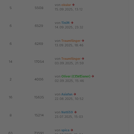
es
ei
von
okular
te
tr
E
5
5508
15.09.2025, 13:12
r
e
a
G
B
u
g
ei
es
von
TiniM
tr
te
E
6
6529
14.09.2025, 23:32
a
e
r
G
g
u
B
es
ei
von
Traumfänger
te
tr
E
6
6269
13.09.2025, 18:46
r
a
e
G
B
g
u
ei
es
von
Traumfänger
tr
te
E
14
17054
03.09.2025, 21:59
a
r
e
g
B
u
ei
es
von
Oliver (CEWEianer)
tr
te
E
2
4006
02.09.2025, 15:46
e
a
r
G
u
g
B
es
ei
von
Asiafan
te
tr
E
16
15635
22.08.2025, 10:52
e
r
a
G
u
B
g
es
ei
von
Netti59
te
tr
E
8
15214
23.07.2025, 15:03
r
e
a
G
B
u
g
ei
es
von
spica
tr
te
E
63
73591