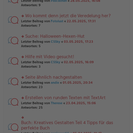
rs
Letzter Beitrag von
Pascalinah
«
28.05.2025, 16:08
a
g
er
te
Antworten:
9
g
el
B
r
es
ei
u
Wo kommt denn jetzt die Veredelung her?
e
tr
n
n
rs
Letzter Beitrag von
Fotolust
«
22.05.2025, 17:31
a
g
er
te
Antworten:
7
g
el
B
r
es
ei
u
Suche: Halloween-Hexen-Hut
e
tr
n
n
rs
Letzter Beitrag von
CSSky
«
03.05.2025, 17:23
a
g
er
te
Antworten:
5
g
el
B
r
es
ei
u
Hilfe mit Video gesucht!
e
tr
n
n
rs
Letzter Beitrag von
CSSky
«
02.05.2025, 16:09
a
g
er
te
Antworten:
3
g
el
B
r
es
ei
u
Seite ähnlich nachgestalten
e
tr
n
n
rs
Letzter Beitrag von
andie
«
01.05.2025, 20:34
a
g
er
te
Antworten:
23
g
el
B
r
es
ei
u
Erstellen von runden Texten mit TextArt
e
tr
n
n
rs
Letzter Beitrag von
Therese
«
23.04.2025, 15:06
a
g
er
te
Antworten:
25
g
el
B
r
es
ei
u
e
tr
n
Buch: Kreatives Gestalten Teil 4 Tipps für das
n
rs
a
g
er
te
perfekte Buch
g
el
B
r