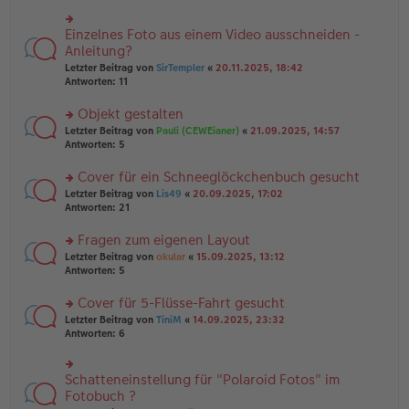
r
es
g
u
e
n
Einzelnes Foto aus einem Video ausschneiden -
n
rs
g
er
te
Anleitung?
el
B
r
Letzter Beitrag von
SirTempler
«
20.11.2025, 18:42
es
ei
u
Antworten:
11
e
tr
n
n
a
g
er
Objekt gestalten
g
el
B
es
rs
Letzter Beitrag von
Pauli (CEWEianer)
«
21.09.2025, 14:57
ei
e
te
Antworten:
5
tr
n
r
a
er
u
Cover für ein Schneeglöckchenbuch gesucht
g
B
n
rs
Letzter Beitrag von
Lis49
«
20.09.2025, 17:02
ei
g
te
Antworten:
21
tr
el
r
a
es
u
Fragen zum eigenen Layout
g
e
n
n
rs
Letzter Beitrag von
okular
«
15.09.2025, 13:12
g
er
te
Antworten:
5
el
B
r
es
ei
u
Cover für 5-Flüsse-Fahrt gesucht
e
tr
n
n
rs
Letzter Beitrag von
TiniM
«
14.09.2025, 23:32
a
g
er
te
Antworten:
6
g
el
B
r
es
ei
u
e
tr
n
Schatteneinstellung für "Polaroid Fotos" im
n
rs
a
g
er
te
Fotobuch ?
g
el
B
r