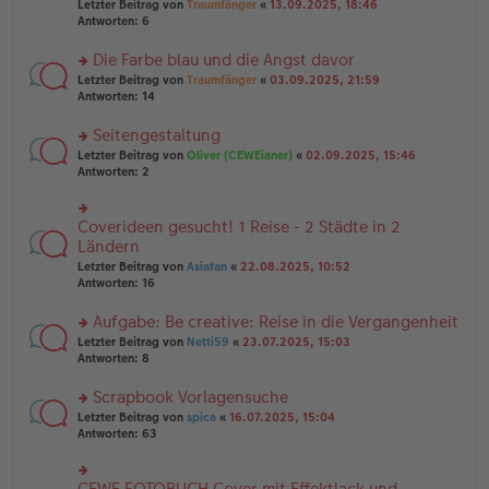
Letzter Beitrag von
Traumfänger
«
13.09.2025, 18:46
es
ei
u
Antworten:
6
e
tr
n
n
a
g
er
Die Farbe blau und die Angst davor
g
el
B
es
rs
Letzter Beitrag von
Traumfänger
«
03.09.2025, 21:59
ei
e
te
Antworten:
14
tr
n
r
a
er
u
Seitengestaltung
g
B
n
rs
Letzter Beitrag von
Oliver (CEWEianer)
«
02.09.2025, 15:46
ei
g
te
Antworten:
2
tr
el
r
a
es
u
g
e
n
Coverideen gesucht! 1 Reise - 2 Städte in 2
n
rs
g
er
te
Ländern
el
B
r
Letzter Beitrag von
Asiafan
«
22.08.2025, 10:52
es
ei
u
Antworten:
16
e
tr
n
n
a
g
er
Aufgabe: Be creative: Reise in die Vergangenheit
g
el
B
es
rs
Letzter Beitrag von
Netti59
«
23.07.2025, 15:03
ei
e
te
Antworten:
8
tr
n
r
a
er
u
Scrapbook Vorlagensuche
g
B
n
rs
Letzter Beitrag von
spica
«
16.07.2025, 15:04
ei
g
te
Antworten:
63
tr
el
r
a
es
u
g
e
n
CEWE FOTOBUCH Cover mit Effektlack und
n
rs