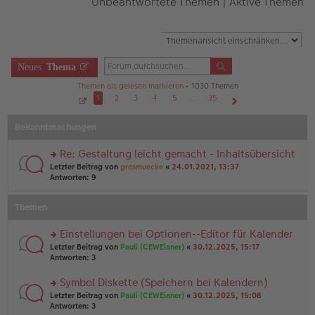
Unbeantwortete Themen
|
Aktive Themen
Neues
Thema
Themen als gelesen markieren
• 1030 Themen
1
2
3
4
5
…
35
S
Nächste
e
Bekanntmachungen
i
t
e
1
Re: Gestaltung leicht gemacht - Inhaltsübersicht
v
o
rs
Letzter Beitrag von
grasmuecke
«
24.01.2021, 13:37
n
te
Antworten:
9
3
r
5
u
Themen
n
g
el
Einstellungen bei Optionen--Editor für Kalender
es
rs
Letzter Beitrag von
Pauli (CEWEianer)
«
30.12.2025, 15:17
e
te
Antworten:
3
n
r
er
u
Symbol Diskette (Speichern bei Kalendern)
B
n
ei
rs
Letzter Beitrag von
Pauli (CEWEianer)
«
30.12.2025, 15:08
g
tr
te
Antworten:
3
el
a