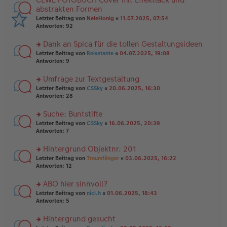
g
er
te
abstrakten Formen
el
B
r
Letzter Beitrag von
NeleHonig
«
11.07.2025, 07:54
es
ei
u
Antworten:
92
e
tr
n
n
a
g
er
Dank an Spica für die tollen Gestaltungsideen
g
el
B
es
rs
Letzter Beitrag von
Reisetante
«
04.07.2025, 19:08
ei
e
te
Antworten:
9
tr
n
r
a
er
u
Umfrage zur Textgestaltung
g
B
n
rs
Letzter Beitrag von
CSSky
«
20.06.2025, 16:30
ei
g
te
Antworten:
28
tr
el
r
a
es
u
Suche: Buntstifte
g
e
n
n
rs
Letzter Beitrag von
CSSky
«
16.06.2025, 20:39
g
er
te
Antworten:
7
el
B
r
es
ei
u
Hintergrund Objektnr. 201
e
tr
n
n
rs
Letzter Beitrag von
Traumfänger
«
03.06.2025, 16:22
a
g
er
te
Antworten:
12
g
el
B
r
es
ei
u
ABO hier sinnvoll?
e
tr
n
n
rs
Letzter Beitrag von
nici.h
«
01.06.2025, 18:43
a
g
er
te
Antworten:
5
g
el
B
r
es
ei
u
Hintergrund gesucht
e
tr
n
n