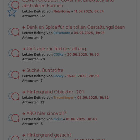
g
er
te
abstrakten Formen
el
B
r
Letzter Beitrag von
NeleHonig
«
11.07.2025, 07:54
es
ei
u
Antworten:
92
e
tr
n
n
a
g
er
Dank an Spica für die tollen Gestaltungsideen
g
el
B
es
rs
Letzter Beitrag von
Reisetante
«
04.07.2025, 19:08
ei
e
te
Antworten:
9
tr
n
r
a
er
u
Umfrage zur Textgestaltung
g
B
n
rs
Letzter Beitrag von
CSSky
«
20.06.2025, 16:30
ei
g
te
Antworten:
28
tr
el
r
a
es
u
Suche: Buntstifte
g
e
n
n
rs
Letzter Beitrag von
CSSky
«
16.06.2025, 20:39
g
er
te
Antworten:
7
el
B
r
es
ei
u
Hintergrund Objektnr. 201
e
tr
n
n
rs
Letzter Beitrag von
Traumfänger
«
03.06.2025, 16:22
a
g
er
te
Antworten:
12
g
el
B
r
es
ei
u
ABO hier sinnvoll?
e
tr
n
n
rs
Letzter Beitrag von
nici.h
«
01.06.2025, 18:43
a
g
er
te
Antworten:
5
g
el
B
r
es
ei
u
Hintergrund gesucht
e
tr
n
n