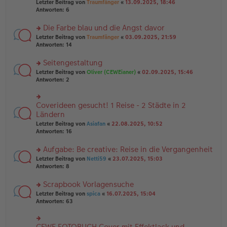
Letzter Beitrag von
Traumfänger
«
13.09.2025, 18:46
es
ei
u
Antworten:
6
e
tr
n
n
a
g
er
Die Farbe blau und die Angst davor
g
el
B
es
rs
Letzter Beitrag von
Traumfänger
«
03.09.2025, 21:59
ei
e
te
Antworten:
14
tr
n
r
a
er
u
Seitengestaltung
g
B
n
rs
Letzter Beitrag von
Oliver (CEWEianer)
«
02.09.2025, 15:46
ei
g
te
Antworten:
2
tr
el
r
a
es
u
g
e
n
Coverideen gesucht! 1 Reise - 2 Städte in 2
n
rs
g
er
te
Ländern
el
B
r
Letzter Beitrag von
Asiafan
«
22.08.2025, 10:52
es
ei
u
Antworten:
16
e
tr
n
n
a
g
er
Aufgabe: Be creative: Reise in die Vergangenheit
g
el
B
es
rs
Letzter Beitrag von
Netti59
«
23.07.2025, 15:03
ei
e
te
Antworten:
8
tr
n
r
a
er
u
Scrapbook Vorlagensuche
g
B
n
rs
Letzter Beitrag von
spica
«
16.07.2025, 15:04
ei
g
te
Antworten:
63
tr
el
r
a
es
u
g
e
n
CEWE FOTOBUCH Cover mit Effektlack und
n
rs