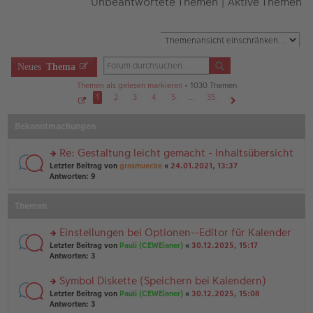
Unbeantwortete Themen
|
Aktive Themen
Neues
Thema
Themen als gelesen markieren
• 1030 Themen
1
2
3
4
5
…
35
S
Nächste
e
Bekanntmachungen
i
t
e
1
Re: Gestaltung leicht gemacht - Inhaltsübersicht
v
o
rs
Letzter Beitrag von
grasmuecke
«
24.01.2021, 13:37
n
te
Antworten:
9
3
r
5
u
Themen
n
g
el
Einstellungen bei Optionen--Editor für Kalender
es
rs
Letzter Beitrag von
Pauli (CEWEianer)
«
30.12.2025, 15:17
e
te
Antworten:
3
n
r
er
u
Symbol Diskette (Speichern bei Kalendern)
B
n
ei
rs
Letzter Beitrag von
Pauli (CEWEianer)
«
30.12.2025, 15:08
g
tr
te
Antworten:
3
el
a