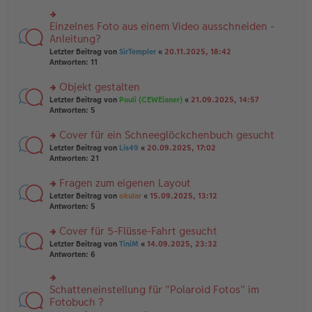
r
es
g
u
e
n
Einzelnes Foto aus einem Video ausschneiden -
n
rs
g
er
te
Anleitung?
el
B
r
Letzter Beitrag von
SirTempler
«
20.11.2025, 18:42
es
ei
u
Antworten:
11
e
tr
n
n
a
g
er
Objekt gestalten
g
el
B
es
rs
Letzter Beitrag von
Pauli (CEWEianer)
«
21.09.2025, 14:57
ei
e
te
Antworten:
5
tr
n
r
a
er
u
Cover für ein Schneeglöckchenbuch gesucht
g
B
n
rs
Letzter Beitrag von
Lis49
«
20.09.2025, 17:02
ei
g
te
Antworten:
21
tr
el
r
a
es
u
Fragen zum eigenen Layout
g
e
n
n
rs
Letzter Beitrag von
okular
«
15.09.2025, 13:12
g
er
te
Antworten:
5
el
B
r
es
ei
u
Cover für 5-Flüsse-Fahrt gesucht
e
tr
n
n
rs
Letzter Beitrag von
TiniM
«
14.09.2025, 23:32
a
g
er
te
Antworten:
6
g
el
B
r
es
ei
u
e
tr
n
Schatteneinstellung für "Polaroid Fotos" im
n
rs
a
g
er
te
Fotobuch ?
g
el
B
r