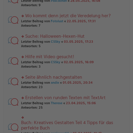
rs
Letzter Beitrag von
Pascalinah
«
28.05.2025, 16:08
a
g
er
te
Antworten:
9
g
el
B
r
es
ei
u
Wo kommt denn jetzt die Veredelung her?
e
tr
n
n
rs
Letzter Beitrag von
Fotolust
«
22.05.2025, 17:31
a
g
er
te
Antworten:
7
g
el
B
r
es
ei
u
Suche: Halloween-Hexen-Hut
e
tr
n
n
rs
Letzter Beitrag von
CSSky
«
03.05.2025, 17:23
a
g
er
te
Antworten:
5
g
el
B
r
es
ei
u
Hilfe mit Video gesucht!
e
tr
n
n
rs
Letzter Beitrag von
CSSky
«
02.05.2025, 16:09
a
g
er
te
Antworten:
3
g
el
B
r
es
ei
u
Seite ähnlich nachgestalten
e
tr
n
n
rs
Letzter Beitrag von
andie
«
01.05.2025, 20:34
a
g
er
te
Antworten:
23
g
el
B
r
es
ei
u
Erstellen von runden Texten mit TextArt
e
tr
n
n
rs
Letzter Beitrag von
Therese
«
23.04.2025, 15:06
a
g
er
te
Antworten:
25
g
el
B
r
es
ei
u
e
tr
n
Buch: Kreatives Gestalten Teil 4 Tipps für das
n
rs
a
g
er
te
perfekte Buch
g
el
B
r