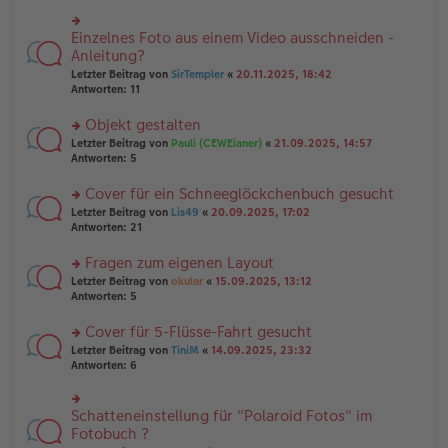
r
es
g
u
e
n
Einzelnes Foto aus einem Video ausschneiden -
n
rs
g
er
te
Anleitung?
el
B
r
Letzter Beitrag von
SirTempler
«
20.11.2025, 18:42
es
ei
u
Antworten:
11
e
tr
n
n
a
g
er
Objekt gestalten
g
el
B
es
rs
Letzter Beitrag von
Pauli (CEWEianer)
«
21.09.2025, 14:57
ei
e
te
Antworten:
5
tr
n
r
a
er
u
Cover für ein Schneeglöckchenbuch gesucht
g
B
n
rs
Letzter Beitrag von
Lis49
«
20.09.2025, 17:02
ei
g
te
Antworten:
21
tr
el
r
a
es
u
Fragen zum eigenen Layout
g
e
n
n
rs
Letzter Beitrag von
okular
«
15.09.2025, 13:12
g
er
te
Antworten:
5
el
B
r
es
ei
u
Cover für 5-Flüsse-Fahrt gesucht
e
tr
n
n
rs
Letzter Beitrag von
TiniM
«
14.09.2025, 23:32
a
g
er
te
Antworten:
6
g
el
B
r
es
ei
u
e
tr
n
Schatteneinstellung für "Polaroid Fotos" im
n
rs
a
g
er
te
Fotobuch ?
g
el
B
r