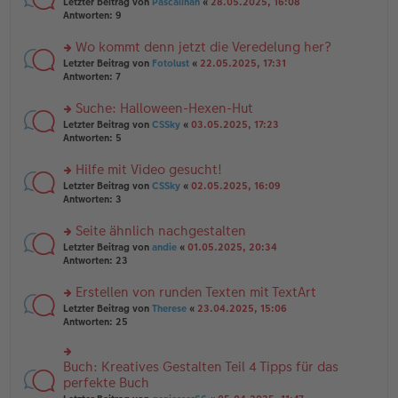
rs
Letzter Beitrag von
Pascalinah
«
28.05.2025, 16:08
a
g
er
te
Antworten:
9
g
el
B
r
es
ei
u
Wo kommt denn jetzt die Veredelung her?
e
tr
n
n
rs
Letzter Beitrag von
Fotolust
«
22.05.2025, 17:31
a
g
er
te
Antworten:
7
g
el
B
r
es
ei
u
Suche: Halloween-Hexen-Hut
e
tr
n
n
rs
Letzter Beitrag von
CSSky
«
03.05.2025, 17:23
a
g
er
te
Antworten:
5
g
el
B
r
es
ei
u
Hilfe mit Video gesucht!
e
tr
n
n
rs
Letzter Beitrag von
CSSky
«
02.05.2025, 16:09
a
g
er
te
Antworten:
3
g
el
B
r
es
ei
u
Seite ähnlich nachgestalten
e
tr
n
n
rs
Letzter Beitrag von
andie
«
01.05.2025, 20:34
a
g
er
te
Antworten:
23
g
el
B
r
es
ei
u
Erstellen von runden Texten mit TextArt
e
tr
n
n
rs
Letzter Beitrag von
Therese
«
23.04.2025, 15:06
a
g
er
te
Antworten:
25
g
el
B
r
es
ei
u
e
tr
n
Buch: Kreatives Gestalten Teil 4 Tipps für das
n
rs
a
g
er
te
perfekte Buch
g
el
B
r