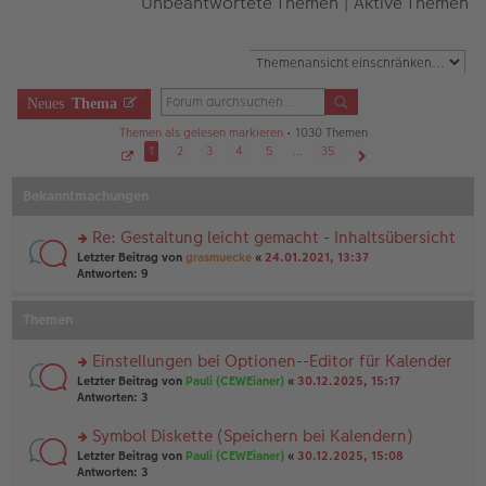
Unbeantwortete Themen
|
Aktive Themen
Neues
Thema
Themen als gelesen markieren
• 1030 Themen
1
2
3
4
5
…
35
S
Nächste
e
Bekanntmachungen
i
t
e
1
Re: Gestaltung leicht gemacht - Inhaltsübersicht
v
o
rs
Letzter Beitrag von
grasmuecke
«
24.01.2021, 13:37
n
te
Antworten:
9
3
r
5
u
Themen
n
g
el
Einstellungen bei Optionen--Editor für Kalender
es
rs
Letzter Beitrag von
Pauli (CEWEianer)
«
30.12.2025, 15:17
e
te
Antworten:
3
n
r
er
u
Symbol Diskette (Speichern bei Kalendern)
B
n
ei
rs
Letzter Beitrag von
Pauli (CEWEianer)
«
30.12.2025, 15:08
g
tr
te
Antworten:
3
el
a