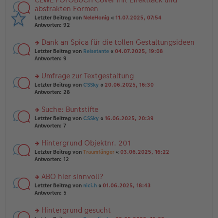
g
er
te
abstrakten Formen
el
B
r
Letzter Beitrag von
NeleHonig
«
11.07.2025, 07:54
es
ei
u
Antworten:
92
e
tr
n
n
a
g
er
Dank an Spica für die tollen Gestaltungsideen
g
el
B
es
rs
Letzter Beitrag von
Reisetante
«
04.07.2025, 19:08
ei
e
te
Antworten:
9
tr
n
r
a
er
u
Umfrage zur Textgestaltung
g
B
n
rs
Letzter Beitrag von
CSSky
«
20.06.2025, 16:30
ei
g
te
Antworten:
28
tr
el
r
a
es
u
Suche: Buntstifte
g
e
n
n
rs
Letzter Beitrag von
CSSky
«
16.06.2025, 20:39
g
er
te
Antworten:
7
el
B
r
es
ei
u
Hintergrund Objektnr. 201
e
tr
n
n
rs
Letzter Beitrag von
Traumfänger
«
03.06.2025, 16:22
a
g
er
te
Antworten:
12
g
el
B
r
es
ei
u
ABO hier sinnvoll?
e
tr
n
n
rs
Letzter Beitrag von
nici.h
«
01.06.2025, 18:43
a
g
er
te
Antworten:
5
g
el
B
r
es
ei
u
Hintergrund gesucht
e
tr
n
n