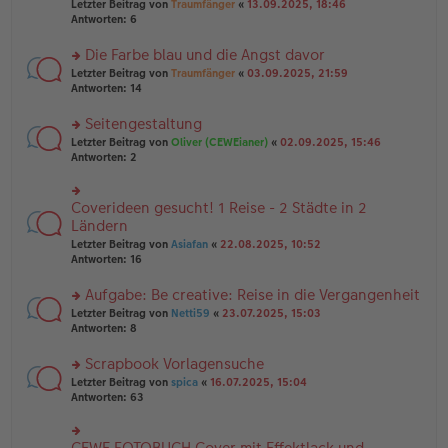
Letzter Beitrag von
Traumfänger
«
13.09.2025, 18:46
es
ei
u
Antworten:
6
e
tr
n
n
a
g
er
Die Farbe blau und die Angst davor
g
el
B
es
rs
Letzter Beitrag von
Traumfänger
«
03.09.2025, 21:59
ei
e
te
Antworten:
14
tr
n
r
a
er
u
Seitengestaltung
g
B
n
rs
Letzter Beitrag von
Oliver (CEWEianer)
«
02.09.2025, 15:46
ei
g
te
Antworten:
2
tr
el
r
a
es
u
g
e
n
Coverideen gesucht! 1 Reise - 2 Städte in 2
n
rs
g
er
te
Ländern
el
B
r
Letzter Beitrag von
Asiafan
«
22.08.2025, 10:52
es
ei
u
Antworten:
16
e
tr
n
n
a
g
er
Aufgabe: Be creative: Reise in die Vergangenheit
g
el
B
es
rs
Letzter Beitrag von
Netti59
«
23.07.2025, 15:03
ei
e
te
Antworten:
8
tr
n
r
a
er
u
Scrapbook Vorlagensuche
g
B
n
rs
Letzter Beitrag von
spica
«
16.07.2025, 15:04
ei
g
te
Antworten:
63
tr
el
r
a
es
u
g
e
n
CEWE FOTOBUCH Cover mit Effektlack und
n
rs