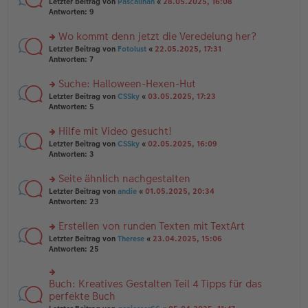
rs
Letzter Beitrag von
Pascalinah
«
28.05.2025, 16:08
a
g
er
te
Antworten:
9
g
el
B
r
es
ei
u
Wo kommt denn jetzt die Veredelung her?
e
tr
n
n
rs
Letzter Beitrag von
Fotolust
«
22.05.2025, 17:31
a
g
er
te
Antworten:
7
g
el
B
r
es
ei
u
Suche: Halloween-Hexen-Hut
e
tr
n
n
rs
Letzter Beitrag von
CSSky
«
03.05.2025, 17:23
a
g
er
te
Antworten:
5
g
el
B
r
es
ei
u
Hilfe mit Video gesucht!
e
tr
n
n
rs
Letzter Beitrag von
CSSky
«
02.05.2025, 16:09
a
g
er
te
Antworten:
3
g
el
B
r
es
ei
u
Seite ähnlich nachgestalten
e
tr
n
n
rs
Letzter Beitrag von
andie
«
01.05.2025, 20:34
a
g
er
te
Antworten:
23
g
el
B
r
es
ei
u
Erstellen von runden Texten mit TextArt
e
tr
n
n
rs
Letzter Beitrag von
Therese
«
23.04.2025, 15:06
a
g
er
te
Antworten:
25
g
el
B
r
es
ei
u
e
tr
n
Buch: Kreatives Gestalten Teil 4 Tipps für das
n
rs
a
g
er
te
perfekte Buch
g
el
B
r