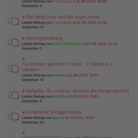
Letzter Beitrag von
Traumfänger
«
13.09.2025, 18:46
es
ei
u
Antworten:
6
e
tr
n
n
a
g
er
Die Farbe blau und die Angst davor
g
el
B
es
rs
Letzter Beitrag von
Traumfänger
«
03.09.2025, 21:59
ei
e
te
Antworten:
14
tr
n
r
a
er
u
Seitengestaltung
g
B
n
rs
Letzter Beitrag von
Oliver (CEWEianer)
«
02.09.2025, 15:46
ei
g
te
Antworten:
2
tr
el
r
a
es
u
g
e
n
Coverideen gesucht! 1 Reise - 2 Städte in 2
n
rs
g
er
te
Ländern
el
B
r
Letzter Beitrag von
Asiafan
«
22.08.2025, 10:52
es
ei
u
Antworten:
16
e
tr
n
n
a
g
er
Aufgabe: Be creative: Reise in die Vergangenheit
g
el
B
es
rs
Letzter Beitrag von
Netti59
«
23.07.2025, 15:03
ei
e
te
Antworten:
8
tr
n
r
a
er
u
Scrapbook Vorlagensuche
g
B
n
rs
Letzter Beitrag von
spica
«
16.07.2025, 15:04
ei
g
te
Antworten:
63
tr
el
r
a
es
u
g
e
n
CEWE FOTOBUCH Cover mit Effektlack und
n
rs