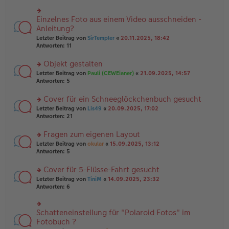
r
es
g
u
e
n
Einzelnes Foto aus einem Video ausschneiden -
n
rs
g
er
te
Anleitung?
el
B
r
Letzter Beitrag von
SirTempler
«
20.11.2025, 18:42
es
ei
u
Antworten:
11
e
tr
n
n
a
g
er
Objekt gestalten
g
el
B
es
rs
Letzter Beitrag von
Pauli (CEWEianer)
«
21.09.2025, 14:57
ei
e
te
Antworten:
5
tr
n
r
a
er
u
Cover für ein Schneeglöckchenbuch gesucht
g
B
n
rs
Letzter Beitrag von
Lis49
«
20.09.2025, 17:02
ei
g
te
Antworten:
21
tr
el
r
a
es
u
Fragen zum eigenen Layout
g
e
n
n
rs
Letzter Beitrag von
okular
«
15.09.2025, 13:12
g
er
te
Antworten:
5
el
B
r
es
ei
u
Cover für 5-Flüsse-Fahrt gesucht
e
tr
n
n
rs
Letzter Beitrag von
TiniM
«
14.09.2025, 23:32
a
g
er
te
Antworten:
6
g
el
B
r
es
ei
u
e
tr
n
Schatteneinstellung für "Polaroid Fotos" im
n
rs
a
g
er
te
Fotobuch ?
g
el
B
r