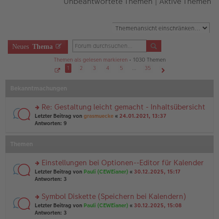
Unbeantwortete Themen
|
Aktive Themen
Neues
Thema
Themen als gelesen markieren
• 1030 Themen
1
2
3
4
5
…
35
S
Nächste
e
Bekanntmachungen
i
t
e
1
Re: Gestaltung leicht gemacht - Inhaltsübersicht
v
o
rs
Letzter Beitrag von
grasmuecke
«
24.01.2021, 13:37
n
te
Antworten:
9
3
r
5
u
Themen
n
g
el
Einstellungen bei Optionen--Editor für Kalender
es
rs
Letzter Beitrag von
Pauli (CEWEianer)
«
30.12.2025, 15:17
e
te
Antworten:
3
n
r
er
u
Symbol Diskette (Speichern bei Kalendern)
B
n
ei
rs
Letzter Beitrag von
Pauli (CEWEianer)
«
30.12.2025, 15:08
g
tr
te
Antworten:
3
el
a