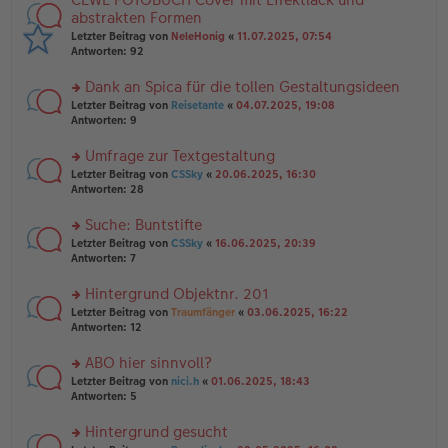
g
er
te
abstrakten Formen
el
B
r
Letzter Beitrag von
NeleHonig
«
11.07.2025, 07:54
es
ei
u
Antworten:
92
e
tr
n
n
a
g
er
Dank an Spica für die tollen Gestaltungsideen
g
el
B
es
rs
Letzter Beitrag von
Reisetante
«
04.07.2025, 19:08
ei
e
te
Antworten:
9
tr
n
r
a
er
u
Umfrage zur Textgestaltung
g
B
n
rs
Letzter Beitrag von
CSSky
«
20.06.2025, 16:30
ei
g
te
Antworten:
28
tr
el
r
a
es
u
Suche: Buntstifte
g
e
n
n
rs
Letzter Beitrag von
CSSky
«
16.06.2025, 20:39
g
er
te
Antworten:
7
el
B
r
es
ei
u
Hintergrund Objektnr. 201
e
tr
n
n
rs
Letzter Beitrag von
Traumfänger
«
03.06.2025, 16:22
a
g
er
te
Antworten:
12
g
el
B
r
es
ei
u
ABO hier sinnvoll?
e
tr
n
n
rs
Letzter Beitrag von
nici.h
«
01.06.2025, 18:43
a
g
er
te
Antworten:
5
g
el
B
r
es
ei
u
Hintergrund gesucht
e
tr
n
n