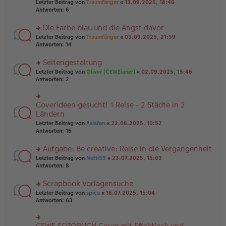
Letzter Beitrag von
Traumfänger
«
13.09.2025, 18:46
es
ei
u
Antworten:
6
e
tr
n
n
a
g
er
Die Farbe blau und die Angst davor
g
el
B
es
rs
Letzter Beitrag von
Traumfänger
«
03.09.2025, 21:59
ei
e
te
Antworten:
14
tr
n
r
a
er
u
Seitengestaltung
g
B
n
rs
Letzter Beitrag von
Oliver (CEWEianer)
«
02.09.2025, 15:46
ei
g
te
Antworten:
2
tr
el
r
a
es
u
g
e
n
Coverideen gesucht! 1 Reise - 2 Städte in 2
n
rs
g
er
te
Ländern
el
B
r
Letzter Beitrag von
Asiafan
«
22.08.2025, 10:52
es
ei
u
Antworten:
16
e
tr
n
n
a
g
er
Aufgabe: Be creative: Reise in die Vergangenheit
g
el
B
es
rs
Letzter Beitrag von
Netti59
«
23.07.2025, 15:03
ei
e
te
Antworten:
8
tr
n
r
a
er
u
Scrapbook Vorlagensuche
g
B
n
rs
Letzter Beitrag von
spica
«
16.07.2025, 15:04
ei
g
te
Antworten:
63
tr
el
r
a
es
u
g
e
n
CEWE FOTOBUCH Cover mit Effektlack und
n
rs