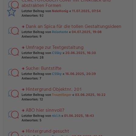
g
er
te
abstrakten Formen
el
B
r
Letzter Beitrag von
NeleHonig
«
11.07.2025, 07:54
es
ei
u
Antworten:
92
e
tr
n
n
a
g
er
Dank an Spica für die tollen Gestaltungsideen
g
el
B
es
rs
Letzter Beitrag von
Reisetante
«
04.07.2025, 19:08
ei
e
te
Antworten:
9
tr
n
r
a
er
u
Umfrage zur Textgestaltung
g
B
n
rs
Letzter Beitrag von
CSSky
«
20.06.2025, 16:30
ei
g
te
Antworten:
28
tr
el
r
a
es
u
Suche: Buntstifte
g
e
n
n
rs
Letzter Beitrag von
CSSky
«
16.06.2025, 20:39
g
er
te
Antworten:
7
el
B
r
es
ei
u
Hintergrund Objektnr. 201
e
tr
n
n
rs
Letzter Beitrag von
Traumfänger
«
03.06.2025, 16:22
a
g
er
te
Antworten:
12
g
el
B
r
es
ei
u
ABO hier sinnvoll?
e
tr
n
n
rs
Letzter Beitrag von
nici.h
«
01.06.2025, 18:43
a
g
er
te
Antworten:
5
g
el
B
r
es
ei
u
Hintergrund gesucht
e
tr
n
n