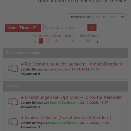
Unbeantwortete Themen
|
Aktive Themen
Neues
Thema
Themen als gelesen markieren
• 1030 Themen
1
2
3
4
5
…
35
S
Nächste
e
Bekanntmachungen
i
t
e
1
Re: Gestaltung leicht gemacht - Inhaltsübersicht
v
o
rs
Letzter Beitrag von
grasmuecke
«
24.01.2021, 13:37
n
te
Antworten:
9
3
r
5
u
Themen
n
g
el
Einstellungen bei Optionen--Editor für Kalender
es
rs
Letzter Beitrag von
Pauli (CEWEianer)
«
30.12.2025, 15:17
e
te
Antworten:
3
n
r
er
u
Symbol Diskette (Speichern bei Kalendern)
B
n
ei
rs
Letzter Beitrag von
Pauli (CEWEianer)
«
30.12.2025, 15:08
g
tr
te
Antworten:
3
el
a