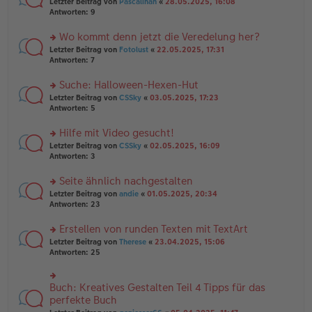
rs
Letzter Beitrag von
Pascalinah
«
28.05.2025, 16:08
a
g
er
te
Antworten:
9
g
el
B
r
es
ei
u
Wo kommt denn jetzt die Veredelung her?
e
tr
n
n
rs
Letzter Beitrag von
Fotolust
«
22.05.2025, 17:31
a
g
er
te
Antworten:
7
g
el
B
r
es
ei
u
Suche: Halloween-Hexen-Hut
e
tr
n
n
rs
Letzter Beitrag von
CSSky
«
03.05.2025, 17:23
a
g
er
te
Antworten:
5
g
el
B
r
es
ei
u
Hilfe mit Video gesucht!
e
tr
n
n
rs
Letzter Beitrag von
CSSky
«
02.05.2025, 16:09
a
g
er
te
Antworten:
3
g
el
B
r
es
ei
u
Seite ähnlich nachgestalten
e
tr
n
n
rs
Letzter Beitrag von
andie
«
01.05.2025, 20:34
a
g
er
te
Antworten:
23
g
el
B
r
es
ei
u
Erstellen von runden Texten mit TextArt
e
tr
n
n
rs
Letzter Beitrag von
Therese
«
23.04.2025, 15:06
a
g
er
te
Antworten:
25
g
el
B
r
es
ei
u
e
tr
n
Buch: Kreatives Gestalten Teil 4 Tipps für das
n
rs
a
g
er
te
perfekte Buch
g
el
B
r