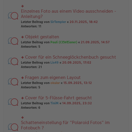
r
es
g
u
e
n
Einzelnes Foto aus einem Video ausschneiden -
n
rs
g
er
te
Anleitung?
el
B
r
Letzter Beitrag von
SirTempler
«
20.11.2025, 18:42
es
ei
u
Antworten:
11
e
tr
n
n
a
g
er
Objekt gestalten
g
el
B
es
rs
Letzter Beitrag von
Pauli (CEWEianer)
«
21.09.2025, 14:57
ei
e
te
Antworten:
5
tr
n
r
a
er
u
Cover für ein Schneeglöckchenbuch gesucht
g
B
n
rs
Letzter Beitrag von
Lis49
«
20.09.2025, 17:02
ei
g
te
Antworten:
21
tr
el
r
a
es
u
Fragen zum eigenen Layout
g
e
n
n
rs
Letzter Beitrag von
okular
«
15.09.2025, 13:12
g
er
te
Antworten:
5
el
B
r
es
ei
u
Cover für 5-Flüsse-Fahrt gesucht
e
tr
n
n
rs
Letzter Beitrag von
TiniM
«
14.09.2025, 23:32
a
g
er
te
Antworten:
6
g
el
B
r
es
ei
u
e
tr
n
Schatteneinstellung für "Polaroid Fotos" im
n
rs
a
g
er
te
Fotobuch ?
g
el
B
r